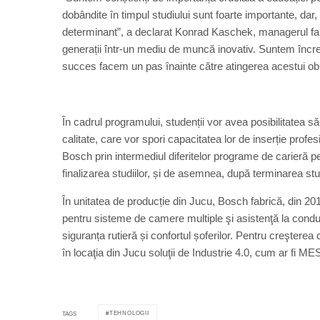
dobândite în timpul studiului sunt foarte importante, dar,
determinant”, a declarat Konrad Kaschek, managerul fabri
generații într-un mediu de muncă inovativ. Suntem încrez
succes facem un pas înainte către atingerea acestui obi
În cadrul programului, studenții vor avea posibilitatea să
calitate, care vor spori capacitatea lor de inserție profe
Bosch prin intermediul diferitelor programe de carieră p
finalizarea studiilor, și de asemnea, după terminarea stud
În unitatea de producție din Jucu, Bosch fabrică, din 2014,
pentru sisteme de camere multiple şi asistenţă la condu
siguranța rutieră și confortul șoferilor. Pentru creşterea
în locaţia din Jucu soluţii de Industrie 4.0, cum ar fi 
TEHNOLOGII
TAGS