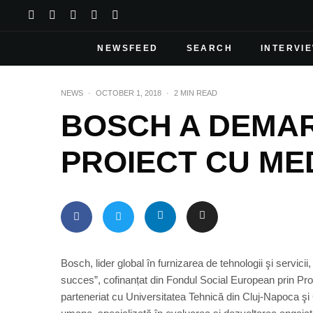
NEWSFEED
SEARCH
INTERVI
NEWS
·
OCTOBER 1, 2018
·
2 MIN READ
BOSCH A DEMA
PROIECT CU ME
Bosch, lider global în furnizarea de tehnologii şi servicii
succes”, cofinanțat din Fondul Social European prin P
parteneriat cu Universitatea Tehnică din Cluj-Napoca ş