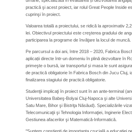
umane, specializată în evaluarea și dezvoltarea angajațil
practică şi acest proiect, iar rolul Great People Inside es
cuprinşi în proiect.
Valoarea totală a proiectului, se ridică la aproximativ 2,2
lei. Obiectivul proiectului este creşterea gradului de anga
participarea la programe de învăţare la locul de muncă.
Pe parcursul a doi ani, între 2018 – 2020, Fabrica Bosc
aplicații directe într-un domeniu în plină dezvoltare în 
primeşte o bursă, iar transportul și masa le sunt asigu
de practică obligatorie în Fabrica Bosch din Jucu Cluj, 
finalizarea stagiului de practică obligatorie.
Studenţii implicaţi în proiect sunt în an ante-terminal (
Universitatea Babeş-Bolyai Cluj-Napoca şi alte Universi
Satu Mare, Bihor şi Bistriţa Năsăud). Specializările viza
Telecomunicaţii şi Tehnologia Informaţiei, Inginerie Elec
Gestiunea afacerilor şi Matematică-Informatică.
“Suntem conștienți de importanța crucială a educației pen