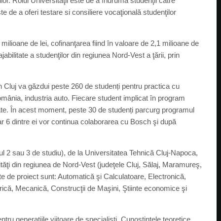
or. Rolul Universităţii este de a îndruma studenţii către
te de a oferi testare si consiliere vocaţională studenţilor
 milioane de lei, cofinanţarea fiind în valoare de 2,1 milioane de
jabilitate a studenţilor din regiunea Nord-Vest a ţării, prin
h Cluj va găzdui peste 260 de studenți pentru practica cu
România, industria auto. Fiecare student implicat în program
rate. În acest moment, peste 30 de studenți parcurg programul
iar 6 dintre ei vor continua colaborarea cu Bosch şi după
anul 2 sau 3 de studiu), de la Universitatea Tehnică Cluj-Napoca,
tăţi din regiunea de Nord-Vest (judeţele Cluj, Sălaj, Maramureş,
te de proiect sunt: Automatică şi Calculatoare, Electronică,
trică, Mecanică, Construcţii de Maşini, Ştiinte economice şi
tru generațiile viitoare de specialiști. Cunoștințele teoretice