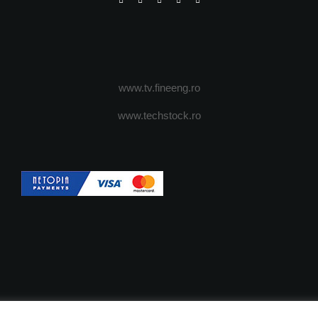
www.tv.fineeng.ro
www.techstock.ro
OI
ADVERTISING
JOBS
DESPRE COOKIES
POLIT