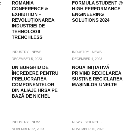
:
ROMANIA
FORMULA STUDENT @
CONFERENCE &
HIGH PERFORMANCE
EXHIBITION –
ENGINEERING
REVOLUȚIONAREA
SOLUTIONS 2024
INDUSTRIEI DE
TEHNOLOGII
TRENCHLESS
INDUSTRY
NEWS
·
INDUSTRY
NEWS
·
DECEMBER 5, 2023
DECEMBER 4, 2023
UN BURGHIU DE
NOUA INIŢIATIVĂ
ÎNCREDERE PENTRU
PRIVIND RECICLAREA
PRELUCRAREA
SUSŢINE RECICLAREA
COMPONENTELOR
MAŞINILOR-UNELTE
DIN ALIAJE HRSA PE
BAZĂ DE NICHEL
INDUSTRY
NEWS
·
NEWS
SCIENCE
·
NOVEMBER 22, 2023
NOVEMBER 10, 2023