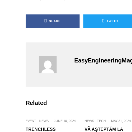
SHARE
TWEET
EasyEngineeringMa
Related
EVENT
NEWS
·
JUNE 10, 2024
NEWS
TECH
·
MAY 31, 2024
TRENCHLESS
VĂ AȘTEPTĂM LA