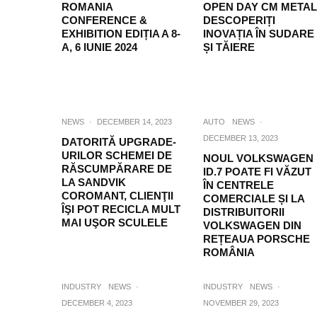
ROMANIA
OPEN DAY CM METAL
CONFERENCE &
DESCOPERIȚI
EXHIBITION EDIȚIA A 8-
INOVAȚIA ÎN SUDARE
A, 6 IUNIE 2024
ȘI TĂIERE
NEWS
·
DECEMBER 14, 2023
AUTO
NEWS
·
DECEMBER 13, 2023
DATORITĂ UPGRADE-
URILOR SCHEMEI DE
NOUL VOLKSWAGEN
RĂSCUMPĂRARE DE
ID.7 POATE FI VĂZUT
LA SANDVIK
ÎN CENTRELE
COROMANT, CLIENŢII
COMERCIALE ȘI LA
ÎŞI POT RECICLA MULT
DISTRIBUITORII
MAI UŞOR SCULELE
VOLKSWAGEN DIN
REȚEAUA PORSCHE
ROMÂNIA
INDUSTRY
NEWS
·
INDUSTRY
NEWS
·
DECEMBER 4, 2023
NOVEMBER 29, 2023