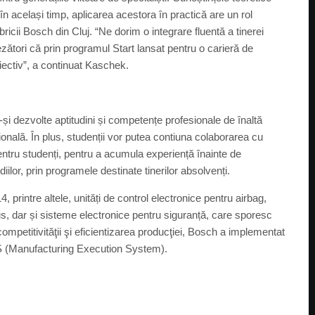
 în același timp, aplicarea acestora în practică are un rol
cii Bosch din Cluj. “Ne dorim o integrare fluentă a tinerei
ători că prin programul Start lansat pentru o carieră de
ectiv”, a continuat Kaschek.
-și dezvolte aptitudini și competențe profesionale de înaltă
sională. În plus, studenții vor putea contiuna colaborarea cu
entru studenți, pentru a acumula experiență înainte de
iilor, prin programele destinate tinerilor absolvenți.
 printre altele, unități de control electronice pentru airbag,
s, dar și sisteme electronice pentru siguranță, care sporesc
 competitivităţii şi eficientizarea producţiei, Bosch a implementat
MES (Manufacturing Execution System).