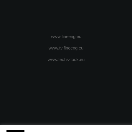
www.fineeng.eu
www.tv.fineeng.eu
www.techs-tock.eu
(c) 2024 - FineEngineeringMagazine. All rights reserved.
DESPRE N