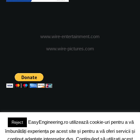
www.wire-entertainment.com
www.wire-pictures.com
EasyEngineering.ro utilizează cookie-uri pentru a vă
Reject
(c) 2024 - FineEngineeringMagazine. All rights reserved.
îmbunătăți experiența pe acest site și pentru a vă oferi servicii și
DESPRE NOI
ADVERTISING
JOBS
DESPRE COOKIES
conținut adaptate intereselor dvs. Continuând să utilizați acest