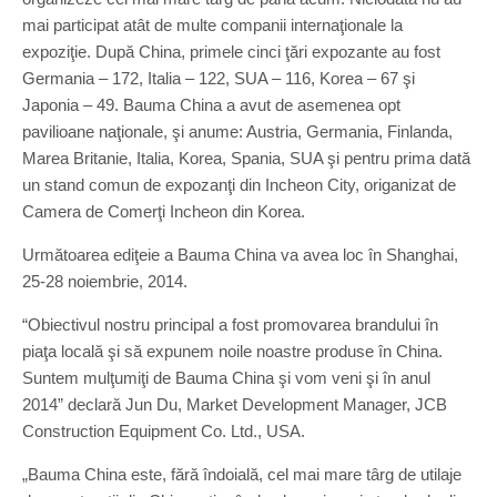
mai participat atât de multe companii internaţionale la
expoziţie. După China, primele cinci ţări expozante au fost
Germania – 172, Italia – 122, SUA – 116, Korea – 67 şi
Japonia – 49. Bauma China a avut de asemenea opt
pavilioane naţionale, şi anume: Austria, Germania, Finlanda,
Marea Britanie, Italia, Korea, Spania, SUA şi pentru prima dată
un stand comun de expozanţi din Incheon City, origanizat de
Camera de Comerţi Incheon din Korea.
Următoarea ediţeie a Bauma China va avea loc în Shanghai,
25-28 noiembrie, 2014.
“Obiectivul nostru principal a fost promovarea brandului în
piaţa locală şi să expunem noile noastre produse în China.
Suntem mulţumiţi de Bauma China şi vom veni şi în anul
2014” declară Jun Du, Market Development Manager, JCB
Construction Equipment Co. Ltd., USA.
„Bauma China este, fără îndoială, cel mai mare târg de utilaje