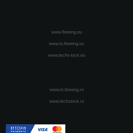
www.fineeng.eu
www.tv.fineeng.eu
www.techs-tock.eu
www.tv.fineeng.ro
www.techstock.ro