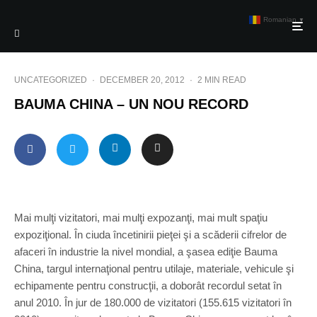
Romanian
▼
UNCATEGORIZED
·
DECEMBER 20, 2012
·
2 MIN READ
BAUMA CHINA – UN NOU RECORD
Mai mulţi vizitatori, mai mulţi expozanţi, mai mult spaţiu
expoziţional. În ciuda încetinirii pieţei şi a scăderii cifrelor de
afaceri în industrie la nivel mondial, a şasea ediţie Bauma
China, targul internaţional pentru utilaje, materiale, vehicule şi
echipamente pentru construcţii, a doborât recordul setat în
anul 2010. În jur de 180.000 de vizitatori (155.615 vizitatori în