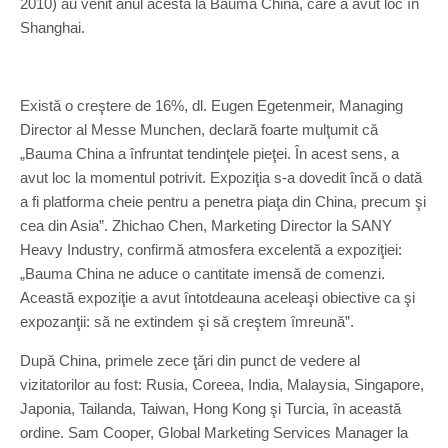
2010) au venit anul acesta la Bauma China, care a avut loc în
Shanghai.
Există o creştere de 16%, dl. Eugen Egetenmeir, Managing
Director al Messe Munchen, declară foarte mulţumit că
„Bauma China a înfruntat tendinţele pieţei. În acest sens, a
avut loc la momentul potrivit. Expoziţia s-a dovedit încă o dată
a fi platforma cheie pentru a penetra piaţa din China, precum şi
cea din Asia”. Zhichao Chen, Marketing Director la SANY
Heavy Industry, confirmă atmosfera excelentă a expoziţiei:
„Bauma China ne aduce o cantitate imensă de comenzi.
Această expoziţie a avut întotdeauna aceleaşi obiective ca şi
expozanţii: să ne extindem şi să creştem îmreună”.
După China, primele zece ţări din punct de vedere al
vizitatorilor au fost: Rusia, Coreea, India, Malaysia, Singapore,
Japonia, Tailanda, Taiwan, Hong Kong şi Turcia, în această
ordine. Sam Cooper, Global Marketing Services Manager la