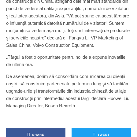
de construcţii din China, atingând cele mai mari standarde din
punct de vedere al calităţii expozanţilor, numărului de vizitatori
şi calitatea acestora, din Asia. “Vă pot spune ca acest târg are
o influenţă puternică datorită numărului de vizitatori. Suntem
mulţumiţi să vedem aşa mulţi. Toţi sunt interesaţi de produsele
şi serviciile noastre” declară dl. Fangyu Li, VP Marketing of
Sales China, Volvo Construction Equipment.
„Târgul a fost o oportunitate pentru noi de a expune inovaţiile
de ultimă oră.
De asemenea, dorim să consolidăm comunicarea cu clienţii
noştri, să construim parteneriate pe termen lung şi să facilităm
upgrade-urile şi transformările din industria chineză de utilaje
de construcţii prin intermediul acestui târg” declară Huowei Liu,
Managing Director, Bosch Rexroth.
SHARE
TWEET