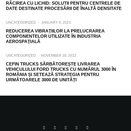
RÃCIREA CU LICHID: SOLUTII PENTRU CENTRELE DE
DATE DESTINATE PROCESÃRII DE ÎNALTÃ DENSITATE
UNCATEGORIZED
·
JANUARY 9, 2023
REDUCEREA VIBRAŢIILOR LA PRELUCRAREA
COMPONENTELOR UTILIZATE ÎN INDUSTRIA
AEROSPAŢIALĂ
UNCATEGORIZED
·
NOVEMBER 30, 2022
CEFIN TRUCKS SĂRBĂTOREȘTE LIVRAREA
VEHICULULUI FORD TRUCKS CU NUMĂRUL 3000 ÎN
ROMÂNIA ȘI SETEAZĂ STRATEGIA PENTRU
URMĂTOARELE 3000 DE UNITĂȚI