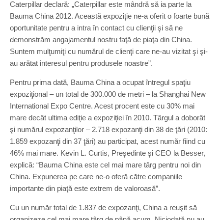
Caterpillar declară: „Caterpillar este mândră să ia parte la
Bauma China 2012. Această expoziţie ne-a oferit o foarte bună
oportunitate pentru a intra în contact cu clienţii şi să ne
demonstrăm angajamentul nostru faţă de piaţa din China.
Suntem mulţumiţi cu numărul de clienţi care ne-au vizitat şi şi-
au arătat interesul pentru produsele noastre”.
Pentru prima dată, Bauma China a ocupat întregul spaţiu
expoziţional – un total de 300.000 de metri – la Shanghai New
International Expo Centre. Acest procent este cu 30% mai
mare decât ultima ediţie a expoziţiei în 2010. Târgul a doborât
şi numărul expozanţilor – 2.718 expozanţi din 38 de ţări (2010:
1.859 expozanţi din 37 ţări) au participat, acest număr fiind cu
46% mai mare. Kevin L. Curtis, Preşedinte şi CEO la Besser,
explică: “Bauma China este cel mai mare târg pentru noi din
China. Expunerea pe care ne-o oferă către companiile
importante din piaţă este extrem de valoroasă”.
Cu un număr total de 1.837 de expozanţi, China a reuşit să
organizeze cel mai mare târg de până acum. Niciodată nu au