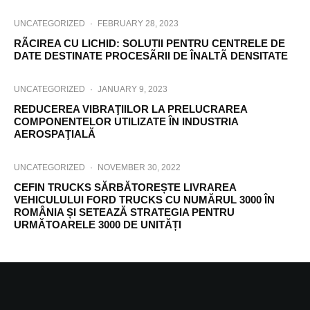
UNCATEGORIZED
·
FEBRUARY 28, 2023
RÃCIREA CU LICHID: SOLUTII PENTRU CENTRELE DE
DATE DESTINATE PROCESÃRII DE ÎNALTÃ DENSITATE
UNCATEGORIZED
·
JANUARY 9, 2023
REDUCEREA VIBRAŢIILOR LA PRELUCRAREA
COMPONENTELOR UTILIZATE ÎN INDUSTRIA
AEROSPAŢIALĂ
UNCATEGORIZED
·
NOVEMBER 30, 2022
CEFIN TRUCKS SĂRBĂTOREȘTE LIVRAREA
VEHICULULUI FORD TRUCKS CU NUMĂRUL 3000 ÎN
ROMÂNIA ȘI SETEAZĂ STRATEGIA PENTRU
URMĂTOARELE 3000 DE UNITĂȚI