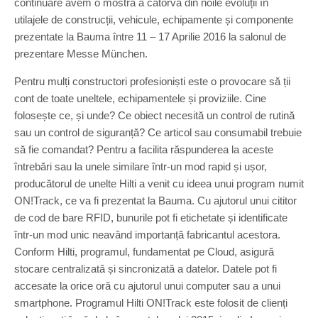
continuare avem o mostră a câtorva din noile evoluții în
utilajele de construcții, vehicule, echipamente și componente
prezentate la Bauma între 11 – 17 Aprilie 2016 la salonul de
prezentare Messe München.
Pentru mulți constructori profesioniști este o provocare să ții
cont de toate uneltele, echipamentele și proviziile. Cine
folosește ce, și unde? Ce obiect necesită un control de rutină
sau un control de siguranță? Ce articol sau consumabil trebuie
să fie comandat? Pentru a facilita răspunderea la aceste
întrebări sau la unele similare într-un mod rapid și ușor,
producătorul de unelte Hilti a venit cu ideea unui program numit
ON!Track, ce va fi prezentat la Bauma. Cu ajutorul unui cititor
de cod de bare RFID, bunurile pot fi etichetate și identificate
într-un mod unic neavând importanță fabricantul acestora.
Conform Hilti, programul, fundamentat pe Cloud, asigură
stocare centralizată și sincronizată a datelor. Datele pot fi
accesate la orice oră cu ajutorul unui computer sau a unui
smartphone. Programul Hilti ON!Track este folosit de clienți