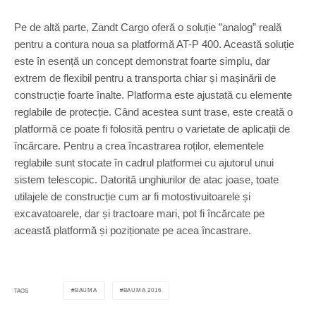
Pe de altă parte, Zandt Cargo oferă o soluție ”analog” reală
pentru a contura noua sa platformă AT-P 400. Această soluție
este în esență un concept demonstrat foarte simplu, dar
extrem de flexibil pentru a transporta chiar și mașinării de
construcție foarte înalte. Platforma este ajustată cu elemente
reglabile de protecție. Când acestea sunt trase, este creată o
platformă ce poate fi folosită pentru o varietate de aplicații de
încărcare. Pentru a crea încastrarea roților, elementele
reglabile sunt stocate în cadrul platformei cu ajutorul unui
sistem telescopic. Datorită unghiurilor de atac joase, toate
utilajele de construcție cum ar fi motostivuitoarele și
excavatoarele, dar și tractoare mari, pot fi încărcate pe
această platformă și poziționate pe acea încastrare.
BAUMA
BAUMA 2016
TAGS