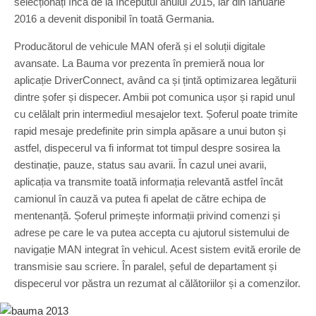
selecționați încă de la începutul anului 2015, iar din Ianuarie
2016 a devenit disponibil în toată Germania.
Producătorul de vehicule MAN oferă și el soluții digitale
avansate. La Bauma vor prezenta în premieră noua lor
aplicație DriverConnect, având ca și țintă optimizarea legăturii
dintre șofer și dispecer. Ambii pot comunica ușor și rapid unul
cu celălalt prin intermediul mesajelor text. Șoferul poate trimite
rapid mesaje predefinite prin simpla apăsare a unui buton și
astfel, dispecerul va fi informat tot timpul despre sosirea la
destinație, pauze, status sau avarii. În cazul unei avarii,
aplicația va transmite toată informația relevantă astfel încât
camionul în cauză va putea fi apelat de către echipa de
mentenanță. Șoferul primește informații privind comenzi și
adrese pe care le va putea accepta cu ajutorul sistemului de
navigație MAN integrat în vehicul. Acest sistem evită erorile de
transmisie sau scriere. În paralel, șeful de departament și
dispecerul vor păstra un rezumat al călătoriilor și a comenzilor.