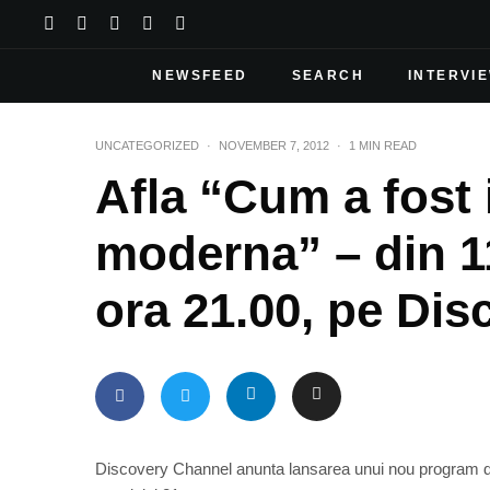
NEWSFEED
SEARCH
INTERVI
UNCATEGORIZED
·
NOVEMBER 7, 2012
·
1 MIN READ
Afla “Cum a fost
moderna” – din 1
ora 21.00, pe Di
Discovery Channel anunta lansarea unui nou program de r