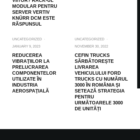
VIITOR? RACK-UL
MODULAR PENTRU
SERVER VERTIV
KNÜRR DCM ESTE
RÃSPUNSUL
UNCATEGORIZED
·
UNCATEGORIZED
·
JANUARY 9, 2023
NOVEMBER 30, 2022
REDUCEREA
CEFIN TRUCKS
VIBRAŢIILOR LA
SĂRBĂTOREȘTE
PRELUCRAREA
LIVRAREA
COMPONENTELOR
VEHICULULUI FORD
UTILIZATE ÎN
TRUCKS CU NUMĂRUL
INDUSTRIA
3000 ÎN ROMÂNIA ȘI
AEROSPAŢIALĂ
SETEAZĂ STRATEGIA
PENTRU
URMĂTOARELE 3000
DE UNITĂȚI