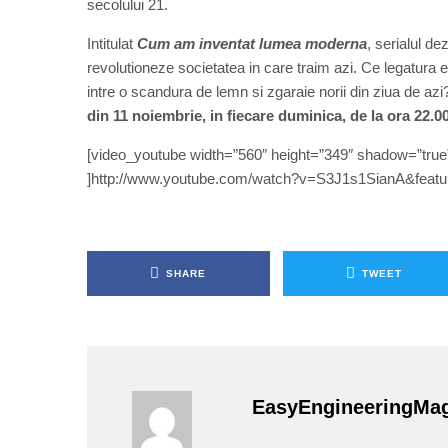
secolului 21.
Intitulat
Cum am inventat lumea moderna
, serialul d
revolutioneze societatea in care traim azi. Ce legatura e
intre o scandura de lemn si zgaraie norii din ziua de az
din 11 noiembrie, in fiecare duminica, de la ora 22.00
[video_youtube width=”560″ height=”349″ shadow=”true” 
]http://www.youtube.com/watch?v=S3J1s1SianA&featur
SHARE
TWEET
EasyEngineeringMa