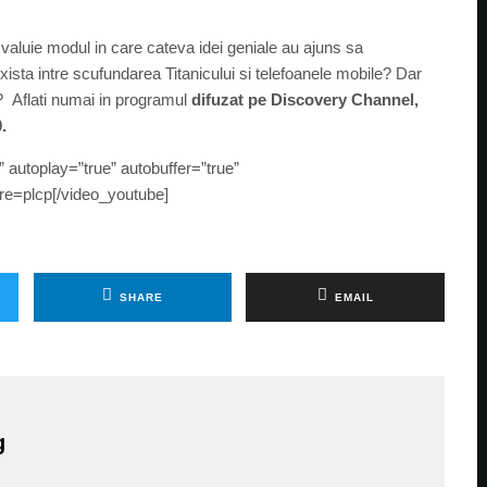
ezvaluie modul in care cateva idei geniale au ajuns sa
xista intre scufundarea Titanicului si telefoanele mobile? Dar
i? Aflati numai in programul
difuzat pe Discovery Channel,
.
autoplay=”true” autobuffer=”true”
e=plcp[/video_youtube]
SHARE
EMAIL
g