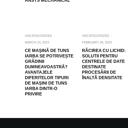
ANSYS MECHANICAL
UNCATEGORIZED
·
UNCATEGORIZED
·
MARCH 14, 2023
FEBRUARY 28, 2023
CE MAȘINĂ DE TUNS
RÃCIREA CU LICHID:
IARBA SE POTRIVEȘTE
SOLUTII PENTRU
GRĂDINII
CENTRELE DE DATE
DUMNEAVOASTRĂ?
DESTINATE
AVANTAJELE
PROCESÃRII DE
DIFERITELOR TIPURI
ÎNALTÃ DENSITATE
DE MAȘINI DE TUNS
IARBA DINTR-O
PRIVIRE