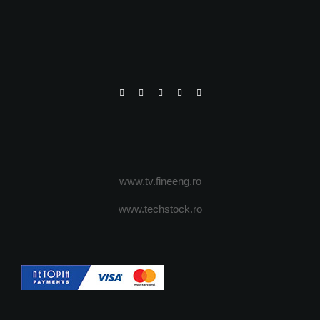
www.tv.fineeng.ro
www.techstock.ro