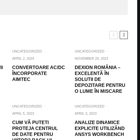
UNCATEGORIZED
·
UNCATEGORIZED
·
APRIL 2, 2024
NOVEMBER 29, 2023
II
CONVERTOARE AC/DC
DEXION ROMÂNIA –
ÎNCORPORATE
EXCELENTÃ ÎN
AIMTEC
SOLUTII DE
DEPOZITARE PENTRU
O LUME ÎN MISCARE
UNCATEGORIZED
·
UNCATEGORIZED
·
APRIL 5, 2023
APRIL 3, 2023
CUM VÃ PUTETI
ANALIZE DINAMICE
PROTEJA CENTRUL
EXPLICITE UTILIZÂND
DE DATE PENTRU
ANSYS WORKBENCH