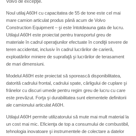
Volvo de excepţie.
Noul utilaj A60H cu capacitatea de 55 de tone este cel mai
mare camion articulat produs până acum de Volvo
Construction Equipment – şi este întotdeauna gata de lucru.
Utilajul A60H este proiectat pentru transportul greu de
materiale în cadrul operaţiunilor efectuate în condiţii severe de
teren accidentat, inclusiv în cadrul lucrărilor de carieră,
exploatărilor miniere de suprafaţă şi lucrărilor de terasament
de mari dimensiuni.
Modelul A60H este proiectat să sporească disponibilitatea,
datorită cadrului frontal, cadrului spate, cârligului de cuplare şi
frânelor cu discuri umede pentru regim greu de lucru cu care
este prevăzut. Forţa şi durabilitatea sunt elementele definitorii
ale camionului articulat A60H.
Utilajul A60H permite utilizatorului să mute mai mult material la
un cost mai mic. Eficienţa de top a consumului de combustibil,
tehnologia inovatoare şi instrumentele de colectare a datelor