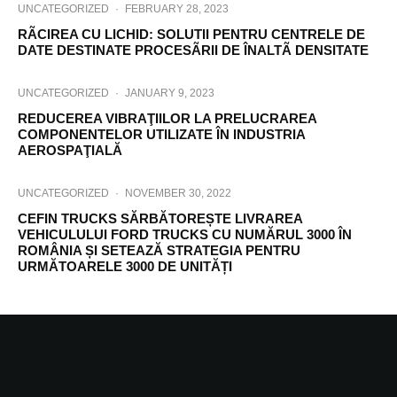
UNCATEGORIZED
·
FEBRUARY 28, 2023
RÃCIREA CU LICHID: SOLUTII PENTRU CENTRELE DE
DATE DESTINATE PROCESÃRII DE ÎNALTÃ DENSITATE
UNCATEGORIZED
·
JANUARY 9, 2023
REDUCEREA VIBRAŢIILOR LA PRELUCRAREA
COMPONENTELOR UTILIZATE ÎN INDUSTRIA
AEROSPAŢIALĂ
UNCATEGORIZED
·
NOVEMBER 30, 2022
CEFIN TRUCKS SĂRBĂTOREȘTE LIVRAREA
VEHICULULUI FORD TRUCKS CU NUMĂRUL 3000 ÎN
ROMÂNIA ȘI SETEAZĂ STRATEGIA PENTRU
URMĂTOARELE 3000 DE UNITĂȚI