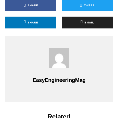
SHARE
TWEET
SHARE
EMAIL
EasyEngineeringMag
Related