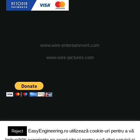
www.wire-entertainment.com
www.wire-pictures.com
EasyEngineering.ro utilizează cookie-uri pentru a vă
Reject
(c) 2024 - FineEngineeringMagazine. All rights reserved.
îmbunătăți experiența pe acest site și pentru a vă oferi servicii și