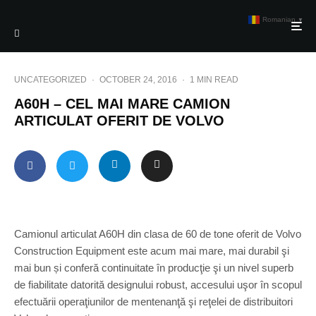
Romanian
▼
UNCATEGORIZED
·
OCTOBER 24, 2016
·
1 MIN READ
A60H – CEL MAI MARE CAMION
ARTICULAT OFERIT DE VOLVO
Camionul articulat A60H din clasa de 60 de tone oferit de Volvo
Construction Equipment este acum mai mare, mai durabil şi
mai bun și conferă continuitate în producţie şi un nivel superb
de fiabilitate datorită designului robust, accesului uşor în scopul
efectuării operaţiunilor de mentenanţă şi reţelei de distribuitori