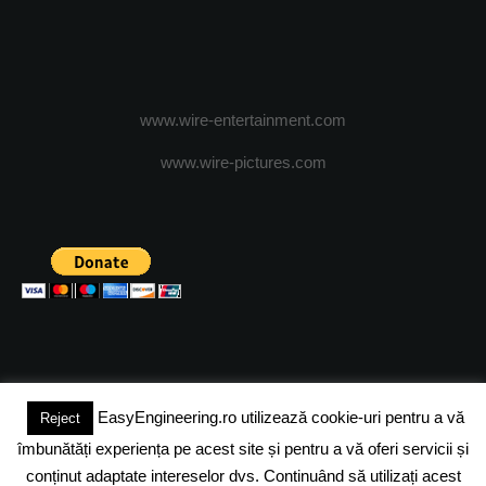
www.wire-entertainment.com
www.wire-pictures.com
EasyEngineering.ro utilizează cookie-uri pentru a vă
Reject
(c) 2024 - FineEngineeringMagazine. All rights reserved.
îmbunătăți experiența pe acest site și pentru a vă oferi servicii și
DESPRE NOI
ADVERTISING
JOBS
DESPRE COOKIES
conținut adaptate intereselor dvs. Continuând să utilizați acest