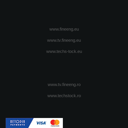
www.fineeng.eu
www.tv.fineeng.eu
www.techs-tock.eu
www.tv.fineeng.ro
www.techstock.ro