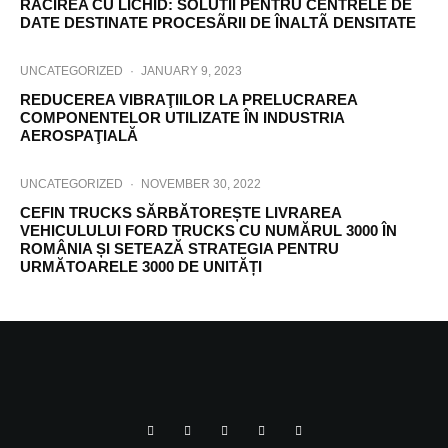
RÃCIREA CU LICHID: SOLUTII PENTRU CENTRELE DE
DATE DESTINATE PROCESÃRII DE ÎNALTÃ DENSITATE
UNCATEGORIZED
·
JANUARY 9, 2023
REDUCEREA VIBRAŢIILOR LA PRELUCRAREA
COMPONENTELOR UTILIZATE ÎN INDUSTRIA
AEROSPAŢIALĂ
UNCATEGORIZED
·
NOVEMBER 30, 2022
CEFIN TRUCKS SĂRBĂTOREȘTE LIVRAREA
VEHICULULUI FORD TRUCKS CU NUMĂRUL 3000 ÎN
ROMÂNIA ȘI SETEAZĂ STRATEGIA PENTRU
URMĂTOARELE 3000 DE UNITĂȚI