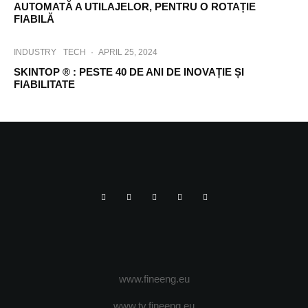
AUTOMATĂ A UTILAJELOR, PENTRU O ROTAȚIE
FIABILĂ
INDUSTRY
TECH
·
APRIL 25, 2024
SKINTOP ® : PESTE 40 DE ANI DE INOVAȚIE ȘI
FIABILITATE
www.fineeng.eu
www.tv.fineeng.eu