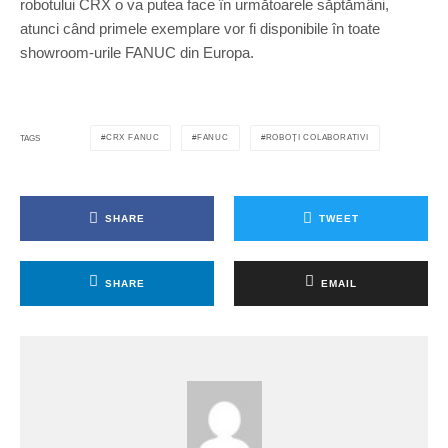
robotului CRX o va putea face în următoarele săptămâni,
atunci când primele exemplare vor fi disponibile în toate
showroom-urile FANUC din Europa.
CRX FANUC
FANUC
ROBOȚI COLABORATIVI
TAGS
SHARE
TWEET
SHARE
EMAIL