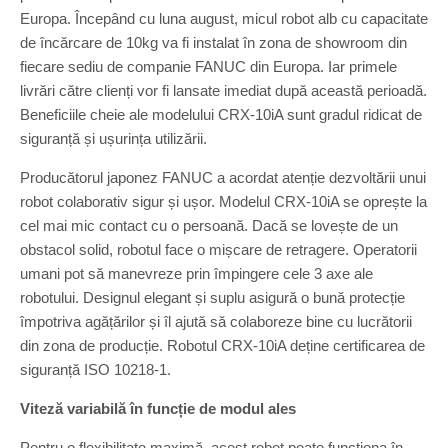
Europa. Începând cu luna august, micul robot alb cu capacitate
de încărcare de 10kg va fi instalat în zona de showroom din
fiecare sediu de companie FANUC din Europa. Iar primele
livrări către clienți vor fi lansate imediat după această perioadă.
Beneficiile cheie ale modelului CRX-10iA sunt gradul ridicat de
siguranță și ușurința utilizării.
Producătorul japonez FANUC a acordat atenție dezvoltării unui
robot colaborativ sigur și ușor. Modelul CRX-10iA se oprește la
cel mai mic contact cu o persoană. Dacă se lovește de un
obstacol solid, robotul face o mișcare de retragere. Operatorii
umani pot să manevreze prin împingere cele 3 axe ale
robotului. Designul elegant și suplu asigură o bună protecție
împotriva agățărilor și îl ajută să colaboreze bine cu lucrătorii
din zona de producție. Robotul CRX-10iA deține certificarea de
siguranță ISO 10218-1.
Viteză variabilă în funcție de modul ales
Pentru o flexibilitate maximă, acest robot poate funcționa în