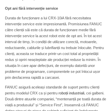
Opt ani fără intervenție service
Durata de funcționare a lui CRX-10iA fără necesitatea
intervenție service este impresionantă. Promisiunea FANUC
către clienții săi este că durata de funcționare medie fără
intervenție service la acest robot este de opt ani. În tot acest
interval de timp, în condiții de utilizare corectă, motoarele,
reductoarele, cablurile și lubrifianții nu trebuie înlocuite. Pentru
clienți, aceasta se traduce printr-un cost total al proprietății
redus și opriri neașteptate ale producției reduse la minim. În
situația în care apar defecțiuni, de exemplu datorită unor
probleme de programare, componentele se pot înlocui ușor
prin desfacerea rapidă a carcasei.
FANUC asigură aceleași standarde de suport pentru clienți
pentru modelul CRX ca și pentru
roboții industriali
, cei galbeni.
Două dintre atuurile companiei, “mentenanță pe toată durata de
viață a produsului” și “Service First”, înseamnă că FANUC
deține stocuri de piese de schimb suficient de îndelungate