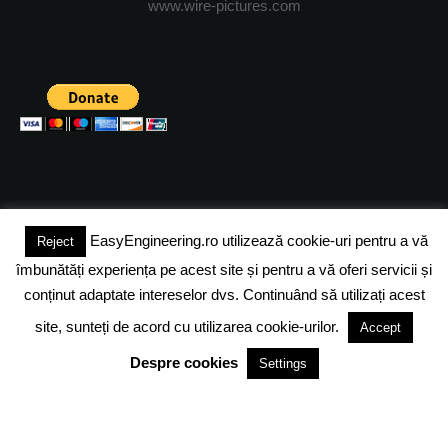
www.wire-pictures.com
EasyEngineering.ro utilizează cookie-uri pentru a vă
Reject
(c) 2024 - FineEngineeringMagazine. All rights reserved.
îmbunătăți experiența pe acest site și pentru a vă oferi servicii și
DESPRE NOI
ADVERTISING
JOBS
DESPRE COOKIES
conținut adaptate intereselor dvs. Continuând să utilizați acest
site, sunteți de acord cu utilizarea cookie-urilor.
Accept
POLITICA DE CONFIDENTIALITATE
TERMENI SI CONDITII
Despre cookies
Settings