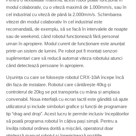
modul colaborativ, cu o viteză maximă de 1.000mm/s, sau în
cel industrial cu viteză de până la 2.000mm/s. Schimbarea
vitezei din modul colaborativ în cel industrial este
recomandată, de exemplu, să se facă în intervalele de noapte
sau de weekend, când robotul funcționează fără personal
uman în apropiere. Modul curent de funcționare este anunțat
printr-un sistem de lumini. Pe robot pot fi montați senzori
suplimentari care să reducă automat viteza robotului atunci
când detectează persoane în apropiere.
Ușurința cu care se folosește robotul CRX-10iA începe încă
din faza de instalare. Robotul care cântărește 40kg și
controlerul de 20kg se pot transporta cu mâna și amplasa
convenabil. Noua interfață cu ecran tactil este gândită să ajute
utilizatorul și include simboluri grafice și funcții de programare
tip “drag and drop”. Acest lucru le permite inclusiv începătorilor
să poată programa robotul în câțiva pași simpli. Pentru a
învăța robotul ordinea dorită a mișcării, operatorul doar
ghidează manual robotul și înregistrează pozițiile