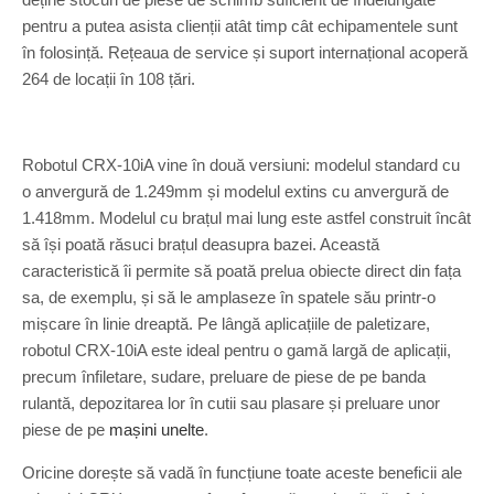
pentru a putea asista clienții atât timp cât echipamentele sunt
în folosință. Rețeaua de service și suport internațional acoperă
264 de locații în 108 țări.
Robotul CRX-10iA vine în două versiuni: modelul standard cu
o anvergură de 1.249mm și modelul extins cu anvergură de
1.418mm. Modelul cu brațul mai lung este astfel construit încât
să își poată răsuci brațul deasupra bazei. Această
caracteristică îi permite să poată prelua obiecte direct din fața
sa, de exemplu, și să le amplaseze în spatele său printr-o
mișcare în linie dreaptă. Pe lângă aplicațiile de paletizare,
robotul CRX-10iA este ideal pentru o gamă largă de aplicații,
precum înfiletare, sudare, preluare de piese de pe banda
rulantă, depozitarea lor în cutii sau plasare și preluare unor
piese de pe
mașini unelte
.
Oricine dorește să vadă în funcțiune toate aceste beneficii ale