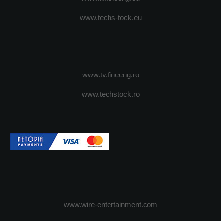
www.techs-tock.eu
www.tv.fineeng.ro
www.techstock.ro
www.wire-entertainment.com