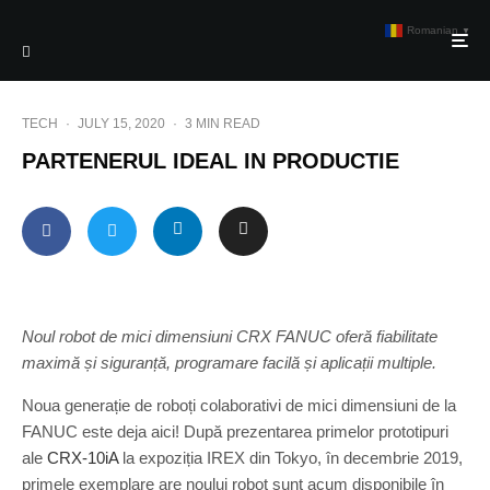
Romanian
▼
TECH
·
JULY 15, 2020
·
3 MIN READ
PARTENERUL IDEAL IN PRODUCTIE
Noul robot de mici dimensiuni CRX FANUC oferă fiabilitate
maximă și siguranță, programare facilă și aplicații multiple.
Noua generație de roboți colaborativi de mici dimensiuni de la
FANUC este deja aici! După prezentarea primelor prototipuri
ale
CRX-10iA
la expoziția IREX din Tokyo, în decembrie 2019,
primele exemplare are noului robot sunt acum disponibile în