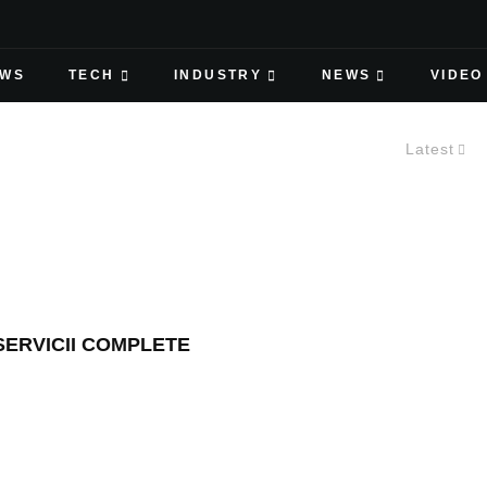
EWS
TECH
INDUSTRY
NEWS
VIDEO
Latest
 SERVICII COMPLETE
VEMBER 27, 2018
SEAZA O SOLUTIE PENTRU
A ROBOTILOR INDUSTRIALI