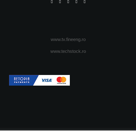
www.tv.fineeng.ro
www.techstock.ro
OI
ADVERTISING
JOBS
DESPRE COOKIES
POLIT