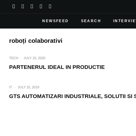
NEWSFEED
SEARCH
INTERVI
roboți colaborativi
TECH
·
JULY 15, 2020
PARTENERUL IDEAL IN PRODUCTIE
IT
·
JULY 15, 2019
GTS AUTOMATIZARI INDUSTRIALE, SOLUTII SI
HI-TECH
·
NO
UNIVERSAL ROBOTS LAN
CONFIGURAREA COMPLETA 