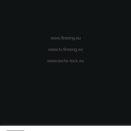
www.fineeng.eu
www.tv.fineeng.eu
www.techs-tock.eu
(c) 2024 - FineEngineeringMagazine. All rights reserved.
DESPRE N