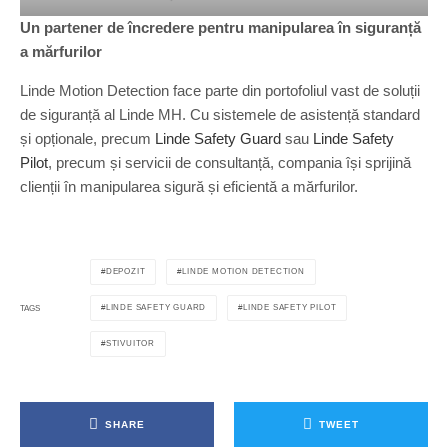
Un partener de încredere pentru manipularea în siguranță
a mărfurilor
Linde Motion Detection face parte din portofoliul vast de soluții
de siguranță al Linde MH. Cu sistemele de asistență standard
și opționale, precum
Linde Safety Guard
sau
Linde Safety
Pilot
, precum și servicii de consultanță, compania își sprijină
clienții în manipularea sigură și eficientă a mărfurilor.
DEPOZIT
LINDE MOTION DETECTION
LINDE SAFETY GUARD
LINDE SAFETY PILOT
TAGS
STIVUITOR
SHARE
TWEET