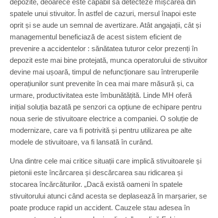
depozite, deoarece este capabil să detecteze mișcarea din
spatele unui stivuitor. În astfel de cazuri, mersul înapoi este
oprit și se aude un semnal de avertizare. Atât angajații, cât și
managementul beneficiază de acest sistem eficient de
prevenire a accidentelor : sănătatea tuturor celor prezenți în
depozit este mai bine protejată, munca operatorului de stivuitor
devine mai ușoară, timpul de nefuncționare sau întreruperile
operațiunilor sunt prevenite în cea mai mare măsură și, ca
urmare, productivitatea este îmbunătățită. Linde MH oferă
inițial soluția bazată pe senzori ca opțiune de echipare pentru
noua serie de stivuitoare electrice a companiei. O soluție de
modernizare, care va fi potrivită și pentru utilizarea pe alte
modele de stivuitoare, va fi lansată în curând.
Una dintre cele mai critice situații care implică stivuitoarele și
pietonii este încărcarea și descărcarea sau ridicarea și
stocarea încărcăturilor. „Dacă există oameni în spatele
stivuitorului atunci când acesta se deplasează în marșarier, se
poate produce rapid un accident. Cauzele stau adesea în