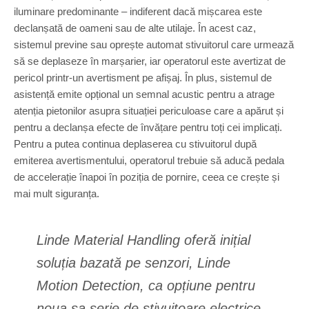
iluminare predominante – indiferent dacă mișcarea este
declanșată de oameni sau de alte utilaje. În acest caz,
sistemul previne sau oprește automat stivuitorul care urmează
să se deplaseze în marșarier, iar operatorul este avertizat de
pericol printr-un avertisment pe afișaj. În plus, sistemul de
asistență emite opțional un semnal acustic pentru a atrage
atenția pietonilor asupra situației periculoase care a apărut și
pentru a declanșa efecte de învățare pentru toți cei implicați.
Pentru a putea continua deplaserea cu stivuitorul după
emiterea avertismentului, operatorul trebuie să aducă pedala
de accelerație înapoi în poziția de pornire, ceea ce crește și
mai mult siguranța.
Linde Material Handling oferă inițial
soluția bazată pe senzori, Linde
Motion Detection, ca opțiune pentru
noua sa serie de stivuitoare electrice.