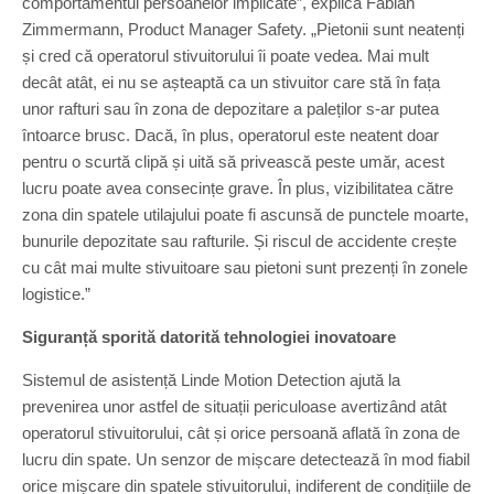
comportamentul persoanelor implicate”, explică Fabian
Zimmermann, Product Manager Safety. „Pietonii sunt neatenți
și cred că operatorul stivuitorului îi poate vedea. Mai mult
decât atât, ei nu se așteaptă ca un stivuitor care stă în fața
unor rafturi sau în zona de depozitare a paleților s-ar putea
întoarce brusc. Dacă, în plus, operatorul este neatent doar
pentru o scurtă clipă și uită să privească peste umăr, acest
lucru poate avea consecințe grave. În plus, vizibilitatea către
zona din spatele utilajului poate fi ascunsă de punctele moarte,
bunurile depozitate sau rafturile. Și riscul de accidente crește
cu cât mai multe stivuitoare sau pietoni sunt prezenți în zonele
logistice.”
Siguranță sporită datorită tehnologiei inovatoare
Sistemul de asistență Linde Motion Detection ajută la
prevenirea unor astfel de situații periculoase avertizând atât
operatorul stivuitorului, cât și orice persoană aflată în zona de
lucru din spate. Un senzor de mișcare detectează în mod fiabil
orice mișcare din spatele stivuitorului, indiferent de condițiile de