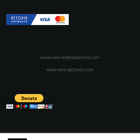
www.wire-entertainment.com
www.wire-pictures.com