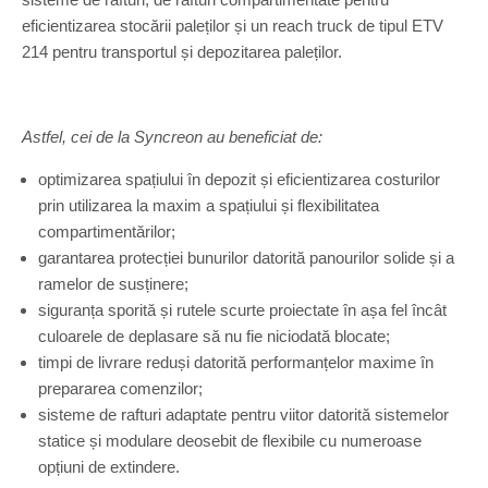
eficientizarea stocării paleților și un reach truck de tipul ETV
214 pentru transportul și depozitarea paleților.
Astfel, cei de la Syncreon au beneficiat de:
optimizarea spațiului în depozit și eficientizarea costurilor
prin utilizarea la maxim a spațiului și flexibilitatea
compartimentărilor;
garantarea protecției bunurilor datorită panourilor solide și a
ramelor de susținere;
siguranța sporită și rutele scurte proiectate în așa fel încât
culoarele de deplasare să nu fie niciodată blocate;
timpi de livrare reduși datorită performanțelor maxime în
prepararea comenzilor;
sisteme de rafturi adaptate pentru viitor datorită sistemelor
statice și modulare deosebit de flexibile cu numeroase
opțiuni de extindere.