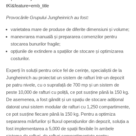
tKI&feature=emb_title
Provocările Grupului Jungheinrich au fost:
varietatea mare de produse de diferite dimensiuni și volume;
manevrarea manuală și prepararea comenzilor pentru
stocarea bunurilor fragile;
opțiunile de extindere a spațiilor de stocare și optimizarea
costurilor.
Experți în soluții pentru orice fel de cerințe, specialiștii de la
Jungheinrich au proiectat un sistem de rafturi într-un depozit
pe patru nivele, cu o suprafață de 700 mp și un sistem de
peste 10,000 de rafturi cu poliță, ce pot susține până la 150 kg.
De asemenea, a fost gândit și un spațiu de stocare adițional
datorat unui sistem modular de rafturi cu 1,250 compartimente,
ce pot susține fiecare până la 150 kg. Pentru a optimiza
separarea mărfurilor și fluxul operațiunilor din depozit, soluția a
fost implementarea a 5,000 de spații flexibile în ambele
sisteme de rafturi, de rafturi compartimentate pentru