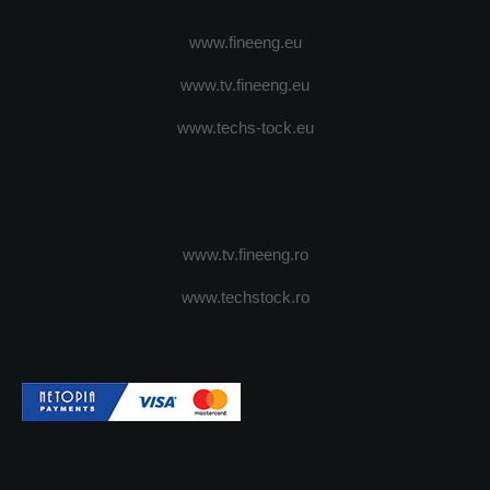
www.fineeng.eu
www.tv.fineeng.eu
www.techs-tock.eu
www.tv.fineeng.ro
www.techstock.ro