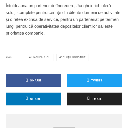
Întotdeauna un partener de încredere, Jungheinrich oferă
soluții complete pentru cerințe din diferite domenii de activitate
și o rețea extinsă de service, pentru un parteneriat pe termen
lung, pentru că operativitatea depozitelor clienților săi este
prioritatea companiei.
JUNGHEINRICH
SOLUȚII LOGISTICE
TAGS
SHARE
TWEET
SHARE
EMAIL