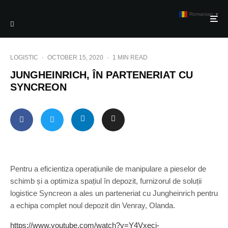
Romanian
▼
LOGISTIC
·
OCTOBER 15, 2020
·
1 MIN READ
JUNGHEINRICH, ÎN PARTENERIAT CU
SYNCREON
Pentru a eficientiza operațiunile de manipulare a pieselor de
schimb și a optimiza spațiul în depozit, furnizorul de soluții
logistice Syncreon a ales un parteneriat cu Jungheinrich pentru
a echipa complet noul depozit din Venray, Olanda.
https://www.youtube.com/watch?v=Y4Vxeci-