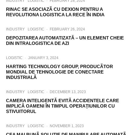
INDUSTRY
LOGISTIC
·
FEBRUARY 28, 2024
RINAC SE ASOCIAZÃ CU DEXION PENTRU A
REVOLUTIONA LOGISTICA LA RECE ÎN INDIA
INDUSTRY
LOGISTIC
·
FEBRUARY 26, 2024
DEPOZITAREA AUTOMATIZATĂ – UN ELEMENT CHEIE
DIN INTRALOGISTICA DE AZI
LOGISTIC
·
JANUARY 3, 2024
HARTING TECHNOLOGY GROUP, PRODUCÃTOR
MONDIAL DE TEHNOLOGIE DE CONECTARE
INDUSTRIALÃ
INDUSTRY
LOGISTIC
·
DECEMBER 13, 2023
CAMERA INTELIGENTĂ EVITĂ ACCIDENTELE CARE
IMPLICĂ OAMENI ÎN TIMPUL OPERAȚIUNILOR CU
STIVUITORUL
INDUSTRY
LOGISTIC
·
NOVEMBER 1, 2023
CEA MAI BUNÃ SOLUTIE DE MANIPULARE AUTOMATÃ