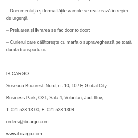
– Documentaţia şi formalităţile vamale se realizează în regim
de urgență;
– Preluarea şi livrarea se fac door to door;
– Curierul care călătoreşte cu marfa o supraveghează pe toată
durata transportului.
IB CARGO
Soseaua Bucuresti Nord, nr. 10, 10 / F, Global City
Business Park, O21, Sala 4, Voluntari, Jud. Ilfov,
T: 021 528 13 00; F: 021 528 1309
orders@ibcargo.com
www.ibcargo.com