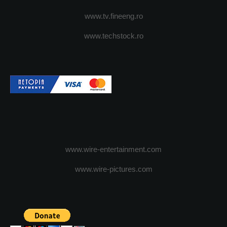
www.tv.fineeng.ro
www.techstock.ro
www.wire-entertainment.com
www.wire-pictures.com