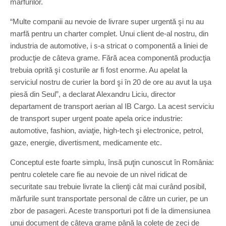
mărfurilor.
“Multe companii au nevoie de livrare super urgentă şi nu au
marfă pentru un charter complet. Unui client de-al nostru, din
industria de automotive, i s-a stricat o componentă a liniei de
producţie de câteva grame. Fără acea componentă producţia
trebuia oprită şi costurile ar fi fost enorme. Au apelat la
serviciul nostru de curier la bord şi în 20 de ore au avut la uşa
piesă din Seul”, a declarat Alexandru Liciu, director
departament de transport aerian al IB Cargo. La acest serviciu
de transport super urgent poate apela orice industrie:
automotive, fashion, aviaţie, high-tech şi electronice, petrol,
gaze, energie, divertisment, medicamente etc.
Conceptul este foarte simplu, însă puţin cunoscut în România:
pentru coletele care fie au nevoie de un nivel ridicat de
securitate sau trebuie livrate la clienţi cât mai curând posibil,
mărfurile sunt transportate personal de către un curier, pe un
zbor de pasageri. Aceste transporturi pot fi de la dimensiunea
unui document de câteva grame până la colete de zeci de