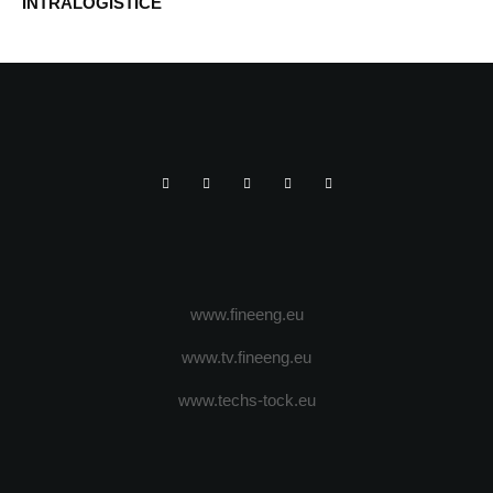
INTRALOGISTICE
www.fineeng.eu
www.tv.fineeng.eu
www.techs-tock.eu