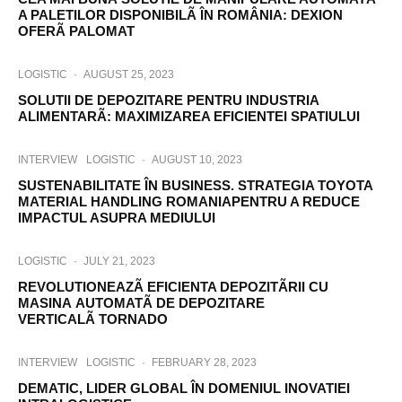
A PALETILOR DISPONIBILÃ ÎN ROMÂNIA: DEXION
OFERÃ PALOMAT
LOGISTIC
·
AUGUST 25, 2023
SOLUTII DE DEPOZITARE PENTRU INDUSTRIA
ALIMENTARÃ: MAXIMIZAREA EFICIENTEI SPATIULUI
INTERVIEW
LOGISTIC
·
AUGUST 10, 2023
SUSTENABILITATE ÎN BUSINESS. STRATEGIA TOYOTA
MATERIAL HANDLING ROMANIAPENTRU A REDUCE
IMPACTUL ASUPRA MEDIULUI
LOGISTIC
·
JULY 21, 2023
REVOLUTIONEAZÃ EFICIENTA DEPOZITÃRII CU
MASINA AUTOMATÃ DE DEPOZITARE
VERTICALÃ TORNADO
INTERVIEW
LOGISTIC
·
FEBRUARY 28, 2023
DEMATIC, LIDER GLOBAL ÎN DOMENIUL INOVATIEI