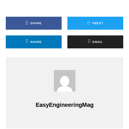
SHARE
TWEET
SHARE
EMAIL
EasyEngineeringMag