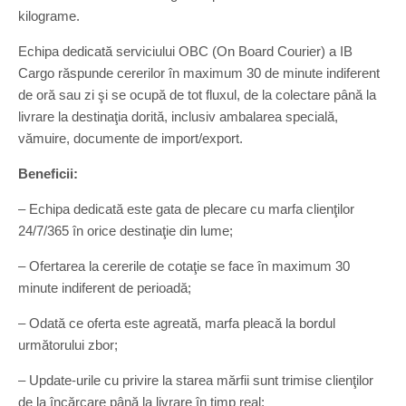
kilograme.
Echipa dedicată serviciului OBC (On Board Courier) a IB
Cargo răspunde cererilor în maximum 30 de minute indiferent
de oră sau zi şi se ocupă de tot fluxul, de la colectare până la
livrare la destinaţia dorită, inclusiv ambalarea specială,
vămuire, documente de import/export.
Beneficii:
– Echipa dedicată este gata de plecare cu marfa clienţilor
24/7/365 în orice destinaţie din lume;
– Ofertarea la cererile de cotaţie se face în maximum 30
minute indiferent de perioadă;
– Odată ce oferta este agreată, marfa pleacă la bordul
următorului zbor;
– Update-urile cu privire la starea mărfii sunt trimise clienţilor
de la încărcare până la livrare în timp real;