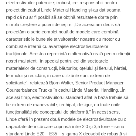
electrostivuitor puternic și robust, cei responsabili pentru
proiect din cadrul Linde Material Handling și-au dat seama
rapid că nu ar fi posibil să se obțină rezultatele dorite prin
simpla creștere a puterii de ieșire. „De aceea am decis să
proiectăm o serie complet nouă de modele care combină
caracteristicile bune ale stivuitoarelor noastre cu motor cu
combustie internă cu avantajele electrostivuitoarelor
tradiționale. Acestea reprezintă o alternativă reală pentru clienții
noștri mai atenți, în special pentru cei din sectoarele
materialelor de construcții, băuturilor, oțelului și fierului, hârtiei,
lemnului și reciclării, în care utilizările sunt extrem de
solicitante”, relatează Björn Walter, Senior Product Manager
Counterbalance Trucks în cadrul Linde Material Handling. „În
același timp, electrostivuitorul standard aflat la bază trebuie să
fie extrem de manevrabil și echipat, desigur, cu toate noile
funcționalități ale conceptului de platformă.” În acest sens,
Linde oferă în prezent două modele de electrostivuitoare cu o
capacitate de încărcare cuprinsă între 2,0 și 3,5 tone – seria
standard Linde E20 – E35 – și gama X deosebit de robustă și