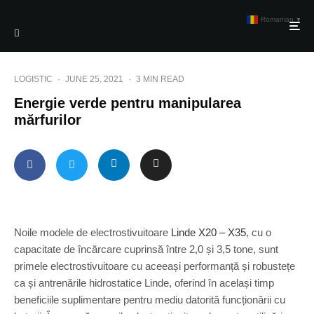
Romanian
▼
LOGISTIC
·
JUNE 25, 2021
·
3 MIN READ
Energie verde pentru manipularea
mărfurilor
Noile modele de electrostivuitoare
Linde X20 – X35
, cu o
capacitate de încărcare cuprinsă între 2,0 și 3,5 tone, sunt
primele electrostivuitoare cu aceeași performanță și robustețe
ca și antrenările hidrostatice Linde, oferind în același timp
beneficiile suplimentare pentru mediu datorită funcționării cu