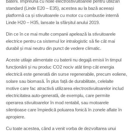
baterii. Împreună cu noile electrostivuitoarele pentru utilizări
standard (Linde E20 – E35), acestea au la bază aceeași
platformă ca și stivuitoarele cu motor cu combustie internă
Linde H20 – H35, lansate la sfârșitul anului 2019.
Din ce în ce mai multe companii apelează la stivuitoarele
electrice pentru ca sistemul lor intralogistic să fie cât mai
durabil și mai neutru din punct de vedere climatic.
Aceste utilaje alimentate cu baterii nu degajă emisii în timpul
funcționării și nu produc CO2 nociv atât timp cât energia
electrică este generată din surse regenerabile, precum eoliene,
solare sau biomasă. În plus față de durabilitate, celelalte
motive care fac atractivă utilizarea electrostivuitoarelor includ
electricitatea auto-generată, de exemplu, care permite
operarea stivuitoarelor în mod rentabil, sau motoarele
silențioase care împiedică poluarea fonică în zonele aflate în
apropiere.
Cu toate acestea, când a venit vorba de dezvoltarea unui