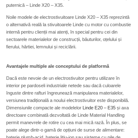
puternică – Linde X20 – X35.
Noile modele de electrostivuitoare Linde X20 – X35 reprezintă
o alternativă reală la stivuitoarele Linde cu motor cu combustie
internă pentru clienții mai atenți, în special pentru cei din
sectoarele materialelor de construcții, băuturilor, oțelului și
fierului, hârtiei, lemnului și reciclării.
Avantajele multiple ale conceptului de platformă
Dacă este nevoie de un electrostivuitor pentru utilizare în
interior pe pardoseli industriale netede sau dacă culoarele
înguste dintre rafturi îngreunează manipularea materialelor,
versiunea tradițională a noului electrostivuitor este disponibilă.
Dimensiunile compacte ale modelelor
Linde E20 – E35
și axa
directoare combinată dezvoltată de Linde Material Handling
permit manevrele de rotire cu cea mai mică rază. În plus, se
poate alege dintr-o gamă de opțiuni de surse de alimentare:
baterie plumb-acid, baterie litiu-ion sau sisteme cu pile de