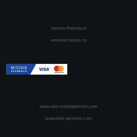
www.tv.fineeng.ro
www.techstock.ro
www.wire-entertainment.com
www.wire-pictures.com