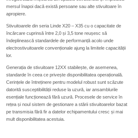
mersul înapoi dacă există persoane sau alte stivuitoare în
apropiere.
Stivuitoarele din seria Linde X20 – X35 cu o capacitate de
încărcare cuprinsă între 2,0 și 3,5 tone reușesc să
îndeplinească standardele de performanță acolo unde
electrostivuitoarele convenționale ajung la limitele capacității
lor.
Generația de stivuitoare 12XX stabilește, de asemenea,
standarde în ceea ce privește disponibilitatea operațională.
Cerințele de întreținere pentru modelul robust sunt scăzute
datorită susceptibilității reduse la uzură, iar ansamblurile
esențiale funcționează fără uzură. Procesele de service în
rețea și noul sistem de gestionare a stării stivuitoarelor bazat
pe transmisia fără fir a datelor echipamentului cresc și mai
mult disponibilitatea acestuia.