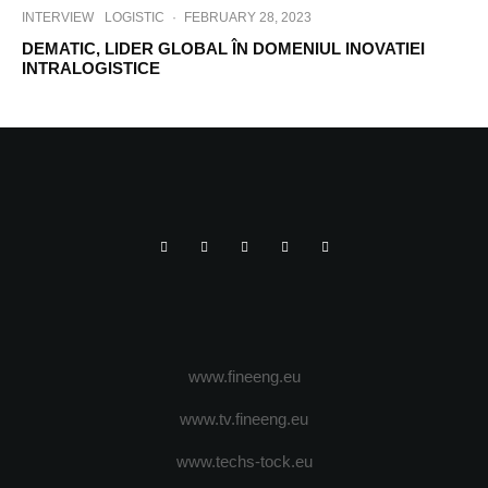
INTERVIEW
LOGISTIC
·
FEBRUARY 28, 2023
DEMATIC, LIDER GLOBAL ÎN DOMENIUL INOVATIEI
INTRALOGISTICE
www.fineeng.eu
www.tv.fineeng.eu
www.techs-tock.eu