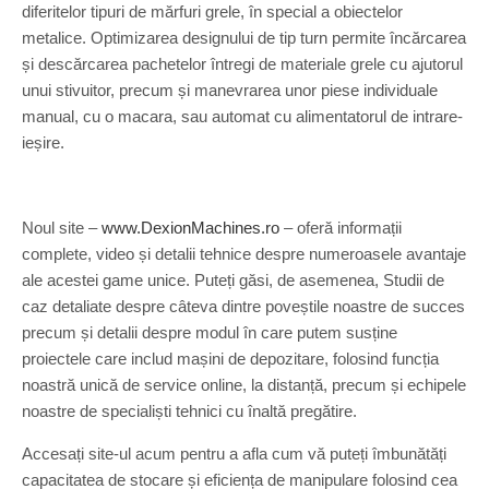
diferitelor tipuri de mărfuri grele, în special a obiectelor
metalice. Optimizarea designului de tip turn permite încărcarea
și descărcarea pachetelor întregi de materiale grele cu ajutorul
unui stivuitor, precum și manevrarea unor piese individuale
manual, cu o macara, sau automat cu alimentatorul de intrare-
ieșire.
Noul site –
www.DexionMachines.ro
– oferă informații
complete, video și detalii tehnice despre numeroasele avantaje
ale acestei game unice. Puteți găsi, de asemenea, Studii de
caz detaliate despre câteva dintre poveștile noastre de succes
precum și detalii despre modul în care putem susține
proiectele care includ mașini de depozitare, folosind funcția
noastră unică de service online, la distanță, precum și echipele
noastre de specialiști tehnici cu înaltă pregătire.
Accesați site-ul acum pentru a afla cum vă puteți îmbunătăți
capacitatea de stocare și eficiența de manipulare folosind cea