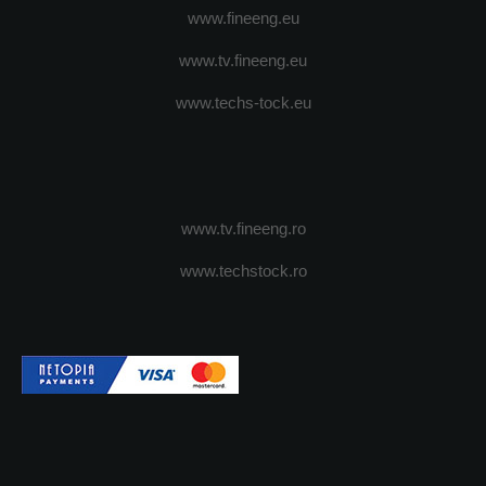
www.fineeng.eu
www.tv.fineeng.eu
www.techs-tock.eu
www.tv.fineeng.ro
www.techstock.ro