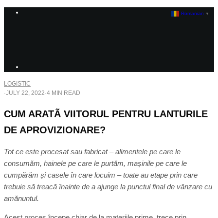
Romanian
▼
LOGISTIC
·
JULY 22, 2022
·
4 MIN READ
CUM ARATÃ VIITORUL PENTRU LANTURILE
DE APROVIZIONARE?
Tot ce este procesat sau fabricat – alimentele pe care le
consumăm, hainele pe care le purtăm, mașinile pe care le
cumpărăm și casele în care locuim – toate au etape prin care
trebuie să treacă înainte de a ajunge la punctul final de vânzare cu
amănuntul.
Acest proces începe chiar de la materiile prime, trece prin