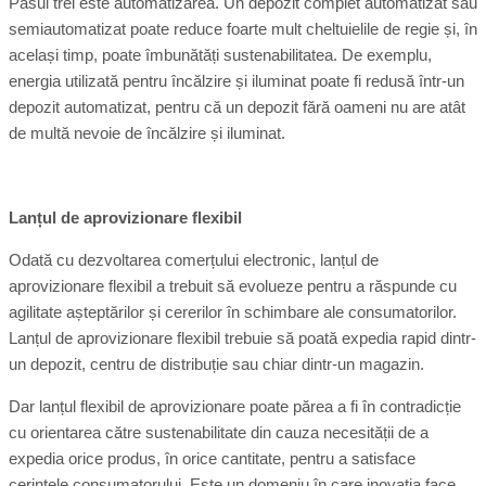
Pasul trei este automatizarea. Un depozit complet automatizat sau
semiautomatizat poate reduce foarte mult cheltuielile de regie și, în
același timp, poate îmbunătăți sustenabilitatea. De exemplu,
energia utilizată pentru încălzire și iluminat poate fi redusă într-un
depozit automatizat, pentru că un depozit fără oameni nu are atât
de multă nevoie de încălzire și iluminat.
Lanțul de aprovizionare flexibil
Odată cu dezvoltarea comerțului electronic, lanțul de
aprovizionare flexibil a trebuit să evolueze pentru a răspunde cu
agilitate așteptărilor și cererilor în schimbare ale consumatorilor.
Lanțul de aprovizionare flexibil trebuie să poată expedia rapid dintr-
un depozit, centru de distribuție sau chiar dintr-un magazin.
Dar lanțul flexibil de aprovizionare poate părea a fi în contradicție
cu orientarea către sustenabilitate din cauza necesității de a
expedia orice produs, în orice cantitate, pentru a satisface
cerințele consumatorului. Este un domeniu în care inovația face