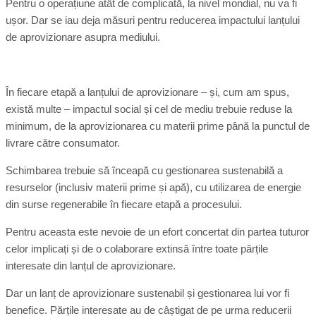
Pentru o operațiune atât de complicată, la nivel mondial, nu va fi
ușor. Dar se iau deja măsuri pentru reducerea impactului lanțului
de aprovizionare asupra mediului.
În fiecare etapă a lanțului de aprovizionare – și, cum am spus,
există multe – impactul social și cel de mediu trebuie reduse la
minimum, de la aprovizionarea cu materii prime până la punctul de
livrare către consumator.
Schimbarea trebuie să înceapă cu gestionarea sustenabilă a
resurselor (inclusiv materii prime și apă), cu utilizarea de energie
din surse regenerabile în fiecare etapă a procesului.
Pentru aceasta este nevoie de un efort concertat din partea tuturor
celor implicați și de o colaborare extinsă între toate părțile
interesate din lanțul de aprovizionare.
Dar un lanț de aprovizionare sustenabil și gestionarea lui vor fi
benefice. Părțile interesate au de câștigat de pe urma reducerii