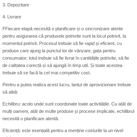
3. Depozitare
4. Livrare
FFiecare etapă necesită o planificare și o sincronizare atente
pentru asigurarea că produsele potrivite sunt la locul potrivit, la
momentul potrivit. Procesul trebuie să fie rapid și eficient, cu
produse care ajung la punctul lor de vânzare, gata pentru
consumator; totul trebuie să fie livrat în cantitățile potrivite, să fie
de calitatea corectă și să ajungă în timp util. Și toate acestea
trebuie să se facă la cel mai competitiv cost.
Pentru a putea realiza acest lucru, lanțul de aprovizionare trebuie
să aibă:
Echilibru: acolo unde sunt coordonate toate activitățile. Cu atât de
mulți oameni, atât de multe produse și procese implicate, echilibrul
necesită o planificare atentă.
Eficiență: este esențială pentru a menține costurile la un nivel