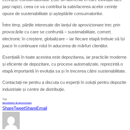
pași rapizi, ceea ce va contribui la satisfacerea acelor cerințe
opuse de sustenabilitate și așteptările consumatorilor.
Între timp, părțile interesate din lanțul de aprovizionare trec prin
provocările cu care se confruntă – sustenabilitate, comerț
electronic în creștere, globalizare – iar fiecare etapă trebuie să își
joace în continuare rolul în aducerea de mărfuri clienților.
Esențială în toate acestea este depozitarea, iar practicile moderne
și eficiente de depozitare, cu procese automatizate, reprezintă o
etapă importantă în evoluția sa și în trecerea către sustenabilitate.
Contactați-ne pentru a discuta cu experții în soluții pentru depozite
industriale și centre de distribuție.
Tags
dexion
lanturi de aprovizionare
Share
Tweet
Share
Email