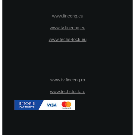
www.fineeng.eu
www.tv.fineeng.eu
www.techs-tock.eu
www.tv.fineeng.ro
www.techstock.ro