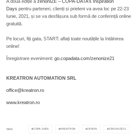
A doua ediție a
zenonIZE – COPA-DATA’s Inspiration
Days
pentru parteneri, clienți și prieteni va avea loc pe 22-23
Iunie, 2021, și se va desfășura sub formă de conferință online
gratuită.
Pe locuri, fiți gata, START: aflați toate noutățile la întâlnirea
online!
Înregistrare eveniment:
go.copadata.com/zenonize21
KREATRON AUTOMATION SRL
office@kreatron.ro
www.kreatron.ro
COPA-DATA
KREATRON
ZENON
ZENONIZE21
TAGS