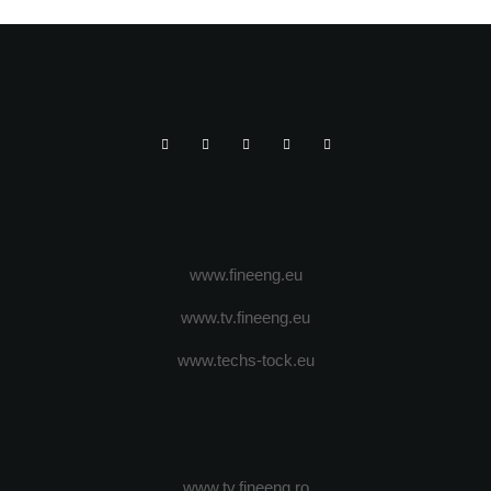
www.fineeng.eu
www.tv.fineeng.eu
www.techs-tock.eu
www.tv.fineeng.ro