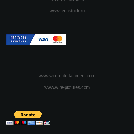
www.techstock.ro
www.wire-entertainment.com
www.wire-pictures.com