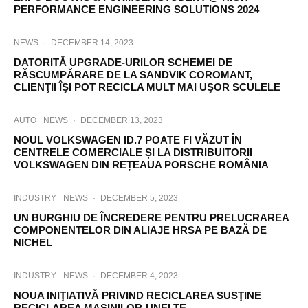
PERFORMANCE ENGINEERING SOLUTIONS 2024
NEWS
·
DECEMBER 14, 2023
DATORITĂ UPGRADE-URILOR SCHEMEI DE
RĂSCUMPĂRARE DE LA SANDVIK COROMANT,
CLIENŢII ÎŞI POT RECICLA MULT MAI UŞOR SCULELE
AUTO
NEWS
·
DECEMBER 13, 2023
NOUL VOLKSWAGEN ID.7 POATE FI VĂZUT ÎN
CENTRELE COMERCIALE ȘI LA DISTRIBUITORII
VOLKSWAGEN DIN REȚEAUA PORSCHE ROMÂNIA
INDUSTRY
NEWS
·
DECEMBER 5, 2023
UN BURGHIU DE ÎNCREDERE PENTRU PRELUCRAREA
COMPONENTELOR DIN ALIAJE HRSA PE BAZĂ DE
NICHEL
INDUSTRY
NEWS
·
DECEMBER 4, 2023
NOUA INIŢIATIVĂ PRIVIND RECICLAREA SUSŢINE
RECICLAREA MAŞINILOR-UNELTE