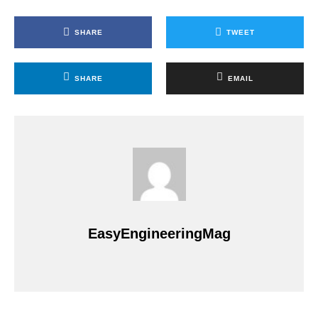
SHARE
TWEET
SHARE
EMAIL
EasyEngineeringMag