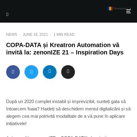
Romanian
▼
NEWS
·
JUNE 16, 2021
·
1 MIN READ
COPA-DATA și Kreatron Automation vă
invită la: zenonIZE 21 – Inspiration Days
După un 2020 complet instabil și imprevizibil, sunteți gata să
întoarcem foaia? Haideți să deschidem meniul digitalizării și să
alegem cea mai potrivită modalitate de a vă pune în aplicare
inițiativele!