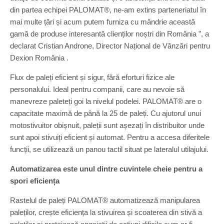
din partea echipei PALOMAT®, ne-am extins parteneriatul în
mai multe țări și acum putem furniza cu mândrie această
gamă de produse interesantă clienților noștri din România ”, a
declarat Cristian Androne, Director Național de Vânzări pentru
Dexion România .
Flux de paleți eficient și sigur, fără eforturi fizice ale
personalului. Ideal pentru companii, care au nevoie să
manevreze paleteți goi la nivelul podelei. PALOMAT® are o
capacitate maximă de până la 25 de paleți. Cu ajutorul unui
motostivuitor obișnuit, paleții sunt așezați în distribuitor unde
sunt apoi stivuiți eficient și automat. Pentru a accesa diferitele
funcții, se utilizează un panou tactil situat pe lateralul utilajului.
Automatizarea este unul dintre cuvintele cheie pentru a
spori eficiența
Rastelul de paleți PALOMAT® automatizează manipularea
paleților, crește eficiența la stivuirea și scoaterea din stivă a