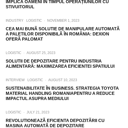
IMPLICĂ OAMENI ÎN TIMPUL OPERAȚIUNILOR CU
STIVUITORUL
INDUSTRY
LOGISTIC
·
NOVEMBER 1, 2023
CEA MAI BUNÃ SOLUTIE DE MANIPULARE AUTOMATÃ
A PALETILOR DISPONIBILÃ ÎN ROMÂNIA: DEXION
OFERÃ PALOMAT
LOGISTIC
·
AUGUST 25, 2023
SOLUTII DE DEPOZITARE PENTRU INDUSTRIA
ALIMENTARÃ: MAXIMIZAREA EFICIENTEI SPATIULUI
INTERVIEW
LOGISTIC
·
AUGUST 10, 2023
SUSTENABILITATE ÎN BUSINESS. STRATEGIA TOYOTA
MATERIAL HANDLING ROMANIAPENTRU A REDUCE
IMPACTUL ASUPRA MEDIULUI
LOGISTIC
·
JULY 21, 2023
REVOLUTIONEAZÃ EFICIENTA DEPOZITÃRII CU
MASINA AUTOMATÃ DE DEPOZITARE