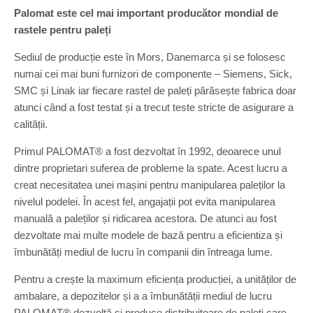
Palomat este cel mai important producător mondial de
rastele pentru paleți
Sediul de producție este în Mors, Danemarca și se folosesc
numai cei mai buni furnizori de componente – Siemens, Sick,
SMC și Linak iar fiecare rastel de paleți părăsește fabrica doar
atunci când a fost testat și a trecut teste stricte de asigurare a
calității.
Primul PALOMAT® a fost dezvoltat în 1992, deoarece unul
dintre proprietari suferea de probleme la spate. Acest lucru a
creat necesitatea unei mașini pentru manipularea paleților la
nivelul podelei. În acest fel, angajații pot evita manipularea
manuală a paleților și ridicarea acestora. De atunci au fost
dezvoltate mai multe modele de bază pentru a eficientiza și
îmbunătăți mediul de lucru în companii din întreaga lume.
Pentru a crește la maximum eficiența producției, a unităților de
ambalare, a depozitelor și a a îmbunătății mediul de lucru
PALOMAT® dezvoltă și produce distribuitoare de paleți care