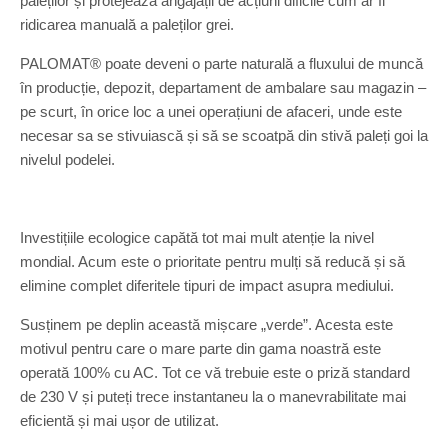
paleților și protejează angajații de acțiuni dificile cum ar fi
ridicarea manuală a paleților grei.
PALOMAT® poate deveni o parte naturală a fluxului de muncă
în producție, depozit, departament de ambalare sau magazin –
pe scurt, în orice loc a unei operațiuni de afaceri, unde este
necesar sa se stivuiască și să se scoatpă din stivă paleți goi la
nivelul podelei.
Investițiile ecologice capătă tot mai mult atenție la nivel
mondial. Acum este o prioritate pentru mulți să reducă și să
elimine complet diferitele tipuri de impact asupra mediului.
Susținem pe deplin această mișcare „verde”. Acesta este
motivul pentru care o mare parte din gama noastră este
operată 100% cu AC. Tot ce vă trebuie este o priză standard
de 230 V și puteți trece instantaneu la o manevrabilitate mai
eficientă și mai ușor de utilizat.