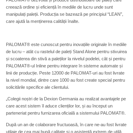
creează ordine și eficiență în mediile de lucru unde sunt
manipulați paleții. Producția se bazează pe principiul “LEAN”,
care ajută la menținerea calității înalte.
PALOMAT® este cunoscut pentru inovațiile originale în mediile
de lucru – atât cu rastelul de paleți Stand Alone pentru stivuirea
și scoaterea din stivă a paleților la nivelul podelei, cât și pentru
PALOMAT®-ul Inline pentru integrare în sisteme automate și
linii de producție. Peste 12000 de PALOMAT-uri au fost livrate
la nivel mondial, dintre care 1000 au fost create special pentru
solicitările specifice ale clientului.
„Colegii noștri de la Dexion Germania au realizat avantajele pe
care acest sistem îl aduce clienților lor, și au început un
parteneriat pentru furnizarea oficială a sistemului PALOMAT®.
După un an de colaborare fructuoasă, în care ne-au fost livrate
utilaje de cea mai bună calitate și o asistență extrem de utilă