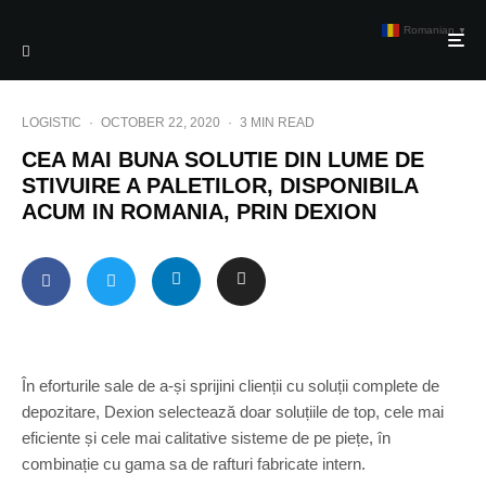
Romanian
▼
LOGISTIC
·
OCTOBER 22, 2020
·
3 MIN READ
CEA MAI BUNA SOLUTIE DIN LUME DE
STIVUIRE A PALETILOR, DISPONIBILA
ACUM IN ROMANIA, PRIN DEXION
În eforturile sale de a-și sprijini clienții cu soluții complete de
depozitare, Dexion selectează doar soluțiile de top, cele mai
eficiente și cele mai calitative sisteme de pe piețe, în
combinație cu gama sa de rafturi fabricate intern.