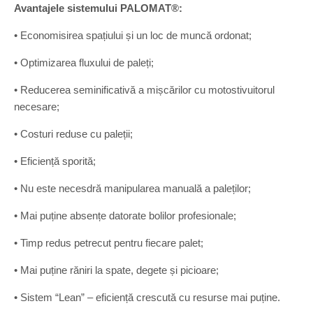
Avantajele sistemului PALOMAT®:
• Economisirea spațiului și un loc de muncă ordonat;
• Optimizarea fluxului de paleți;
• Reducerea seminificativă a mișcărilor cu motostivuitorul
necesare;
• Costuri reduse cu paleții;
• Eficiență sporită;
• Nu este necesdră manipularea manuală a paleților;
• Mai puține absențe datorate bolilor profesionale;
• Timp redus petrecut pentru fiecare palet;
• Mai puține răniri la spate, degete și picioare;
• Sistem “Lean” – eficiență crescută cu resurse mai puține.