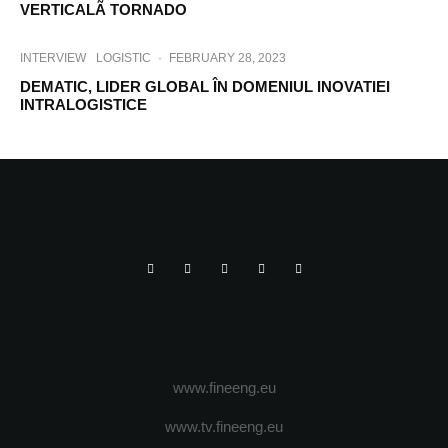
VERTICALÃ TORNADO
INTERVIEW
LOGISTIC
·
FEBRUARY 28, 2023
DEMATIC, LIDER GLOBAL ÎN DOMENIUL INOVATIEI
INTRALOGISTICE
www.fineeng.eu
www.tv.fineeng.eu