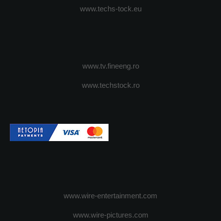
www.techs-tock.eu
www.tv.fineeng.ro
www.techstock.ro
www.wire-entertainment.com
www.wire-pictures.com