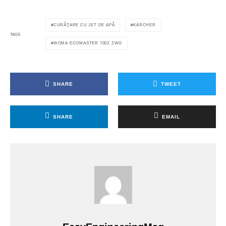
CURĂŢARE CU JET DE APĂ
KÄRCHER
TAGS
WOMA ECOMASTER 700Z ZWG
SHARE
TWEET
SHARE
EMAIL