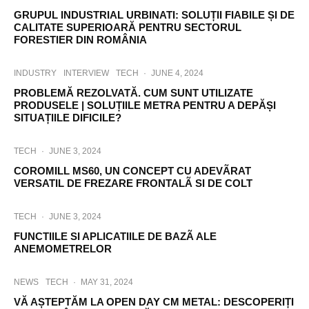
GRUPUL INDUSTRIAL URBINATI: SOLUȚII FIABILE ȘI DE
CALITATE SUPERIOARĂ PENTRU SECTORUL
FORESTIER DIN ROMÂNIA
INDUSTRY
INTERVIEW
TECH
·
JUNE 4, 2024
PROBLEMĂ REZOLVATĂ. CUM SUNT UTILIZATE
PRODUSELE | SOLUȚIILE METRA PENTRU A DEPĂȘI
SITUAȚIILE DIFICILE?
TECH
·
JUNE 3, 2024
COROMILL MS60, UN CONCEPT CU ADEVÃRAT
VERSATIL DE FREZARE FRONTALÃ SI DE COLT
TECH
·
JUNE 3, 2024
FUNCTIILE SI APLICATIILE DE BAZÃ ALE
ANEMOMETRELOR
NEWS
TECH
·
MAY 31, 2024
VĂ AȘTEPTĂM LA OPEN DAY CM METAL: DESCOPERIȚI