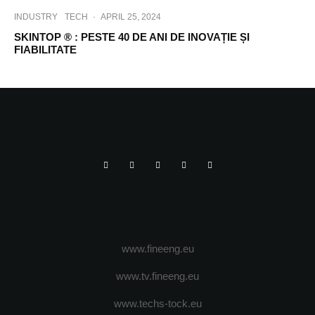
INDUSTRY
TECH
·
APRIL 25, 2024
SKINTOP ® : PESTE 40 DE ANI DE INOVAȚIE ȘI
FIABILITATE
www.fineeng.eu
www.tv.fineeng.eu
www.techs-tock.eu