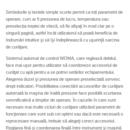
Simbolurile și textele simple scurte permit ca toți parametrii de
operare, cum ar fi presiunea de lucru, temperatura sau
preselecția treptei de viteză, să fie afişaţi în mod clar pe o
singură pagină, astfel încât utilizatorul să poată beneficia de
îndrumări intuitive şi să îşi îndeplinească cu uşurinţă sarcina
de curăţare.
Sistemul automat de control WOMA, care reglează debitul,
face mai uşor pentru utilizator să coordoneze accesoriul de
curăţat cu apă pentru a se potrivi setărilor echipamentului.
Alegerea duzei şi presiunea de operare preselectată servesc
drept indicatori. Posibilitatea conectării accesoriilor de curăţare
automată la maşina de înaltă presiune face posibilă scurtarea
semnificativă a timpilor de operare. În cazurile în care sunt
necesare mai multe cicluri de curăţare utilizând parametrii de
funcţionare care sunt sub cei optimi sau dacă este necesară o
reprocesare manuală, trebuie să alegeţi corect accesoriul.
Reglarea fină şi coordonarea finală între instrument şi maşină