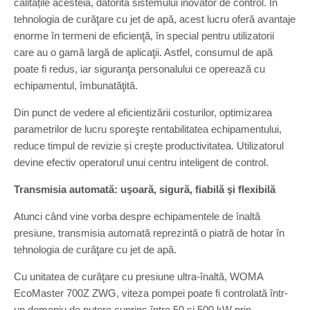
calitățile acesteia, datorită sistemului inovator de control. În
tehnologia de curăţare cu jet de apă, acest lucru oferă avantaje
enorme în termeni de eficienţă, în special pentru utilizatorii
care au o gamă largă de aplicaţii. Astfel, consumul de apă
poate fi redus, iar siguranţa personalului ce operează cu
echipamentul, îmbunatăţită.
Din punct de vedere al eficientizării costurilor, optimizarea
parametrilor de lucru sporeşte rentabilitatea echipamentului,
reduce timpul de revizie și creşte productivitatea. Utilizatorul
devine efectiv operatorul unui centru inteligent de control.
Transmisia automată: uşoară, sigură, fiabilă şi flexibilă
Atunci când vine vorba despre echipamentele de înaltă
presiune, transmisia automată reprezintă o piatră de hotar în
tehnologia de curăţare cu jet de apă.
Cu unitatea de curăţare cu presiune ultra-înaltă, WOMA
EcoMaster 700Z ZWG, viteza pompei poate fi controlată într-
un domeniu de putere cuprins între 50 şi 500 kW prin