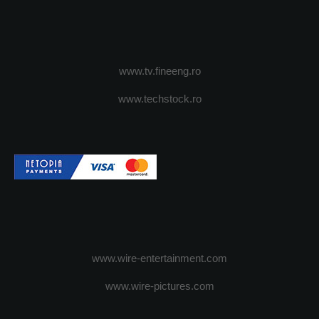
www.tv.fineeng.ro
www.techstock.ro
www.wire-entertainment.com
www.wire-pictures.com