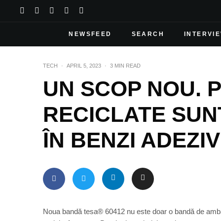
NEWSFEED
SEARCH
INTERVI
TECH
·
APRIL 5, 2023
·
3 MIN READ
UN SCOP NOU. P
RECICLATE SU
ÎN BENZI ADEZI
Noua bandă tesa® 60412 nu este doar o bandă de ambalaj