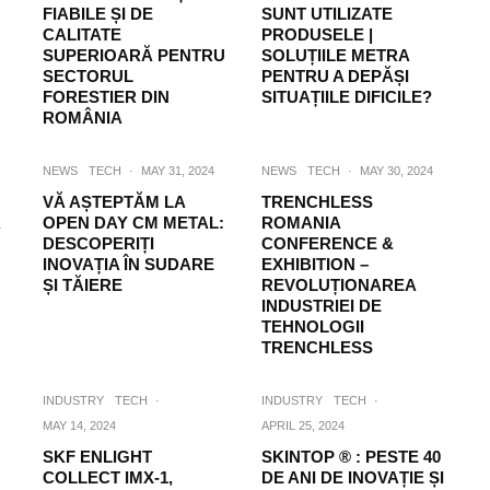
FIABILE ȘI DE
SUNT UTILIZATE
CALITATE
PRODUSELE |
SUPERIOARĂ PENTRU
SOLUȚIILE METRA
SECTORUL
PENTRU A DEPĂȘI
FORESTIER DIN
SITUAȚIILE DIFICILE?
ROMÂNIA
NEWS
TECH
·
MAY 31, 2024
NEWS
TECH
·
MAY 30, 2024
VĂ AȘTEPTĂM LA
TRENCHLESS
Ã
OPEN DAY CM METAL:
ROMANIA
DESCOPERIȚI
CONFERENCE &
INOVAȚIA ÎN SUDARE
EXHIBITION –
ȘI TĂIERE
REVOLUȚIONAREA
INDUSTRIEI DE
TEHNOLOGII
TRENCHLESS
INDUSTRY
TECH
·
INDUSTRY
TECH
·
MAY 14, 2024
APRIL 25, 2024
SKF ENLIGHT
SKINTOP ® : PESTE 40
COLLECT IMX-1,
DE ANI DE INOVAȚIE ȘI