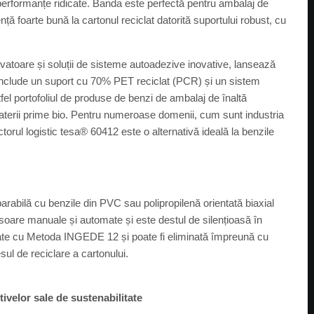
erformanțe ridicate. Banda este perfectă pentru ambalaj de
ă foarte bună la cartonul reciclat datorită suportului robust, cu
vatoare și soluții de sisteme autoadezive inovative, lansează
nclude un suport cu 70% PET reciclat (PCR) și un sistem
el portofoliul de produse de benzi de ambalaj de înaltă
 materii prime bio. Pentru numeroase domenii, cum sunt industria
torul logistic tesa® 60412 este o alternativă ideală la benzile
rabilă cu benzile din PVC sau polipropilenă orientată biaxial
are manuale și automate și este destul de silențioasă în
itate cu Metoda INGEDE 12 și poate fi eliminată împreună cu
ul de reciclare a cartonului.
tivelor sale de sustenabilitate