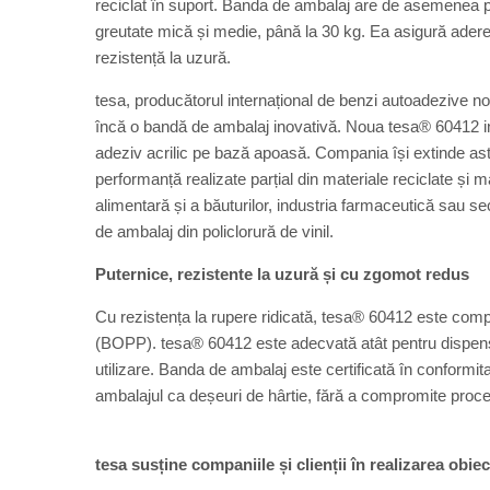
reciclat în suport. Banda de ambalaj are de asemenea p
greutate mică și medie, până la 30 kg. Ea asigură aderenț
rezistență la uzură.
tesa, producătorul internațional de benzi autoadezive no
încă o bandă de ambalaj inovativă. Noua tesa® 60412 i
adeziv acrilic pe bază apoasă. Compania își extinde astf
performanță realizate parțial din materiale reciclate și
alimentară și a băuturilor, industria farmaceutică sau sec
de ambalaj din policlorură de vinil.
Puternice, rezistente la uzură și cu zgomot redus
Cu rezistența la rupere ridicată, tesa® 60412 este compa
(BOPP). tesa® 60412 este adecvată atât pentru dispenso
utilizare. Banda de ambalaj este certificată în conform
ambalajul ca deșeuri de hârtie, fără a compromite proces
tesa susține companiile și clienții în realizarea obiec