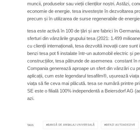
muncii, produselor sau vieții clienților noștri. Astăzi, c
economie de energie. tesa investește în dezvoltarea pro
precum și în utilizarea de surse regenerabile de energie 
tesa este activă în 100 de țări și are fabrici în Germania
sferturi din vânzările grupului tesa (2021: 1.499 milioan
cu clienții internaționali, tesa dezvoltă inovații care sun
benzi tesa pot fi instalate într-un automobil electric și pes
construcțiilor, tesa pătrunde de asemenea constant în n
Compania generează aproape un sfert din vânzări cu prod
aplicații, cum este legendarul tesafilm®, ușurează viața
viața să fie ceva mai plăcută. tesa se numără printre pri
SE este o filială 100% independentă a Beiersdorf AG (ad
azi.
BANDĂ DE AMBALAJ UNIVERSALĂ
BENZI AUTOADEZIVE
TAGS