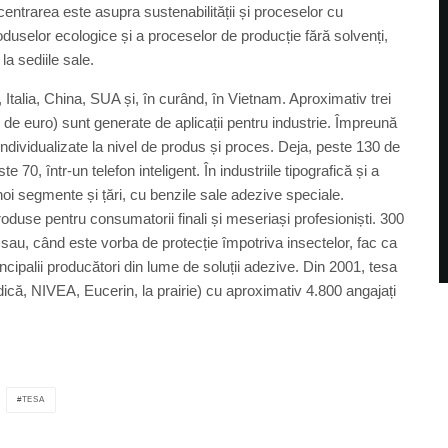
oncentrarea este asupra sustenabilității și proceselor cu
duselor ecologice și a proceselor de producție fără solvenți,
la sediile sale.
, Italia, China, SUA și, în curând, în Vietnam. Aproximativ trei
e de euro) sunt generate de aplicații pentru industrie. Împreună
t individualizate la nivel de produs și proces. Deja, peste 130 de
te 70, într-un telefon inteligent. În industriile tipografică și a
oi segmente și țări, cu benzile sale adezive speciale.
use pentru consumatorii finali și meseriași profesioniști. 300
 sau, când este vorba de protecție împotriva insectelor, fac ca
ncipalii producători din lume de soluții adezive. Din 2001, tesa
ică, NIVEA, Eucerin, la prairie) cu aproximativ 4.800 angajați
TESA