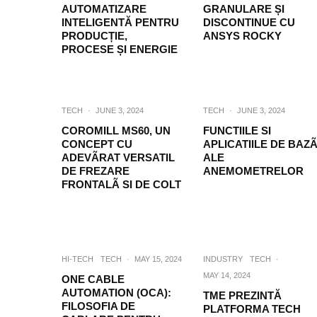
AUTOMATIZARE
GRANULARE ȘI
INTELIGENTĂ PENTRU
DISCONTINUE CU
PRODUCȚIE,
ANSYS ROCKY
PROCESE ȘI ENERGIE
TECH
·
JUNE 3, 2024
TECH
·
JUNE 3, 2024
COROMILL MS60, UN
FUNCTIILE SI
CONCEPT CU
APLICATIILE DE BAZ
ADEVÃRAT VERSATIL
ALE
DE FREZARE
ANEMOMETRELOR
FRONTALÃ SI DE COLT
HI-TECH
TECH
·
MAY 15, 2024
INDUSTRY
TECH
·
MAY 14, 2024
ONE CABLE
AUTOMATION (OCA):
TME PREZINTĂ
FILOSOFIA DE
PLATFORMA TECH