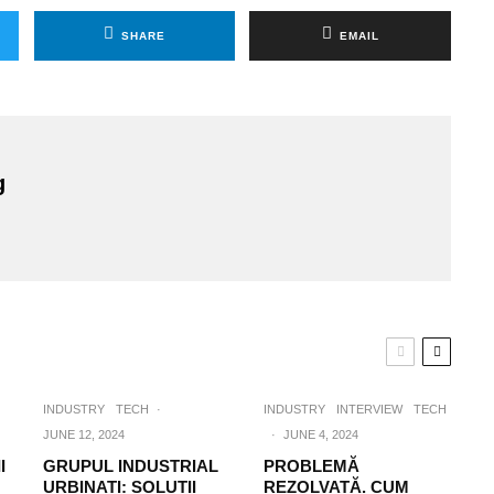
SHARE
EMAIL
g
INDUSTRY
TECH
·
INDUSTRY
INTERVIEW
TECH
JUNE 12, 2024
·
JUNE 4, 2024
I
GRUPUL INDUSTRIAL
PROBLEMĂ
URBINATI: SOLUȚII
REZOLVATĂ. CUM