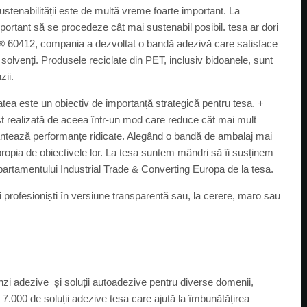
sustenabilității este de multă vreme foarte important. La
rtant să se procedeze cât mai sustenabil posibil. tesa ar dori
tesa® 60412, compania a dezvoltat o bandă adezivă care satisface
solvenți. Produsele reciclate din PET, inclusiv bidoanele, sunt
zii.
ea este un obiectiv de importanță strategică pentru tesa. +
realizată de aceea într-un mod care reduce cât mai mult
arantează performanțe ridicate. Alegând o bandă de ambalaj mai
apropia de obiectivele lor. La tesa suntem mândri să îi susținem
rtamentului Industrial Trade & Converting Europa de la tesa.
i profesioniști în versiune transparentă sau, la cerere, maro sau
nzi adezive și soluții autoadezive pentru diverse domenii,
e 7.000 de soluții adezive tesa care ajută la îmbunătățirea