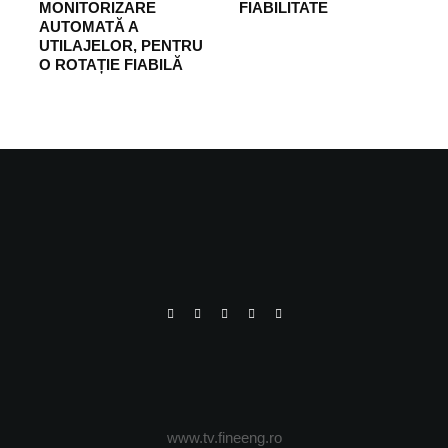
MONITORIZARE
FIABILITATE
AUTOMATĂ A
UTILAJELOR, PENTRU
O ROTAȚIE FIABILĂ
www.tv.fineeng.ro