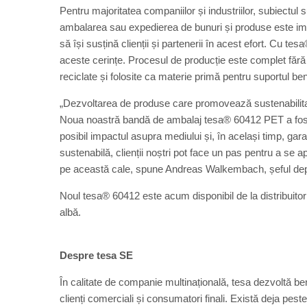
Pentru majoritatea companiilor și industriilor, subiectul 
ambalarea sau expedierea de bunuri și produse este impo
să își susțină clienții și partenerii în acest efort. Cu 
aceste cerințe. Procesul de producție este complet fără 
reciclate și folosite ca materie primă pentru suportul ben
„Dezvoltarea de produse care promovează sustenabilitat
Noua noastră bandă de ambalaj tesa® 60412 PET a fost 
posibil impactul asupra mediului și, în același timp, g
sustenabilă, clienții noștri pot face un pas pentru a se 
pe această cale, spune Andreas Walkembach, șeful depa
Noul tesa® 60412 este acum disponibil de la distribuitor
albă.
Despre tesa SE
În calitate de companie multinațională, tesa dezvoltă be
clienți comerciali și consumatori finali. Există deja pest