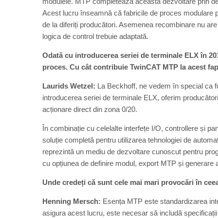
modulele. MTP completează această dezvoltare prin defin
Acest lucru înseamnă că fabricile de proces modulare pot
de la diferiți producători. Asemenea recombinare nu ar
logica de control trebuie adaptată.
Odată cu introducerea seriei de terminale ELX în 201
proces. Cu cât contribuie TwinCAT MTP la acest fa
Laurids Wetzel:
La Beckhoff, ne vedem în special ca f
introducerea seriei de terminale ELX, oferim producător
acționare direct din zona 0/20.
În combinație cu celelalte interfețe I/O, controllere și 
soluție completă pentru utilizarea tehnologiei de automa
reprezintă un mediu de dezvoltare cunoscut pentru p
cu opțiunea de definire modul, export MTP și generare
Unde credeți că sunt cele mai mari provocări în cee
Henning Mersch:
Esența MTP este standardizarea interfe
asigura acest lucru, este necesar să includă specificaț