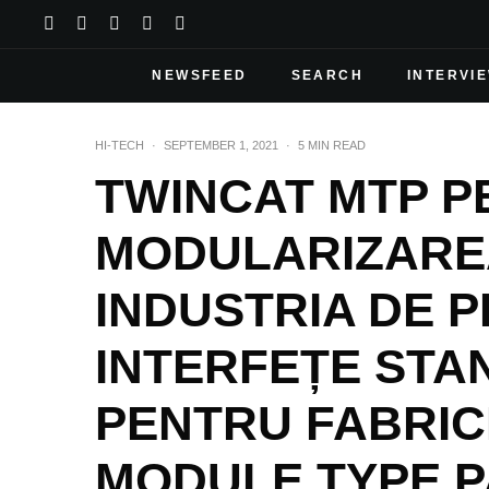
NEWSFEED
SEARCH
INTERVI
HI-TECH
·
SEPTEMBER 1, 2021
·
5 MIN READ
TWINCAT MTP P
MODULARIZAREA
INDUSTRIA DE 
INTERFEȚE STA
PENTRU FABRIC
MODULE TYPE 