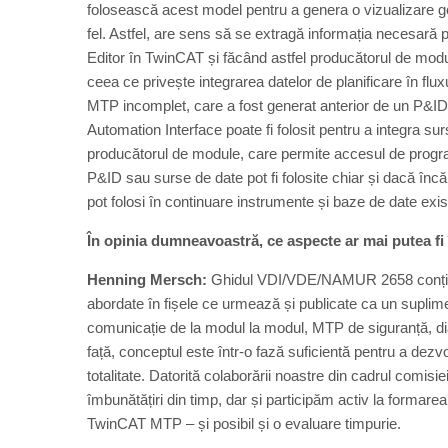
folosească acest model pentru a genera o vizualizare ge
fel. Astfel, are sens să se extragă informația necesară 
Editor în TwinCAT și făcând astfel producătorul de mod
ceea ce privește integrarea datelor de planificare în flu
MTP incomplet, care a fost generat anterior de un P&ID E
Automation Interface poate fi folosit pentru a integra sur
producătorul de module, care permite accesul de progra
P&ID sau surse de date pot fi folosite chiar și dacă în
pot folosi în continuare instrumente și baze de date exis
În opinia dumneavoastră, ce aspecte ar mai putea fi
Henning Mersch:
Ghidul VDI/VDE/NAMUR 2658 conține f
abordate în fișele ce urmează și publicate ca un suplime
comunicație de la modul la modul, MTP de siguranță, di
față, conceptul este într-o fază suficientă pentru a dezvol
totalitate. Datorită colaborării noastre din cadrul comi
îmbunătățiri din timp, dar și participăm activ la formare
TwinCAT MTP – și posibil și o evaluare timpurie.