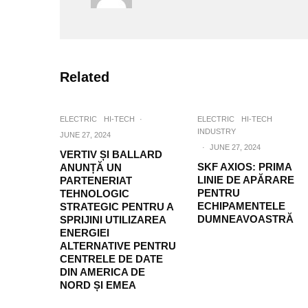
Related
ELECTRIC
HI-TECH
·
ELECTRIC
HI-TECH
INDUSTRY
JUNE 27, 2024
·
JUNE 27, 2024
VERTIV ȘI BALLARD
SKF AXIOS: PRIMA
ANUNȚĂ UN
LINIE DE APĂRARE
PARTENERIAT
PENTRU
TEHNOLOGIC
ECHIPAMENTELE
STRATEGIC PENTRU A
DUMNEAVOASTRĂ
SPRIJINI UTILIZAREA
ENERGIEI
ALTERNATIVE PENTRU
CENTRELE DE DATE
DIN AMERICA DE
NORD ȘI EMEA