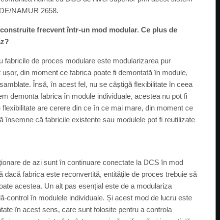
I/VDE/NAMUR 2658.
t construite frecvent într-un mod modular. Ce plus de
az?
ru fabricile de proces modulare este modularizarea pur
rt ușor, din moment ce fabrica poate fi demontată în module,
asamblate. Însă, în acest fel, nu se câștigă flexibilitate în ceea
em demonta fabrica în module individuale, acestea nu pot fi
e flexibilitate are cerere din ce în ce mai mare, din moment ce
ă însemne că fabricile existente sau modulele pot fi reutilizate
ționare de azi sunt în continuare conectate la DCS în mod
dacă fabrica este reconvertită, entitățile de proces trebuie să
oate acestea. Un alt pas esențial este de a modulariza
ă-control în modulele individuale. Și acest mod de lucru este
ntate în acest sens, care sunt folosite pentru a controla