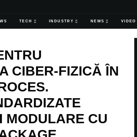
EWS
TECH
INDUSTRY
NEWS
VIDEO
ENTRU
 CIBER-FIZICĂ ÎN
PROCES.
NDARDIZATE
I MODULARE CU
PACKAGE