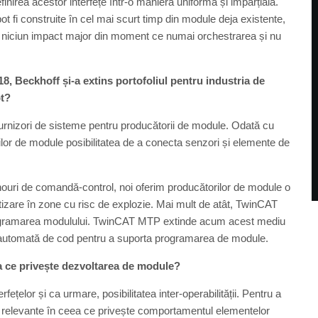
irea acestor interfețe într-o manieră uniformă și imparțială.
 fi construite în cel mai scurt timp din module deja existente,
e niciun impact major din moment ce numai orchestrarea și nu
8, Beckhoff și-a extins portofoliul pentru industria de
pt?
urnizori de sisteme pentru producătorii de module. Odată cu
ilor de module posibilitatea de a conecta senzori și elemente de
panouri de comandă-control, noi oferim producătorilor de module o
tizare în zone cu risc de explozie. Mai mult de atât, TwinCAT
rogramarea modulului. TwinCAT MTP extinde acum acest mediu
 automată de cod pentru a suporta programarea de module.
a ce privește dezvoltarea de module?
țelor și ca urmare, posibilitatea inter-operabilității. Pentru a
ii relevante în ceea ce privește comportamentul elementelor