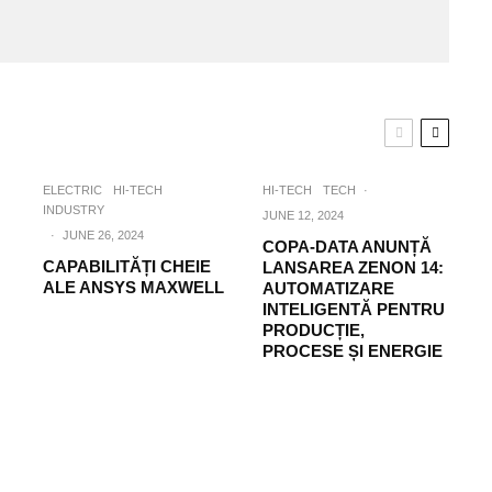
ELECTRIC
HI-TECH
HI-TECH
TECH
·
INDUSTRY
JUNE 12, 2024
·
JUNE 26, 2024
COPA-DATA ANUNȚĂ
CAPABILITĂȚI CHEIE
LANSAREA ZENON 14:
ALE ANSYS MAXWELL
AUTOMATIZARE
INTELIGENTĂ PENTRU
PRODUCȚIE,
PROCESE ȘI ENERGIE