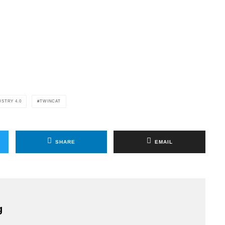
STRY 4.0
TWINCAT
SHARE
EMAIL
g