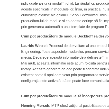
individuale ale unui modul în ghid. La rândul lor, produc
aceste specificații în modulele lor. Însă, în practică, n
cunoștințe extinse ale ghidului. Scopul dezvoltării Tw
producătorului de module și ca aceste cerințe să fie imp
prin generarea automată a unui template de program PLC
Cum pot producătorii de module Beckhoff să dezv
Laurids Wetzel:
Procesul de dezvoltare al unui modul î
Engineering. Toate aspectele modulelor, precum serviciile 
mediu. Deoarece această informație deja definește în mo
Mai mult, această informație este acum folosită pentr
library. Această generare de cod poate fi adaptată ind
existent poate fi apoi completat prin programarea servici
configurația este activată, că se poate face comunica
Cum pot producătorii de module să încorporeze propri
Henning Mersch:
MTP oferă adițional posibilitatea de 