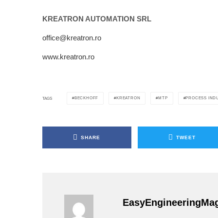
KREATRON AUTOMATION SRL
office@kreatron.ro
www.kreatron.ro
BECKHOFF
KREATRON
MTP
PROCESS INDU
TAGS
SHARE
TWEET
EasyEngineeringMa