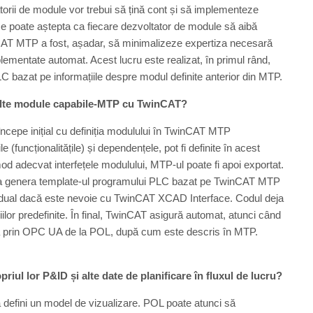
ătorii de module vor trebui să țină cont și să implementeze
u se poate aștepta ca fiecare dezvoltator de module să aibă
inCAT MTP a fost, așadar, să minimalizeze expertiza necesară
lementate automat. Acest lucru este realizat, în primul rând,
 bazat pe informațiile despre modul definite anterior din MTP.
olte module capabile-MTP cu TwinCAT?
ncepe inițial cu definiția modulului în TwinCAT MTP
(funcționalitățile) și dependențele, pot fi definite în acest
d adecvat interfețele modulului, MTP-ul poate fi apoi exportat.
u a genera template-ul programului PLC bazat pe TwinCAT MTP
ividual dacă este nevoie cu TwinCAT XCAD Interface. Codul deja
ilor predefinite. În final, TwinCAT asigură automat, atunci când
ția prin OPC UA de la POL, după cum este descris în MTP.
ul lor P&ID și alte date de planificare în fluxul de lucru?
a defini un model de vizualizare. POL poate atunci să