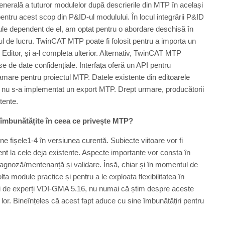
nerală a tuturor modulelor după descrierile din MTP în același
pentru acest scop din P&ID-ul modulului. În locul integrării P&ID
ule dependent de el, am optat pentru o abordare deschisă în
xul de lucru. TwinCAT MTP poate fi folosit pentru a importa un
ditor, și a-l completa ulterior. Alternativ, TwinCAT MTP
se de date confidențiale. Interfața oferă un API pentru
mare pentru proiectul MTP. Datele existente din editoarele
că nu s-a implementat un export MTP. Drept urmare, producătorii
tente.
 îmbunătățite în ceea ce privește MTP?
ișele1-4 în versiunea curentă. Subiecte viitoare vor fi
nt la cele deja existente. Aspecte importante vor consta în
agnoză/mentenanță și validare. Însă, chiar și în momentul de
ta module practice și pentru a le exploata flexibilitatea în
siei de experți VDI-GMA 5.16, nu numai că știm despre aceste
a lor. Bineînțeles că acest fapt aduce cu sine îmbunătățiri pentru