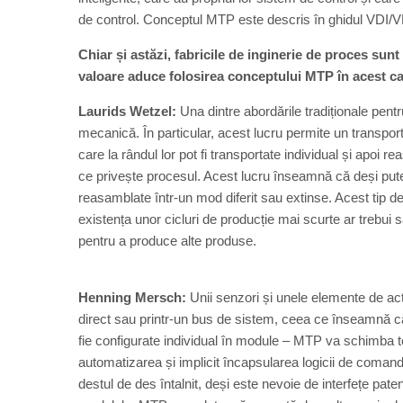
de control. Conceptul MTP este descris în ghidul VD
Chiar și astăzi, fabricile de inginerie de proces sun
valoare aduce folosirea conceptului MTP în acest c
Laurids Wetzel:
Una dintre abordările tradiționale pent
mecanică. În particular, acest lucru permite un transpo
care la rândul lor pot fi transportate individual și apoi re
ce privește procesul. Acest lucru înseamnă că deși put
reasamblate într-un mod diferit sau extinse. Acest tip d
existența unor cicluri de producție mai scurte ar trebui s
pentru a produce alte produse.
Henning Mersch:
Unii senzori și unele elemente de ac
direct sau printr-un bus de sistem, ceea ce înseamnă că 
fie configurate individual în module – MTP va schimba t
automatizarea și implicit încapsularea logicii de comand
destul de des întalnit, deși este nevoie de interfețe pate