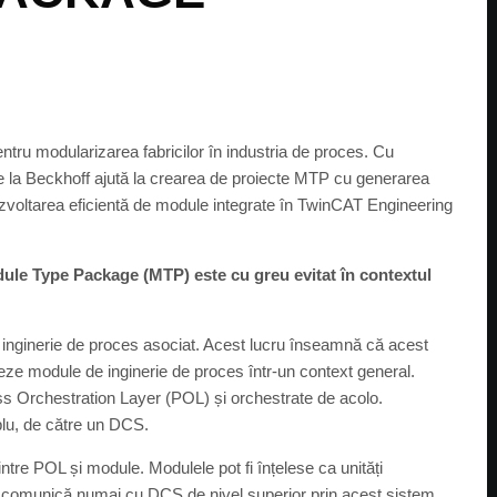
ru modularizarea fabricilor în industria de proces. Cu
la Beckhoff ajută la crearea de proiecte MTP cu generarea
zvoltarea eficientă de module integrate în TwinCAT Engineering
e Type Package (MTP) este cu greu evitat în contextul
 inginerie de proces asociat. Acest lucru înseamnă că acest
egreze module de inginerie de proces într-un context general.
ess Orchestration Layer (POL) și orchestrate de acolo.
plu, de către un DCS.
re POL și module. Modulele pot fi înțelese ca unități
are comunică numai cu DCS de nivel superior prin acest sistem