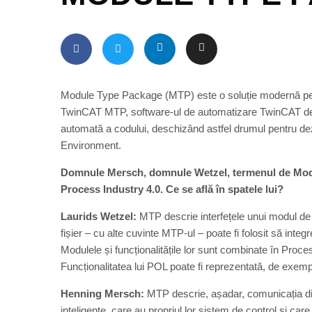
Module Type Package (MTP) este o soluție modernă pent
TwinCAT MTP, software-ul de automatizare TwinCAT de 
automată a codului, deschizând astfel drumul pentru de
Environment.
Domnule Mersch, domnule Wetzel, termenul de Modul
Process Industry 4.0. Ce se află în spatele lui?
Laurids Wetzel:
MTP descrie interfețele unui modul de
fișier – cu alte cuvinte MTP-ul – poate fi folosit să int
Modulele și funcționalitățile lor sunt combinate în Proc
Funcționalitatea lui POL poate fi reprezentată, de exem
Henning Mersch:
MTP descrie, așadar, comunicația dint
inteligente, care au propriul lor sistem de control și c