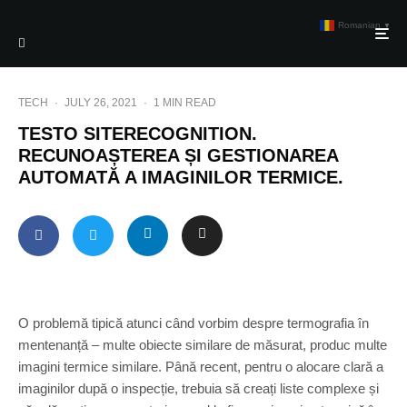
Romanian
▼
TECH
·
JULY 26, 2021
·
1 MIN READ
TESTO SITERECOGNITION.
RECUNOAȘTEREA ȘI GESTIONAREA
AUTOMATĂ A IMAGINILOR TERMICE.
O problemă tipică atunci când vorbim despre termografia în
mentenanță – multe obiecte similare de măsurat, produc multe
imagini termice similare. Până recent, pentru o alocare clară a
imaginilor după o inspecție, trebuia să creați liste complexe și