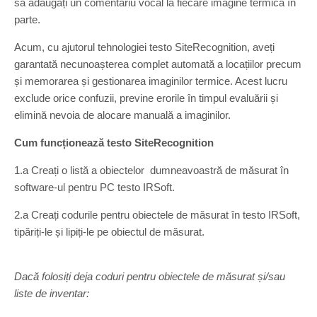
să adăugați un comentariu vocal la fiecare imagine termică în
parte.
Acum, cu ajutorul tehnologiei testo SiteRecognition, aveți
garantată necunoașterea complet automată a locațiilor precum
și memorarea și gestionarea imaginilor termice. Acest lucru
exclude orice confuzii, previne erorile în timpul evaluării și
elimină nevoia de alocare manuală a imaginilor.
Cum funcționează testo SiteRecognition
1.a Creați o listă a obiectelor dumneavoastră de măsurat în
software-ul pentru PC testo IRSoft.
2.a Creați codurile pentru obiectele de măsurat în testo IRSoft,
tipăriți-le și lipiți-le pe obiectul de măsurat.
Dacă folosiți deja coduri pentru obiectele de măsurat și/sau
liste de inventar: