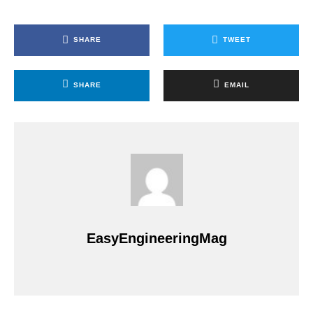
SHARE
TWEET
SHARE
EMAIL
EasyEngineeringMag