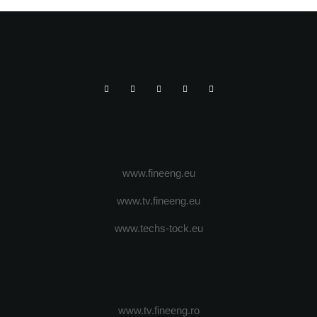
www.fineeng.eu
www.tv.fineeng.eu
www.techs-tock.eu
www.tv.fineeng.ro