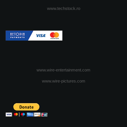
www.techstock.ro
www.wire-entertainment.com
www.wire-pictures.com