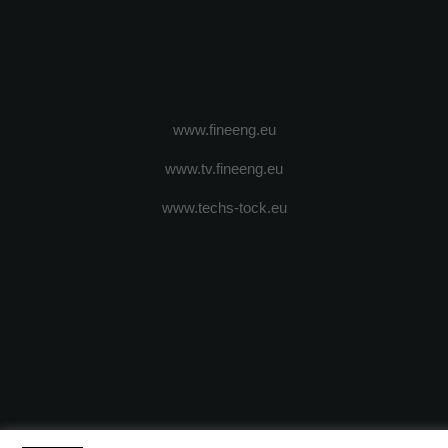
www.fineeng.eu
www.tv.fineeng.eu
www.techs-tock.eu
(c) 2024 - FineEngineeringMagazine. All rights reserved.
DESPRE N