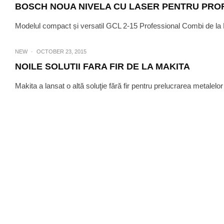
BOSCH NOUA NIVELA CU LASER PENTRU PROF
Modelul compact și versatil GCL 2-15 Professional Combi de la Bos
NEW
·
OCTOBER 23, 2015
NOILE SOLUTII FARA FIR DE LA MAKITA
Makita a lansat o altă soluţie fără fir pentru prelucrarea metalelo
SPRINT NEWS
·
MAKITA – NOUA MASINA D