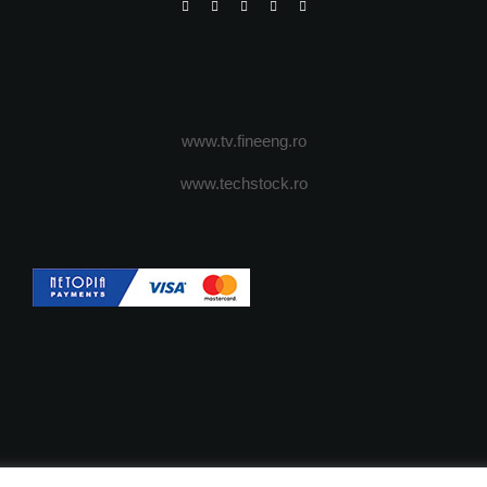
www.tv.fineeng.ro
www.techstock.ro
OI
ADVERTISING
JOBS
DESPRE COOKIES
POLIT