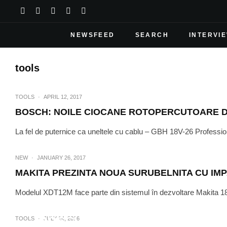
NEWSFEED
SEARCH
INTERVI
tools
TOOLS
·
APRIL 12, 2017
BOSCH: NOILE CIOCANE ROTOPERCUTOARE DE
La fel de puternice ca uneltele cu cablu – GBH 18V-26 Professio
NEW
·
JANUARY 26, 2017
MAKITA PREZINTA NOUA SURUBELNITA CU IMP
Modelul XDT12M face parte din sistemul în dezvoltare Makita 18V
TOOLS
·
OC
BOSCH PREZINTA LASERUL CO
TOOLS
·
JULY 14, 2016