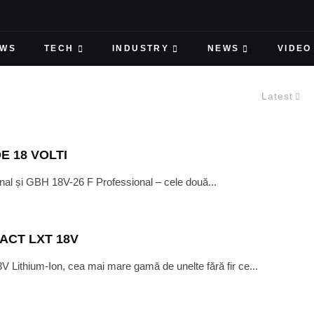
EWS
TECH
INDUSTRY
NEWS
VIDEO
Latest
 18 VOLTI
nal și GBH 18V-26 F Professional – cele două...
ACT LXT 18V
 Lithium-Ion, cea mai mare gamă de unelte fără fir ce...
TOBER 24, 2016
MBI PROFESSIONAL GCL 2-15 G