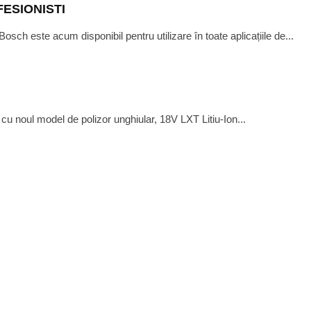
ESIONISTI
ch este acum disponibil pentru utilizare în toate aplicațiile de...
r cu noul model de polizor unghiular, 18V LXT Litiu-Ion...
OCTOBER 23, 2015
E INSURUBAT DE 18 VOLTI