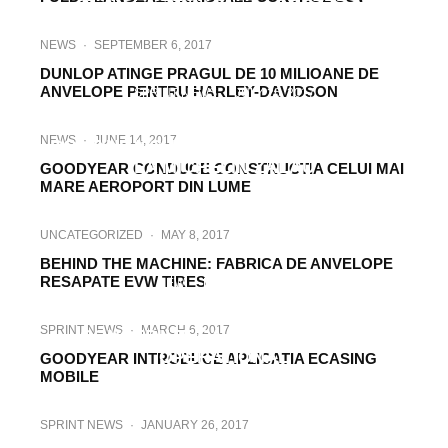
NEWS
·
SEPTEMBER 6, 2017
DUNLOP ATINGE PRAGUL DE 10 MILIOANE DE
ANVELOPE PENTRU HARLEY-DAVIDSON
SPRINT NEWS
·
JULY 26, 2017
40 DE ANI DE DEZVOLTARE CARE
NEWS
·
JUNE 14, 2017
CONTINUA CU INVESTITIA RECENTA DE
LA MICHELIN ZALAU
GOODYEAR CONDUCE CONSTRUCTIA CELUI MAI
MARE AEROPORT DIN LUME
UNCATEGORIZED
·
MAY 8, 2017
BEHIND THE MACHINE: FABRICA DE ANVELOPE
RESAPATE EVW TIRES
NEW
·
MARCH 7, 2017
GOODYEAR EFFICIENTGRIP CARGO:
SPRINT NEWS
·
MARCH 6, 2017
CONCEPUTE SA SCADA COSTUL
OPERATIONAL
GOODYEAR INTRODUCE APLICATIA ECASING
MOBILE
SPRINT NEWS
·
JANUARY 26, 2017