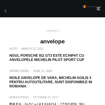
Romanian
▼
Latest
anvelope
AUTO
·
MARCH 22, 2021
NOUL PORSCHE 911 GT3 ESTE ECHIPAT CU
ANVELOPELE MICHELIN PILOT SPORT CUP
SPRINT NEWS
·
JUNE 11, 2020
NOILE ANVELOPE DE VARA, MICHELIN AGILIS 3
PENTRU AUTOUTILITARE, SUNT DISPONIBILE IN
ROMANIA
SPRINT NEWS
·
JULY 19, 2018
BFGOODRICH INTRODUCE IN EUROPA
SPRINT NEWS
·
OCTOBER 23, 2017
NOUA GAMA DE ANVELOPE DESTINATE
CAMIOANELOR SI AUTOBUZELOR
FULDA LANSEAZA KRISTALL CONTROL SUV