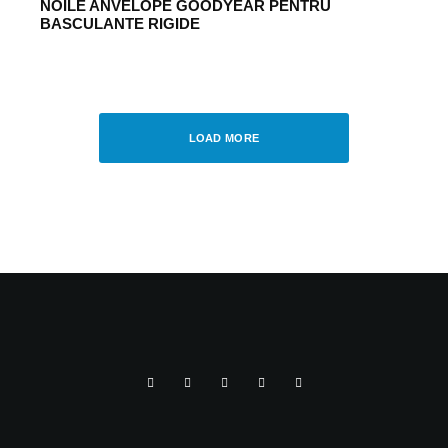
NOILE ANVELOPE GOODYEAR PENTRU
BASCULANTE RIGIDE
AUTO
·
DECEMBER 7, 2016
GOODYEAR PREZINTA ANVELOPA
URBAN CROSSOVER
LOAD MORE