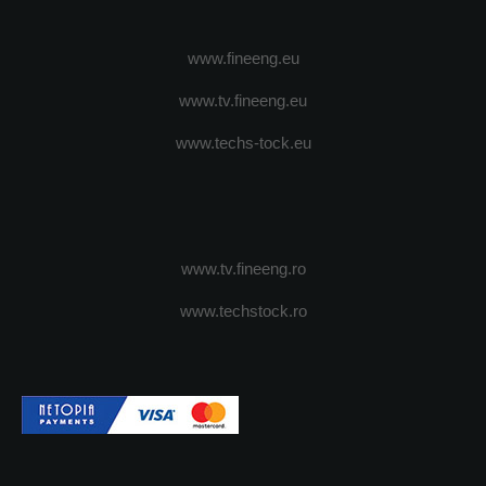
www.fineeng.eu
www.tv.fineeng.eu
www.techs-tock.eu
www.tv.fineeng.ro
www.techstock.ro