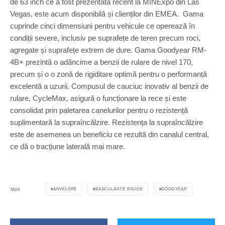
de 63 inch ce a fost prezentată recent la MINExpo din Las
Vegas, este acum disponibilă și clienților din EMEA. Gama
cuprinde cinci dimensiuni pentru vehicule ce operează în
condiții severe, inclusiv pe suprafețe de teren precum roci,
agregate și suprafețe extrem de dure. Gama Goodyear RM-
4B+ prezintă o adâncime a benzii de rulare de nivel 170,
precum și o o zonă de rigiditare optimă pentru o performanță
excelentă a uzurii. Compusul de cauciuc inovativ al benzii de
rulare, CycleMax, asigură o funcționare la rece și este
consolidat prin paletarea canelurilor pentru o rezistență
suplimentară la supraîncălzire. Rezistența la supraîncălzire
este de asemenea un beneficiu ce rezultă din canalul central,
ce dă o tracțiune laterală mai mare.
ANVELOPE
BASCULANTE RIGIDE
GOODYEAR
TAGS