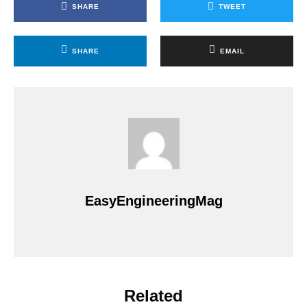
SHARE
TWEET
SHARE
EMAIL
EasyEngineeringMag
Related