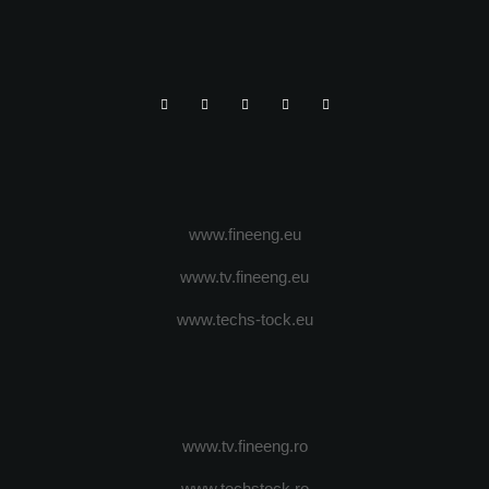
www.fineeng.eu
www.tv.fineeng.eu
www.techs-tock.eu
www.tv.fineeng.ro
www.techstock.ro