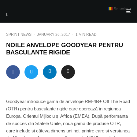
Romanian
▼
SPRINT NEWS
·
JANUARY 26, 2017
·
1 MIN READ
NOILE ANVELOPE GOODYEAR PENTRU
BASCULANTE RIGIDE
Goodyear introduce gama de anvelope RM-4B+ Off The Road
(OTR) pentru basculante rigide care operează în regiunea
Europa, Orientul Mijlociu și Africa (EMEA). După performanța
de succes din Statele Unite, noua gamă de produse OTR,
care include și câteva dimensiuni noi, printre care și versiunea