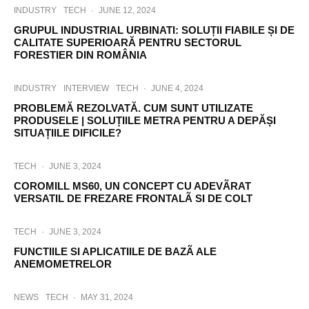
INDUSTRY
TECH
·
JUNE 12, 2024
GRUPUL INDUSTRIAL URBINATI: SOLUȚII FIABILE ȘI DE
CALITATE SUPERIOARĂ PENTRU SECTORUL
FORESTIER DIN ROMÂNIA
INDUSTRY
INTERVIEW
TECH
·
JUNE 4, 2024
PROBLEMĂ REZOLVATĂ. CUM SUNT UTILIZATE
PRODUSELE | SOLUȚIILE METRA PENTRU A DEPĂȘI
SITUAȚIILE DIFICILE?
TECH
·
JUNE 3, 2024
COROMILL MS60, UN CONCEPT CU ADEVÃRAT
VERSATIL DE FREZARE FRONTALÃ SI DE COLT
TECH
·
JUNE 3, 2024
FUNCTIILE SI APLICATIILE DE BAZÃ ALE
ANEMOMETRELOR
NEWS
TECH
·
MAY 31, 2024