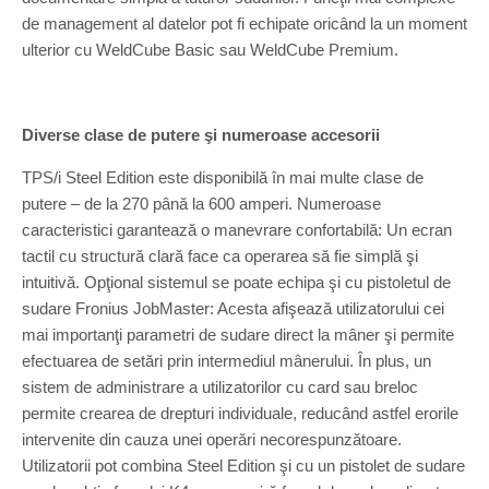
de management al datelor pot fi echipate oricând la un moment
ulterior cu WeldCube Basic sau WeldCube Premium.
Diverse clase de putere şi numeroase accesorii
TPS/i Steel Edition este disponibilă în mai multe clase de
putere – de la 270 până la 600 amperi. Numeroase
caracteristici garantează o manevrare confortabilă: Un ecran
tactil cu structură clară face ca operarea să fie simplă şi
intuitivă. Opţional sistemul se poate echipa şi cu pistoletul de
sudare Fronius JobMaster: Acesta afişează utilizatorului cei
mai importanţi parametri de sudare direct la mâner şi permite
efectuarea de setări prin intermediul mânerului. În plus, un
sistem de administrare a utilizatorilor cu card sau breloc
permite crearea de drepturi individuale, reducând astfel erorile
intervenite din cauza unei operări necorespunzătoare.
Utilizatorii pot combina Steel Edition şi cu un pistolet de sudare