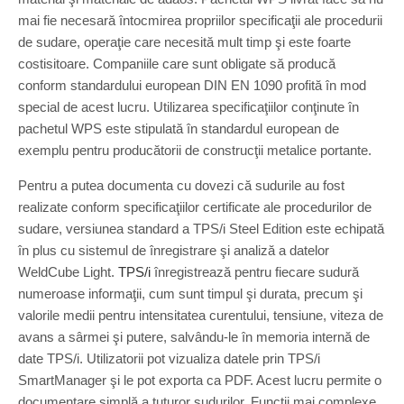
mai fie necesară întocmirea propriilor specificaţii ale procedurii
de sudare, operaţie care necesită mult timp şi este foarte
costisitoare. Companiile care sunt obligate să producă
conform standardului european DIN EN 1090 profită în mod
special de acest lucru. Utilizarea specificaţiilor conţinute în
pachetul WPS este stipulată în standardul european de
exemplu pentru producătorii de construcţii metalice portante.
Pentru a putea documenta cu dovezi că sudurile au fost
realizate conform specificaţiilor certificate ale procedurilor de
sudare, versiunea standard a TPS/i Steel Edition este echipată
în plus cu sistemul de înregistrare şi analiză a datelor
WeldCube Light.
TPS/i
înregistrează pentru fiecare sudură
numeroase informaţii, cum sunt timpul şi durata, precum şi
valorile medii pentru intensitatea curentului, tensiune, viteza de
avans a sârmei şi putere, salvându-le în memoria internă de
date TPS/i. Utilizatorii pot vizualiza datele prin TPS/i
SmartManager şi le pot exporta ca PDF. Acest lucru permite o
documentare simplă a tuturor sudurilor. Funcţii mai complexe