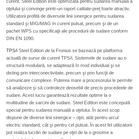
curent. Steel Edition este optimizată pentru sudarea manuală a
oţelului şi convinge printr-un raport calitate-preţ foarte atractiv.
Utilizatorii profită de diversele linii sinergice pentru sudarea
standard şi MIG/MAG în curent pulsat, precum şi de un
pachet WPS cu specificaţii ale procedurii de sudare conform
DIN EN 1090.
TPS/i
Steel Edition de la Fronius se bazează pe platforma
actuală de surse de curent TPS/i. Sistemele de sudare au o
structură modulară, se adaptează în mod individual şi se
disting prin interconectivitate, precum şi prin funcţii de
comunicare complexe. Puterea mare a procesorului le permite
să analizeze şi să controleze deosebit de precis procedeele de
sudare. Acest lucru garantează rezultate optime la o
multitudine de sarcini de sudare. Steel Edition este concepută
special pentru sudarea manuală a oţelului. În acest scop
dispune de diverse linii sinergice – oţel, atât pentru arcul
electric standard, cât şi pentru cel pulsat. În acest fel utilizatorii
pot realiza lucrări de sudare pe oţel de la o grosime a