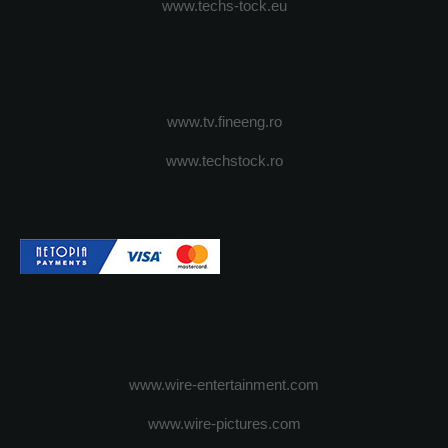
www.techs-tock.eu
www.tv.fineeng.ro
www.techstock.ro
www.wire-entertainment.com
www.wire-pictures.com