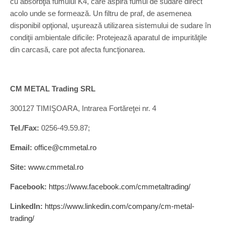
cu absorbţia fumului K4, care aspiră fumul de sudare direct
acolo unde se formează. Un filtru de praf, de asemenea
disponibil opţional, uşurează utilizarea sistemului de sudare în
condiţii ambientale dificile: Protejează aparatul de impurităţile
din carcasă, care pot afecta funcţionarea.
CM METAL Trading SRL
300127 TIMIŞOARA, Intrarea Fortăreţei nr. 4
Tel./Fax:
0256-49.59.87;
Email:
office@cmmetal.ro
Site:
www.cmmetal.ro
Facebook:
https://www.facebook.com/cmmetaltrading/
LinkedIn:
https://www.linkedin.com/company/cm-metal-
trading/