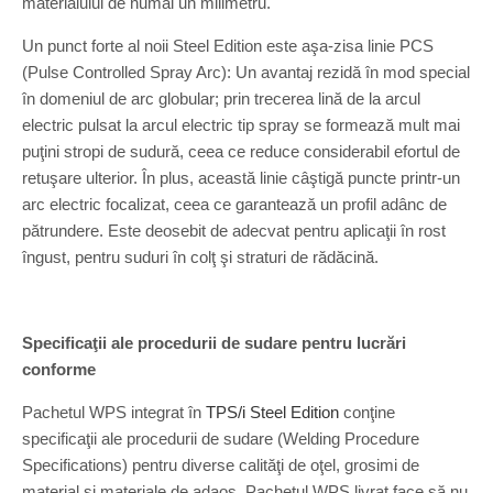
materialului de numai un milimetru.
Un punct forte al noii Steel Edition este aşa-zisa linie PCS
(Pulse Controlled Spray Arc): Un avantaj rezidă în mod special
în domeniul de arc globular; prin trecerea lină de la arcul
electric pulsat la arcul electric tip spray se formează mult mai
puţini stropi de sudură, ceea ce reduce considerabil efortul de
retuşare ulterior. În plus, această linie câştigă puncte printr-un
arc electric focalizat, ceea ce garantează un profil adânc de
pătrundere. Este deosebit de adecvat pentru aplicaţii în rost
îngust, pentru suduri în colţ şi straturi de rădăcină.
Specificaţii ale procedurii de sudare pentru lucrări
conforme
Pachetul WPS integrat în
TPS/i Steel Edition
conţine
specificaţii ale procedurii de sudare (Welding Procedure
Specifications) pentru diverse calităţi de oţel, grosimi de
material şi materiale de adaos. Pachetul WPS livrat face să nu