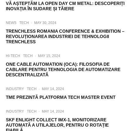
VĂ AȘTEPTĂM LA OPEN DAY CM METAL: DESCOPERIȚI
INOVAȚIA ÎN SUDARE ȘI TĂIERE
NEWS
TECH
·
MAY 30, 2024
TRENCHLESS ROMANIA CONFERENCE & EXHIBITION –
REVOLUȚIONAREA INDUSTRIEI DE TEHNOLOGII
TRENCHLESS
HI-TECH
TECH
·
MAY 15, 2024
ONE CABLE AUTOMATION (OCA): FILOSOFIA DE
CABLARE PENTRU TEHNOLOGIA DE AUTOMATIZARE
DESCENTRALIZATĂ
INDUSTRY
TECH
·
MAY 14, 2024
TME PREZINTĂ PLATFORMA TECH MASTER EVENT
INDUSTRY
TECH
·
MAY 14, 2024
SKF ENLIGHT COLLECT IMX-1, MONITORIZARE
AUTOMATĂ A UTILAJELOR, PENTRU O ROTAȚIE
FIABILĂ