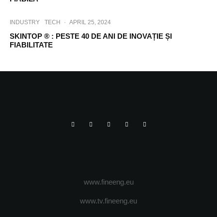
INDUSTRY
TECH
·
APRIL 25, 2024
SKINTOP ® : PESTE 40 DE ANI DE INOVAȚIE ȘI
FIABILITATE
www.fineeng.eu
www.tv.fineeng.eu