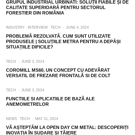
GRUPUL INDUSTRIAL URBINATI: SOLUȚII FIABILE ȘI DE
CALITATE SUPERIOARĂ PENTRU SECTORUL
FORESTIER DIN ROMÂNIA
INDUSTRY
INTERVIEW
TECH
·
JUNE 4, 2024
PROBLEMĂ REZOLVATĂ. CUM SUNT UTILIZATE
PRODUSELE | SOLUȚIILE METRA PENTRU A DEPĂȘI
SITUAȚIILE DIFICILE?
TECH
·
JUNE 3, 2024
COROMILL MS60, UN CONCEPT CU ADEVÃRAT
VERSATIL DE FREZARE FRONTALÃ SI DE COLT
TECH
·
JUNE 3, 2024
FUNCTIILE SI APLICATIILE DE BAZÃ ALE
ANEMOMETRELOR
NEWS
TECH
·
MAY 31, 2024
VĂ AȘTEPTĂM LA OPEN DAY CM METAL: DESCOPERIȚI
INOVAȚIA ÎN SUDARE ȘI TĂIERE