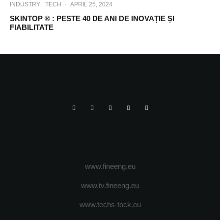
INDUSTRY
TECH
·
APRIL 25, 2024
SKINTOP ® : PESTE 40 DE ANI DE INOVAȚIE ȘI
FIABILITATE
www.fineeng.eu
www.tv.fineeng.eu
www.techs-tock.eu