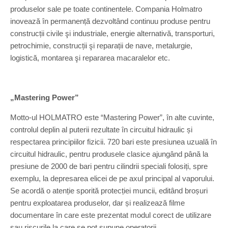
produselor sale pe toate continentele. Compania Holmatro
inovează în permanență dezvoltând continuu produse pentru
construcții civile şi industriale, energie alternativă, transporturi,
petrochimie, construcții şi reparații de nave, metalurgie,
logistică, montarea şi repararea macaralelor etc.
„Mastering Power”
Motto-ul HOLMATRO este “Mastering Power”, în alte cuvinte,
controlul deplin al puterii rezultate în circuitul hidraulic și
respectarea principiilor fizicii. 720 bari este presiunea uzuală în
circuitul hidraulic, pentru produsele clasice ajungând până la
presiune de 2000 de bari pentru cilindrii speciali folosiți, spre
exemplu, la depresarea elicei de pe axul principal al vaporului.
Se acordă o atenție sporită protecției muncii, editând broșuri
pentru exploatarea produselor, dar și realizează filme
documentare în care este prezentat modul corect de utilizare
sau riscurile la care se pot supune operatorii.