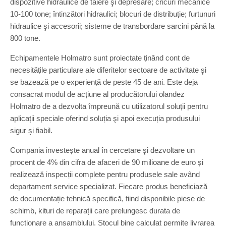
dispozitive hidraulice de tăiere şi depresare; cricuri mecanice
10-100 tone; întinzători hidraulici; blocuri de distribuție; furtunuri
hidraulice şi accesorii; sisteme de transbordare sarcini până la
800 tone.
Echipamentele Holmatro sunt proiectate ținând cont de
necesitățile particulare ale diferitelor sectoare de activitate şi
se bazează pe o experiență de peste 45 de ani. Este deja
consacrat modul de acțiune al producătorului olandez
Holmatro de a dezvolta împreună cu utilizatorul soluții pentru
aplicații speciale oferind soluția şi apoi execuția produsului
sigur şi fiabil.
Compania investește anual în cercetare şi dezvoltare un
procent de 4% din cifra de afaceri de 90 milioane de euro și
realizează inspecții complete pentru produsele sale având
departament service specializat. Fiecare produs beneficiază
de documentație tehnică specifică, fiind disponibile piese de
schimb, kituri de reparații care prelungesc durata de
funcționare a ansamblului. Stocul bine calculat permite livrarea