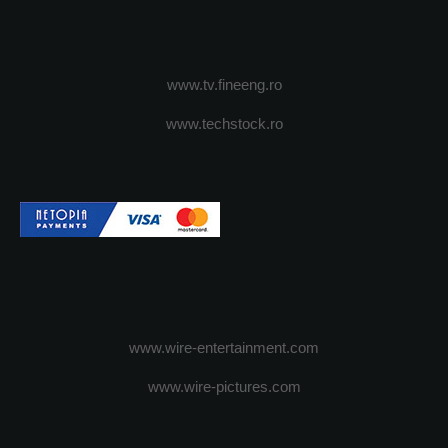
www.tv.fineeng.ro
www.techstock.ro
www.wire-entertainment.com
www.wire-pictures.com