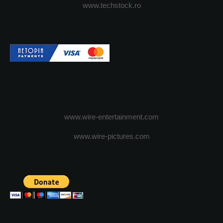
www.techstock.ro
www.wire-entertainment.com
www.wire-pictures.com