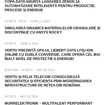
COPA-DATA ANUNȚĂ LANSAREA ZENON 14:
AUTOMATIZARE INTELIGENTĂ PENTRU PRODUCȚIE,
PROCESE ȘI ENERGIE
HI-TECH
TECH
·
JUNE 12, 2024
SIMULAREA DINAMICII MATERIALELOR GRANULARE ȘI
DISCONTINUE CU ANSYS ROCKY
HI-TECH
·
JUNE 3, 2024
VERTIV PREZINTÃ UPS-UL LIEBERT GXT5 LITIU-ION
ONLINE CU DUBLÃ CONVERSIE, CARE OFERÃ CEL MAI
ÎNALT NIVEL DE PROTECTIE A ENERGIEI
ELECTRIC
HI-TECH
·
MAY 30, 2024
VERTIV ȘI FELIX TELECOM CONSOLIDEAZĂ
SECURITATEA ȘI EFICIENȚA PRIN MODERNIZAREA
INFRASTRUCTURII DE REȚEA DIN ROMÂNIA
HI-TECH
·
MAY 28, 2024
MURRELEKTRONIK – MULTITALENT PERFORMANT