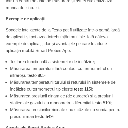
într-un centru de date de măsurare și astfel eficientizează
munca de zi cu zi.
Exemple de aplicații
Sondele inteligente de la Testo pot fi utilizate într-o gamă largă
de aplicații și pot avea întrebuințări multiple. Iată câteva
exemple de aplicații, dar și avantajele pe care le aduce
aplicația mobilă Smart Probes App:
Testarea funcțională a sistemelor de încălzire;
Măsurarea temperaturii fără contact cu termometrul cu
infraroșu
testo 805i
;
Măsurarea temperaturii turului și returului în sistemele de
încălzire cu termometrul tip clește
testo 115i
;
Măsurarea presiunii dinamice (de curgere) și a presiunii
statice ale gazului cu manometrul diferențial
testo 510i
;
Măsurarea presiunilor ridicate sau scăzute cu sonda pentru
presiuni mari
testo 549i
.
Avantajele Smart Probes App: