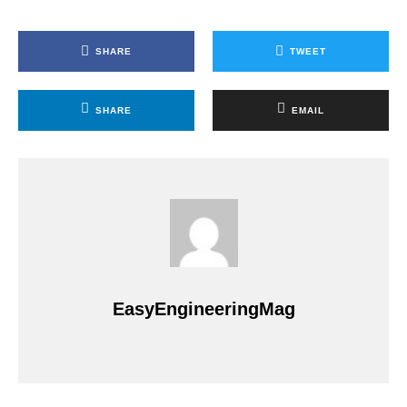
SHARE
TWEET
SHARE
EMAIL
EasyEngineeringMag