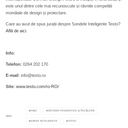
este unul dintre cele mai recunoscute și râvnite competiții
mondiale de design și proiectare.
Care au avut de spus jurații despre Sondele Inteligente Testo?
Află de aici.
Info:
Telefon:
0264 202 170
E-mail:
info@testo.ro
Site:
www.testo.com/ro-RO/
HVAC
SISTEME FRIGORIFICE ȘI ÎNCĂLZIRE
TAGS
SONDE INTELIGENTE
TESTO