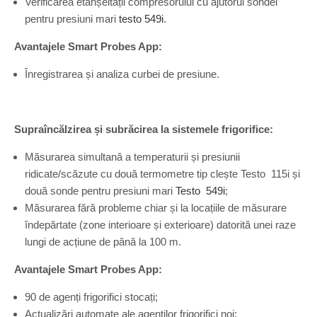
Verificarea etanșeității compresorului cu ajutorul sondei
pentru presiuni mari
testo 549i
.
Avantajele Smart Probes App:
Înregistrarea și analiza curbei de presiune.
Supraîncălzirea și subrăcirea la sistemele frigorifice:
Măsurarea simultană a temperaturii și presiunii
ridicate/scăzute cu două termometre tip clește Testo 115i și
două sonde pentru presiuni mari
Testo 549i
;
Măsurarea fără probleme chiar și la locațiile de măsurare
îndepărtate (zone interioare și exterioare) datorită unei raze
lungi de acțiune de până la 100 m.
Avantajele Smart Probes App:
90 de agenți frigorifici stocați;
Actualizări automate ale agenților frigorifici noi;