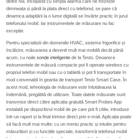
dintre noi. Începând cu simpla alarmă care ne trezește
dimineața și până la plata direct cu telefonul, se pare că
dinamica adaptării la o lume digitală se învârte practic în jurul
telefonului mobil. Iar instrumentele de măsurare nu fac
excepție.
Pentru specialiștii din domeniile HVAC, sisteme frigorifice și
încălzire, măsurarea a devenit mult mai mobilă decât până
acum, cu noile
sonde inteligente
de la Testo. Deoarece
instrumentele de măsură compacte pot fi operate wireless cu
propriul telefon mobil sau cu o tabletă și pot fi transportate în
mod convenabil în geanta de transport Testo Smart Case. În
acest mod, tehnologia de măsurare este întotdeauna la
îndemână, pregătită de utilizare. Toate datele măsurate sunt
transmise direct către aplicația gratuită Smart Probes App
instalată pe dispozitivul mobil de pe care pot fi citite, introduse
într-un raport și la final trimise direct prin e-mail. Aplicația poate
să facă mult mai multe: cu un meniu practic și intuitiv pentru
măsurători și cu funcțiile speciale, transformă telefonul mobil