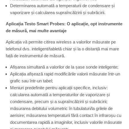
Determinarea automată a temperaturii de condensare și
vaporizare și calcularea supraîncălzirii și subrăcirii.
Aplicația Testo Smart Probes: O aplicație, opt instrumente
de măsură, mai multe avantaje
Aplicația vă permite citirea wireless a valorilor măsurate pe
telefonul dvs. inteligent/tabletă chiar și la o distanță mai mare
față de instrumentul de măsură.
Afișarea simultană a valorilor de la șase sonde inteligente;
Aplicația afișează rapid modificările valorii măsurate într-un
grafic sau într-un tabel;
Meniuri predefinite pentru aplicații specifice, inclusiv:
calcularea automată a temperaturilor de vaporizare și
condensare, precum și a supraîncălzirii și subrăcirii;
măsurarea debitului volumetric în tubulaturi/la grilele de
aerisire; măsurarea temperaturii fără contact în infraroșu cu
documentarea rapidă a imaginilor, inclusiv valorile măsurate