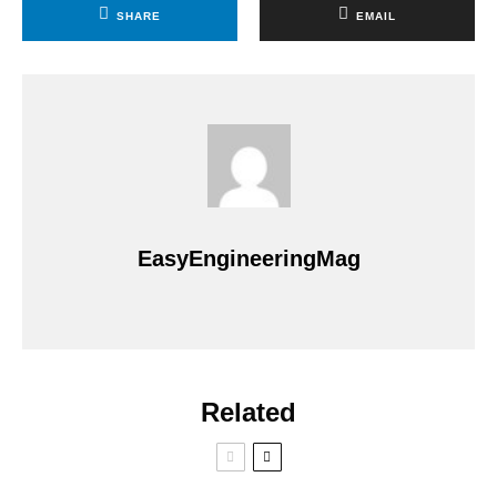
SHARE
EMAIL
EasyEngineeringMag
Related