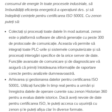
consumul de energie în toate procesele industriale, să
îmbunătățiți eficiența energetică a operațiunii dvs. și să
îndepliniți cerințele pentru certificarea ISO 50001. Cu zenon
puteți să:
Colectați și procesați toate datele în mod automat. zenon
este o platformă software de ultimă generație cu peste 300
de protocoale de comunicație. Aceasta vă permite să
integrați toate PLC-urile și sistemele computerizate și să
procesați interogări specifice de la orice server de date.
Funcțiile avansate de comunicare și de diagnosticare vă
asigură că primiți întotdeauna informațiile de raportare
corecte pentru analizele dumneavoastră.
Arhivarea și gestionarea datelor pentru certificarea ISO
50001. Utilizați funcțiile în timp real pentru a urmări și
înregistra datele de operare curente sau zenon Historian 360
pentru a evalua datele istorice. Dacă aveți nevoie de date
pentru certificarea ISO, le puteți accesa cu ușurință cu
zenon și le puteți afișa clar în diverse formate.