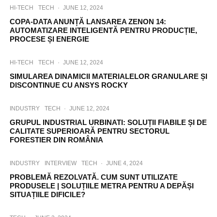
HI-TECH
TECH
·
JUNE 12, 2024
COPA-DATA ANUNȚĂ LANSAREA ZENON 14:
AUTOMATIZARE INTELIGENTĂ PENTRU PRODUCȚIE,
PROCESE ȘI ENERGIE
HI-TECH
TECH
·
JUNE 12, 2024
SIMULAREA DINAMICII MATERIALELOR GRANULARE ȘI
DISCONTINUE CU ANSYS ROCKY
INDUSTRY
TECH
·
JUNE 12, 2024
GRUPUL INDUSTRIAL URBINATI: SOLUȚII FIABILE ȘI DE
CALITATE SUPERIOARĂ PENTRU SECTORUL
FORESTIER DIN ROMÂNIA
INDUSTRY
INTERVIEW
TECH
·
JUNE 4, 2024
PROBLEMĂ REZOLVATĂ. CUM SUNT UTILIZATE
PRODUSELE | SOLUȚIILE METRA PENTRU A DEPĂȘI
SITUAȚIILE DIFICILE?