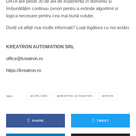
DATA are peste 30 de ani de experiență în domeniu și
îmbunătățim continuu zenon pentru a extinde algoritmii și
logica necesare pentru cea mai bună soluție.
Doriți să aflați mai multe informații? Luați legătura cu noi astăzi.
KREATRON AUTOMATION SRL
office@kreatron.ro
https://kreatron.ro
COPA-DATA
KREATRON AUTOMATION
ZENON
TAGS
SHARE
TWEET