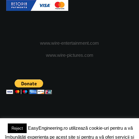
www.wire-entertainment.com
www.wire-pictures.com
EasyEngineering.ro utilizează cookie-uri pentru a vă
Reject
(c) 2024 - FineEngineeringMagazine. All rights reserved.
îmbunătăți experiența pe acest site și pentru a vă oferi servicii și