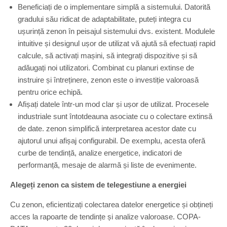
Beneficiați de o implementare simplă a sistemului. Datorită
gradului său ridicat de adaptabilitate, puteți integra cu
ușurință zenon în peisajul sistemului dvs. existent. Modulele
intuitive și designul ușor de utilizat vă ajută să efectuați rapid
calcule, să activați mașini, să integrați dispozitive și să
adăugați noi utilizatori. Combinat cu planuri extinse de
instruire și întreținere, zenon este o investiție valoroasă
pentru orice echipă.
Afișați datele într-un mod clar și ușor de utilizat. Procesele
industriale sunt întotdeauna asociate cu o colectare extinsă
de date. zenon simplifică interpretarea acestor date cu
ajutorul unui afișaj configurabil. De exemplu, acesta oferă
curbe de tendință, analize energetice, indicatori de
performanță, mesaje de alarmă și liste de evenimente.
Alegeți zenon ca sistem de telegestiune a energiei
Cu zenon, eficientizați colectarea datelor energetice și obțineți
acces la rapoarte de tendințe și analize valoroase. COPA-