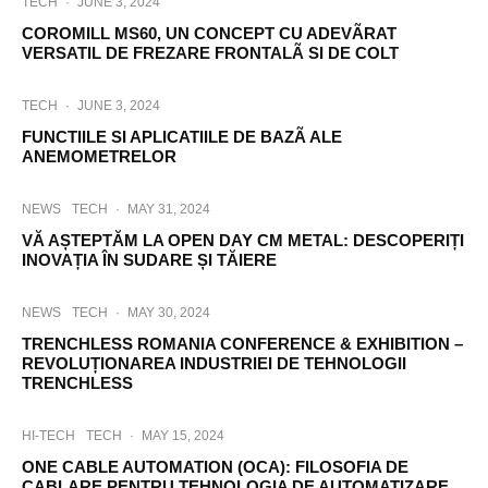
TECH
·
JUNE 3, 2024
COROMILL MS60, UN CONCEPT CU ADEVÃRAT
VERSATIL DE FREZARE FRONTALÃ SI DE COLT
TECH
·
JUNE 3, 2024
FUNCTIILE SI APLICATIILE DE BAZÃ ALE
ANEMOMETRELOR
NEWS
TECH
·
MAY 31, 2024
VĂ AȘTEPTĂM LA OPEN DAY CM METAL: DESCOPERIȚI
INOVAȚIA ÎN SUDARE ȘI TĂIERE
NEWS
TECH
·
MAY 30, 2024
TRENCHLESS ROMANIA CONFERENCE & EXHIBITION –
REVOLUȚIONAREA INDUSTRIEI DE TEHNOLOGII
TRENCHLESS
HI-TECH
TECH
·
MAY 15, 2024
ONE CABLE AUTOMATION (OCA): FILOSOFIA DE
CABLARE PENTRU TEHNOLOGIA DE AUTOMATIZARE