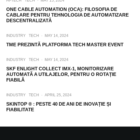
HI-TECH
TECH
·
MAY 15, 2024
ONE CABLE AUTOMATION (OCA): FILOSOFIA DE
CABLARE PENTRU TEHNOLOGIA DE AUTOMATIZARE
DESCENTRALIZATĂ
INDUSTRY
TECH
·
MAY 14, 2024
TME PREZINTĂ PLATFORMA TECH MASTER EVENT
INDUSTRY
TECH
·
MAY 14, 2024
SKF ENLIGHT COLLECT IMX-1, MONITORIZARE
AUTOMATĂ A UTILAJELOR, PENTRU O ROTAȚIE
FIABILĂ
INDUSTRY
TECH
·
APRIL 25, 2024
SKINTOP ® : PESTE 40 DE ANI DE INOVAȚIE ȘI
FIABILITATE