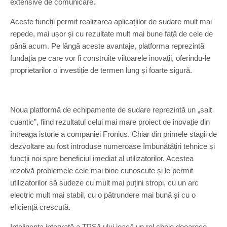
extensive de comunicare.
Aceste funcții permit realizarea aplicațiilor de sudare mult mai
repede, mai ușor și cu rezultate mult mai bune față de cele de
până acum. Pe lângă aceste avantaje, platforma reprezintă
fundația pe care vor fi construite viitoarele inovații, oferindu-le
proprietarilor o investiție de termen lung și foarte sigură.
Noua platformă de echipamente de sudare reprezintă un „salt
cuantic”, fiind rezultatul celui mai mare proiect de inovație din
întreaga istorie a companiei Fronius. Chiar din primele stagii de
dezvoltare au fost introduse numeroase îmbunătățiri tehnice și
funcții noi spre beneficiul imediat al utilizatorilor. Acestea
rezolvă problemele cele mai bine cunoscute și le permit
utilizatorilor să sudeze cu mult mai puțini stropi, cu un arc
electric mult mai stabil, cu o pătrundere mai bună și cu o
eficiență crescută.
Inteligența integrată a TPS/i-ului joacă un rol cheie deoarece