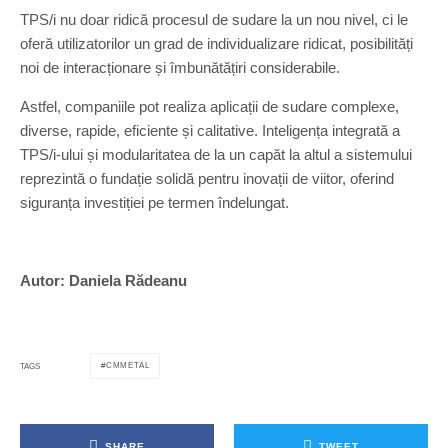
TPS/i nu doar ridică procesul de sudare la un nou nivel, ci le
oferă utilizatorilor un grad de individualizare ridicat, posibilități
noi de interacționare și îmbunătățiri considerabile.
Astfel, companiile pot realiza aplicații de sudare complexe,
diverse, rapide, eficiente și calitative. Inteligența integrată a
TPS/i-ului și modularitatea de la un capăt la altul a sistemului
reprezintă o fundație solidă pentru inovații de viitor, oferind
siguranța investiției pe termen îndelungat.
Autor: Daniela Rădeanu
CMMETAL
TAGS
SHARE
TWEET