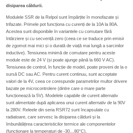
disiparea căldurii.
Modulele SSR de la Relpol sunt împărțite în monofazate și
trifazate. Primele pot funcționa cu curenți de la 10A la 80A.
Acestea sunt disponibile în variantele cu comutare fără
întârziere și cu secvență zero (ceea ce se traduce prin emisii
de zgomot mai mici și o durată de viață mai lungă a sarcinilor
inductive). Tensiunea minimă de comutare pentru aceste
module este de 24 V (și poate ajunge până la 660 V AC).
Tensiunea de control, în funcție de model, poate proveni de la o
sursă DC sau AC. Pentru curent continuu, sunt acceptate
valori de la 4V, ceea ce corespunde parametrilor multor drivere
bazate pe microcontrolere (dintre care o mare parte
funcționează la 5V). Modelele capabile de curent alternativ
sunt alimentate după aplicarea unui curent alternativ de la 90V
la 280V. Releele din seria RSR72 sunt încapsulate cu
radiatoare, care servesc la disiparea căldurii și la
îmbunătățirea caracteristicilor termice ale componentelor
(funcționare la temperaturi de -30…80°C).