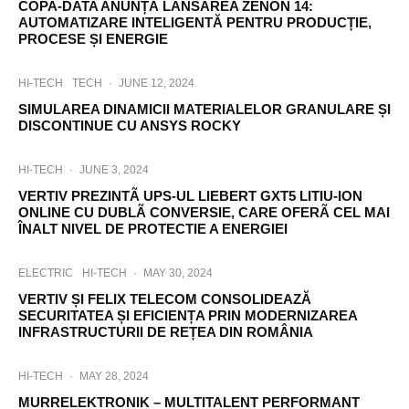
COPA-DATA ANUNȚĂ LANSAREA ZENON 14:
AUTOMATIZARE INTELIGENTĂ PENTRU PRODUCȚIE,
PROCESE ȘI ENERGIE
HI-TECH
TECH
·
JUNE 12, 2024
SIMULAREA DINAMICII MATERIALELOR GRANULARE ȘI
DISCONTINUE CU ANSYS ROCKY
HI-TECH
·
JUNE 3, 2024
VERTIV PREZINTÃ UPS-UL LIEBERT GXT5 LITIU-ION
ONLINE CU DUBLÃ CONVERSIE, CARE OFERÃ CEL MAI
ÎNALT NIVEL DE PROTECTIE A ENERGIEI
ELECTRIC
HI-TECH
·
MAY 30, 2024
VERTIV ȘI FELIX TELECOM CONSOLIDEAZĂ
SECURITATEA ȘI EFICIENȚA PRIN MODERNIZAREA
INFRASTRUCTURII DE REȚEA DIN ROMÂNIA
HI-TECH
·
MAY 28, 2024
MURRELEKTRONIK – MULTITALENT PERFORMANT