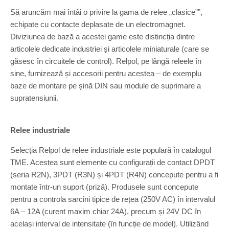
Să aruncăm mai întâi o privire la gama de relee „clasice””,
echipate cu contacte deplasate de un electromagnet.
Diviziunea de bază a acestei game este distincția dintre
articolele dedicate industriei și articolele miniaturale (care se
găsesc în circuitele de control). Relpol, pe lângă releele în
sine, furnizează și accesorii pentru acestea – de exemplu
baze de montare pe șină DIN sau module de suprimare a
supratensiunii.
Relee industriale
Selecția Relpol de relee industriale este populară în catalogul
TME. Acestea sunt elemente cu configurații de contact DPDT
(seria R2N), 3PDT (R3N) și 4PDT (R4N) concepute pentru a fi
montate într-un suport (priză). Produsele sunt concepute
pentru a controla sarcini tipice de rețea (250V AC) în intervalul
6A – 12A (curent maxim chiar 24A), precum și 24V DC în
același interval de intensitate (în funcție de model). Utilizând