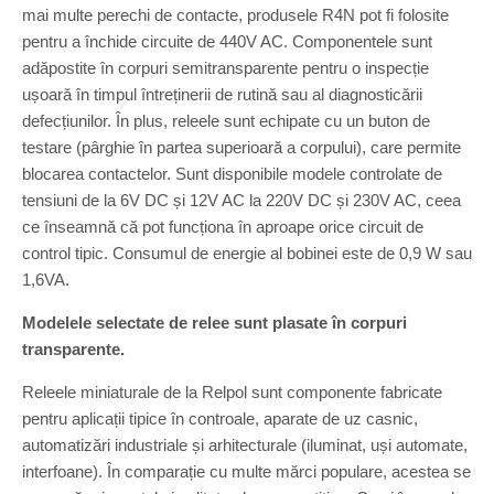
mai multe perechi de contacte, produsele R4N pot fi folosite
pentru a închide circuite de 440V AC. Componentele sunt
adăpostite în corpuri semitransparente pentru o inspecție
ușoară în timpul întreținerii de rutină sau al diagnosticării
defecțiunilor. În plus, releele sunt echipate cu un buton de
testare (pârghie în partea superioară a corpului), care permite
blocarea contactelor. Sunt disponibile modele controlate de
tensiuni de la 6V DC și 12V AC la 220V DC și 230V AC, ceea
ce înseamnă că pot funcționa în aproape orice circuit de
control tipic. Consumul de energie al bobinei este de 0,9 W sau
1,6VA.
Modelele selectate de relee sunt plasate în corpuri
transparente.
Releele miniaturale de la Relpol sunt componente fabricate
pentru aplicații tipice în controale, aparate de uz casnic,
automatizări industriale și arhitecturale (iluminat, uși automate,
interfoane). În comparație cu multe mărci populare, acestea se