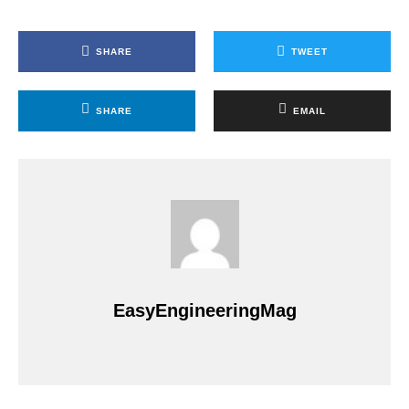
SHARE
TWEET
SHARE
EMAIL
EasyEngineeringMag