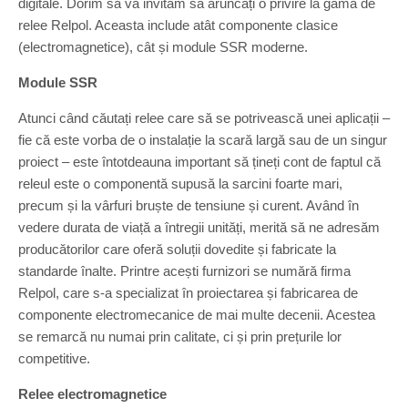
digitale. Dorim să vă invităm să aruncați o privire la gama de
relee Relpol. Aceasta include atât componente clasice
(electromagnetice), cât și module SSR moderne.
Module SSR
Atunci când căutați relee care să se potrivească unei aplicații –
fie că este vorba de o instalație la scară largă sau de un singur
proiect – este întotdeauna important să țineți cont de faptul că
releul este o componentă supusă la sarcini foarte mari,
precum și la vârfuri bruște de tensiune și curent. Având în
vedere durata de viață a întregii unități, merită să ne adresăm
producătorilor care oferă soluții dovedite și fabricate la
standarde înalte. Printre acești furnizori se numără firma
Relpol, care s-a specializat în proiectarea și fabricarea de
componente electromecanice de mai multe decenii. Acestea
se remarcă nu numai prin calitate, ci și prin prețurile lor
competitive.
Relee electromagnetice