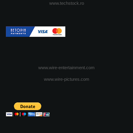
www.techstock.ro
www.wire-entertainment.com
www.wire-pictures.com