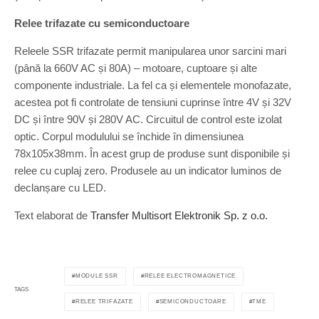
Relee trifazate cu semiconductoare
Releele SSR trifazate permit manipularea unor sarcini mari
(până la 660V AC și 80A) – motoare, cuptoare și alte
componente industriale. La fel ca și elementele monofazate,
acestea pot fi controlate de tensiuni cuprinse între 4V și 32V
DC și între 90V și 280V AC. Circuitul de control este izolat
optic. Corpul modulului se închide în dimensiunea
78x105x38mm. În acest grup de produse sunt disponibile și
relee cu cuplaj zero. Produsele au un indicator luminos de
declanșare cu LED.
Text elaborat de
Transfer Multisort Elektronik Sp. z o.o.
MODULE SSR
RELEE ELECTROMAGNETICE
TAGS
RELEE TRIFAZATE
SEMICONDUCTOARE
TME