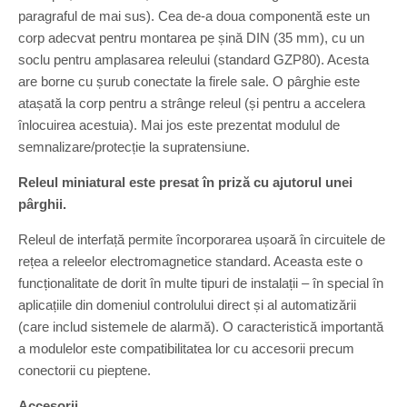
paragraful de mai sus). Cea de-a doua componentă este un
corp adecvat pentru montarea pe șină DIN (35 mm), cu un
soclu pentru amplasarea releului (standard GZP80). Acesta
are borne cu șurub conectate la firele sale. O pârghie este
atașată la corp pentru a strânge releul (și pentru a accelera
înlocuirea acestuia). Mai jos este prezentat modulul de
semnalizare/protecție la supratensiune.
Releul miniatural este presat în priză cu ajutorul unei
pârghii.
Releul de interfață permite încorporarea ușoară în circuitele de
rețea a releelor electromagnetice standard. Aceasta este o
funcționalitate de dorit în multe tipuri de instalații – în special în
aplicațiile din domeniul controlului direct și al automatizării
(care includ sistemele de alarmă). O caracteristică importantă
a modulelor este compatibilitatea lor cu accesorii precum
conectorii cu pieptene.
Accesorii