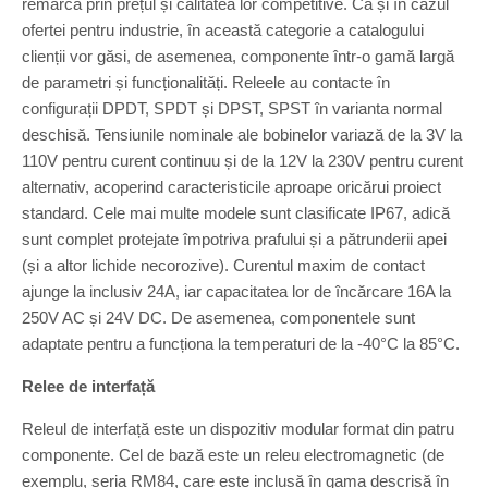
remarcă prin prețul și calitatea lor competitive. Ca și în cazul
ofertei pentru industrie, în această categorie a catalogului
clienții vor găsi, de asemenea, componente într-o gamă largă
de parametri și funcționalități. Releele au contacte în
configurații DPDT, SPDT și DPST, SPST în varianta normal
deschisă. Tensiunile nominale ale bobinelor variază de la 3V la
110V pentru curent continuu și de la 12V la 230V pentru curent
alternativ, acoperind caracteristicile aproape oricărui proiect
standard. Cele mai multe modele sunt clasificate IP67, adică
sunt complet protejate împotriva prafului și a pătrunderii apei
(și a altor lichide necorozive). Curentul maxim de contact
ajunge la inclusiv 24A, iar capacitatea lor de încărcare 16A la
250V AC și 24V DC. De asemenea, componentele sunt
adaptate pentru a funcționa la temperaturi de la -40°C la 85°C.
Relee de interfață
Releul de interfață este un dispozitiv modular format din patru
componente. Cel de bază este un releu electromagnetic (de
exemplu, seria RM84, care este inclusă în gama descrisă în