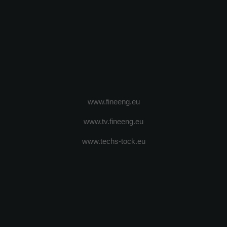
www.fineeng.eu
www.tv.fineeng.eu
www.techs-tock.eu