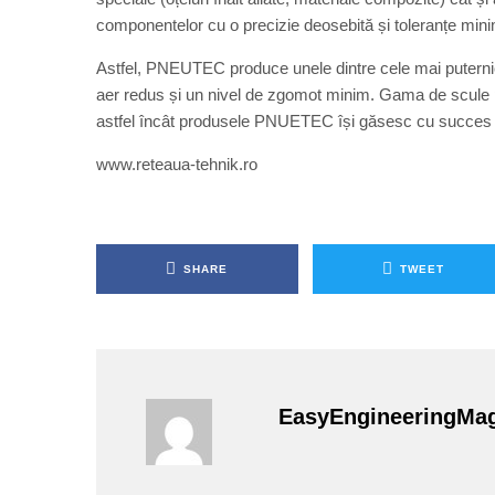
componentelor cu o precizie deosebită și toleranțe min
Astfel, PNEUTEC produce unele dintre cele mai puterni
aer redus și un nivel de zgomot minim. Gama de scule p
astfel încât produsele PNUETEC își găsesc cu succes loc 
www.reteaua-tehnik.ro
SHARE
TWEET
EasyEngineeringMa