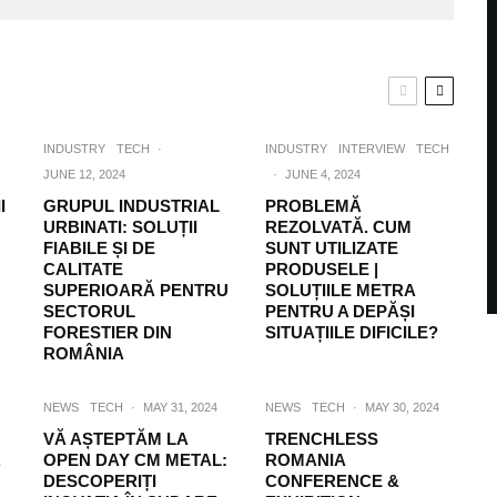
INDUSTRY
TECH
·
INDUSTRY
INTERVIEW
TECH
JUNE 12, 2024
·
JUNE 4, 2024
I
GRUPUL INDUSTRIAL
PROBLEMĂ
URBINATI: SOLUȚII
REZOLVATĂ. CUM
FIABILE ȘI DE
SUNT UTILIZATE
CALITATE
PRODUSELE |
SUPERIOARĂ PENTRU
SOLUȚIILE METRA
SECTORUL
PENTRU A DEPĂȘI
FORESTIER DIN
SITUAȚIILE DIFICILE?
ROMÂNIA
NEWS
TECH
·
MAY 31, 2024
NEWS
TECH
·
MAY 30, 2024
VĂ AȘTEPTĂM LA
TRENCHLESS
Ã
OPEN DAY CM METAL:
ROMANIA
DESCOPERIȚI
CONFERENCE &