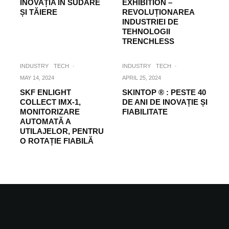
INOVAȚIA ÎN SUDARE
EXHIBITION –
ȘI TĂIERE
REVOLUȚIONAREA
INDUSTRIEI DE
TEHNOLOGII
TRENCHLESS
INDUSTRY
TECH
·
INDUSTRY
TECH
·
MAY 14, 2024
APRIL 25, 2024
SKF ENLIGHT
SKINTOP ® : PESTE 40
COLLECT IMX-1,
DE ANI DE INOVAȚIE ȘI
MONITORIZARE
FIABILITATE
AUTOMATĂ A
UTILAJELOR, PENTRU
O ROTAȚIE FIABILĂ