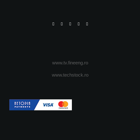
www.tv.fineeng.ro
www.techstock.ro