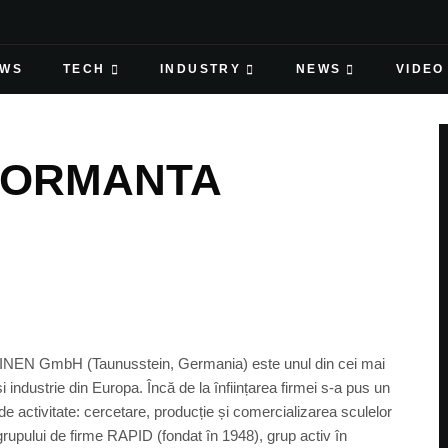
EWS
TECH
INDUSTRY
NEWS
VIDEO
FORMANTA
H (Taunusstein, Germania) este unul din cei mai
i industrie din Europa. Încă de la înființarea firmei s-a pus un
 de activitate: cercetare, producție și comercializarea sculelor
pului de firme RAPID (fondat în 1948), grup activ în