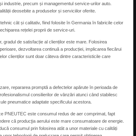
și industrie, precum și managementul service-urilor auto.
ții deosebite a produselor și serviciilor oferite.
hnic cât și calitativ, fiind folosite în Germania în fabricile celor
chiparea rețelei proprii de service-uri.
r, gradul de satisfacție al clienților este mare. Folosirea
uperioare, dezvoltarea continuă a producției, implicarea fiecărui
elor clienților sunt doar câteva dintre caracteristicile care
ânzare, repararea promptă a defectelor apărute în perioada de
 profesionalismul consilierilor de vânzări atunci când stabilesc
 scule pneumatice adaptate specificului acestora.
matice PNEUTEC este consumul redus de aer comprimat, fapt
vedere că producţia aerului este mare consumatoare de energie.
ucă consumul prin folosirea atât a unor materiale cu calități
i a unor tehnologii de prelucrare care permit obținerea