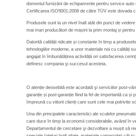
domeniul furnizării de echipamente pentru service auto 
Certificarea ISO9001:2008 de către TÜV este dovada calită
Produsele sunt la un nivel înalt atât din punct de vedere te
mai mari producători de mașini la prim montaj și pentru e
Datorită calității ridicate și constante în timp a produselo
tehnologiilor moderne, a unor materiale noi cu calități s
angajat în îmbunătățirea activității ori satisfacerea cerinț
definesc compania şi succesul acesteia.
O atenție deosebită este acordată şi serviciilor post-v
garanție și post-garanție fiind la fel de importantă ca și
împreună cu viitorii clienți care sunt cele mai potrivite
Una din principalele caracteristici ale sculelor pneu
care duce în timp la economii considerabile, având în 
Departamentul de cercetare şi dezvoltare a reușit să red
speciale (oțeluri înalt aliate, materiale compozite) cât ș