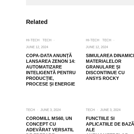
Related
HI-TECH
TECH
·
HI-TECH
TECH
·
JUNE 12, 2024
JUNE 12, 2024
COPA-DATA ANUNȚĂ
SIMULAREA DINAMICI
LANSAREA ZENON 14:
MATERIALELOR
AUTOMATIZARE
GRANULARE ȘI
INTELIGENTĂ PENTRU
DISCONTINUE CU
PRODUCȚIE,
ANSYS ROCKY
PROCESE ȘI ENERGIE
TECH
·
JUNE 3, 2024
TECH
·
JUNE 3, 2024
COROMILL MS60, UN
FUNCTIILE SI
CONCEPT CU
APLICATIILE DE BAZ
ADEVÃRAT VERSATIL
ALE