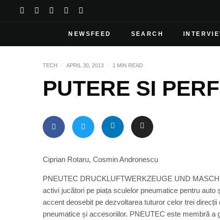
NEWSFEED
SEARCH
INTERVI
TECH
·
APRIL 30, 2013
·
1 MIN READ
PUTERE SI PER
Ciprian Rotaru, Cosmin Andronescu
PNEUTEC DRUCKLUFTWERKZEUGE UND MASCHINEN Gmb
activi jucători pe piața sculelor pneumatice pentru auto ș
accent deosebit pe dezvoltarea tuturor celor trei direcții
pneumatice și accesoriilor. PNEUTEC este membră a gru