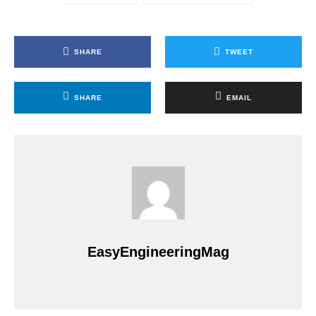
SHARE
TWEET
SHARE
EMAIL
EasyEngineeringMag