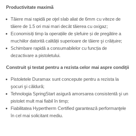
Productivitate maximă
Tăiere mai rapidă pe oţel slab aliat de 6mm cu viteze de
tăiere de 1.5 ori mai mari decât tăierea cu oxigaz;
Economisiți timp la operațiile de șlefuire și de pregătire a
muchiilor datorită calității superioare de tăiere şi crăițuire;
Schimbare rapidă a consumabilelor cu funcția de
dezactivare a pistoletului.
Construit şi testat pentru a rezista celor mai aspre condiţii
Pistoletele Duramax sunt concepute pentru a rezista la
şocuri şi căldură;
Tehnologia SpringStart asigură amorsarea consistentă şi un
pistolet mult mai fiabil în timp;
Fiabilitatea Hypertherm Certified garantează performanţele
în cel mai solicitant mediu.