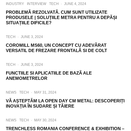
INDUSTRY
INTERVIEW
TECH
·
JUNE 4, 2024
PROBLEMĂ REZOLVATĂ. CUM SUNT UTILIZATE
PRODUSELE | SOLUȚIILE METRA PENTRU A DEPĂȘI
SITUAȚIILE DIFICILE?
TECH
·
JUNE 3, 2024
COROMILL MS60, UN CONCEPT CU ADEVÃRAT
VERSATIL DE FREZARE FRONTALÃ SI DE COLT
TECH
·
JUNE 3, 2024
FUNCTIILE SI APLICATIILE DE BAZÃ ALE
ANEMOMETRELOR
NEWS
TECH
·
MAY 31, 2024
VĂ AȘTEPTĂM LA OPEN DAY CM METAL: DESCOPERIȚI
INOVAȚIA ÎN SUDARE ȘI TĂIERE
NEWS
TECH
·
MAY 30, 2024
TRENCHLESS ROMANIA CONFERENCE & EXHIBITION –