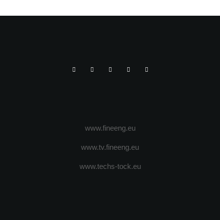
www.fineeng.eu
www.tv.fineeng.eu
www.techs-tock.eu