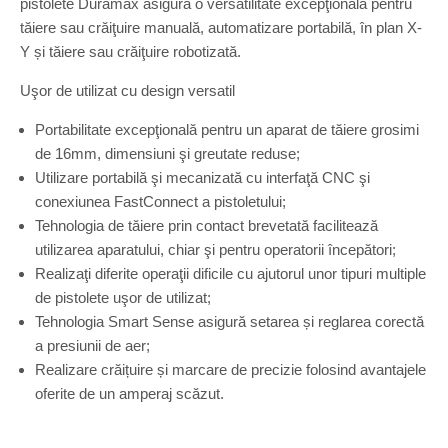
pistolete Duramax asigură o versatilitate excepţională pentru
tăiere sau crăiţuire manuală, automatizare portabilă, în plan X-
Y și tăiere sau crăiţuire robotizată.
Uşor de utilizat cu design versatil
Portabilitate excepţională pentru un aparat de tăiere grosimi
de 16mm, dimensiuni şi greutate reduse;
Utilizare portabilă şi mecanizată cu interfaţă CNC şi
conexiunea FastConnect a pistoletului;
Tehnologia de tăiere prin contact brevetată facilitează
utilizarea aparatului, chiar şi pentru operatorii începători;
Realizaţi diferite operaţii dificile cu ajutorul unor tipuri multiple
de pistolete uşor de utilizat;
Tehnologia Smart Sense asigură setarea și reglarea corectă
a presiunii de aer;
Realizare crăițuire și marcare de precizie folosind avantajele
oferite de un amperaj scăzut.