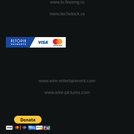
www.tv.fineeng.ro
www.techstock.ro
www.wire-entertainment.com
www.wire-pictures.com