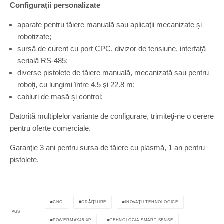
Configuraţii personalizate
aparate pentru tăiere manuală sau aplicaţii mecanizate şi
robotizate;
sursă de curent cu port CPC, divizor de tensiune, interfaţă
serială RS-485;
diverse pistolete de tăiere manuală, mecanizată sau pentru
roboţi, cu lungimi între 4.5 şi 22.8 m;
cabluri de masă şi control;
Datorită multiplelor variante de configurare, trimiteţi-ne o cerere
pentru oferte comerciale.
Garanţie 3 ani pentru sursa de tăiere cu plasmă, 1 an pentru
pistolete.
CNC
CRĂIŢUIRE
INOVAŢII TEHNOLOGICE
TAGS
POWERMAX45 XP
TEHNOLOGIA SMART SENSE