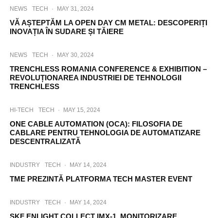
NEWS
TECH
·
MAY 31, 2024
VĂ AȘTEPTĂM LA OPEN DAY CM METAL: DESCOPERIȚI
INOVAȚIA ÎN SUDARE ȘI TĂIERE
NEWS
TECH
·
MAY 30, 2024
TRENCHLESS ROMANIA CONFERENCE & EXHIBITION –
REVOLUȚIONAREA INDUSTRIEI DE TEHNOLOGII
TRENCHLESS
HI-TECH
TECH
·
MAY 15, 2024
ONE CABLE AUTOMATION (OCA): FILOSOFIA DE
CABLARE PENTRU TEHNOLOGIA DE AUTOMATIZARE
DESCENTRALIZATĂ
INDUSTRY
TECH
·
MAY 14, 2024
TME PREZINTĂ PLATFORMA TECH MASTER EVENT
INDUSTRY
TECH
·
MAY 14, 2024
SKF ENLIGHT COLLECT IMX-1, MONITORIZARE