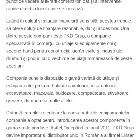
punct de vedere al livrării comenzilor, cât şi al intervenţiei
rapide direct la locul unde se lucrează.
Luând în calcul și situația financiară sensibilă, acestea trebuie
să ofere soluții de finanțare rezonabile, dar şi accesibile. Una
dintre aceste companii este PKD Grup, o companie
specializată în comerţul cu utilaje şi echipamente noi şi
second-hand pentru construcţii, lucrări civile şi industriale,
drumuri şi poduri cu o vechime pe piaţa românească de peste
zece ani.
Compania pune la dispoziţie o gamă variată de utilaje și
echipamente, precum buldoexcavatoare, încărcătoare,
excavatoare, macarale, buldozere, compactoare, stivuitoare,
gredere, dumpere şi multe altele.
Datorită cererilor referitoare la consumabilele echipamentelor,
compania a optat pentru introducerea acestor componente în
gama sa de produse. Astfel, începând cu anul 2011, PKD Grup
devine importator şi distribuitor unic în România al firmei Linser