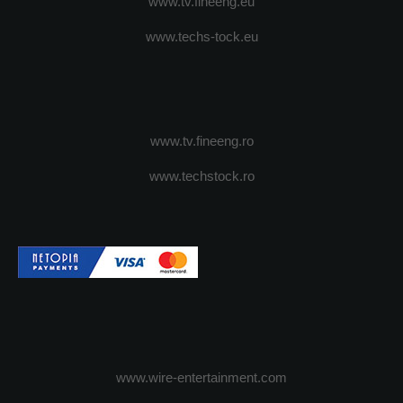
www.tv.fineeng.eu
www.techs-tock.eu
www.tv.fineeng.ro
www.techstock.ro
www.wire-entertainment.com