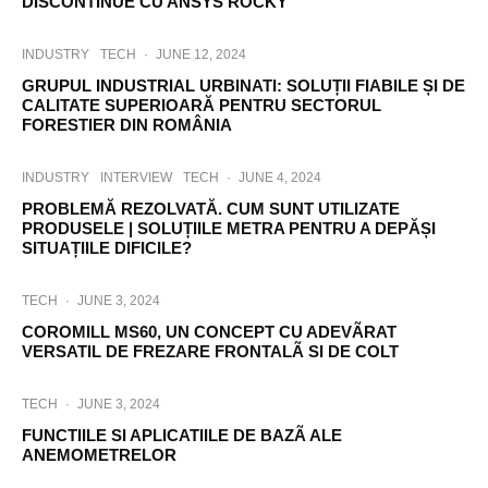
DISCONTINUE CU ANSYS ROCKY
INDUSTRY
TECH
·
JUNE 12, 2024
GRUPUL INDUSTRIAL URBINATI: SOLUȚII FIABILE ȘI DE
CALITATE SUPERIOARĂ PENTRU SECTORUL
FORESTIER DIN ROMÂNIA
INDUSTRY
INTERVIEW
TECH
·
JUNE 4, 2024
PROBLEMĂ REZOLVATĂ. CUM SUNT UTILIZATE
PRODUSELE | SOLUȚIILE METRA PENTRU A DEPĂȘI
SITUAȚIILE DIFICILE?
TECH
·
JUNE 3, 2024
COROMILL MS60, UN CONCEPT CU ADEVÃRAT
VERSATIL DE FREZARE FRONTALÃ SI DE COLT
TECH
·
JUNE 3, 2024
FUNCTIILE SI APLICATIILE DE BAZÃ ALE
ANEMOMETRELOR