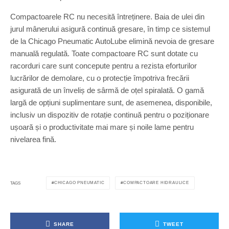
Compactoarele RC nu necesită întreținere. Baia de ulei din
jurul mânerului asigură continuă gresare, în timp ce sistemul
de la Chicago Pneumatic AutoLube elimină nevoia de gresare
manuală regulată. Toate compactoare RC sunt dotate cu
racorduri care sunt concepute pentru a rezista eforturilor
lucrărilor de demolare, cu o protecție împotriva frecării
asigurată de un înveliș de sârmă de oțel spiralată. O gamă
largă de opțiuni suplimentare sunt, de asemenea, disponibile,
inclusiv un dispozitiv de rotație continuă pentru o poziționare
ușoară și o productivitate mai mare și noile lame pentru
nivelarea fină.
CHICAGO PNEUMATIC
COMPACTOARE HIDRAULICE
TAGS
SHARE
TWEET