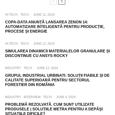
HI-TECH
TECH
·
JUNE 12, 2024
COPA-DATA ANUNȚĂ LANSAREA ZENON 14:
AUTOMATIZARE INTELIGENTĂ PENTRU PRODUCȚIE,
PROCESE ȘI ENERGIE
HI-TECH
TECH
·
JUNE 12, 2024
SIMULAREA DINAMICII MATERIALELOR GRANULARE ȘI
DISCONTINUE CU ANSYS ROCKY
INDUSTRY
TECH
·
JUNE 12, 2024
GRUPUL INDUSTRIAL URBINATI: SOLUȚII FIABILE ȘI DE
CALITATE SUPERIOARĂ PENTRU SECTORUL
FORESTIER DIN ROMÂNIA
INDUSTRY
INTERVIEW
TECH
·
JUNE 4, 2024
PROBLEMĂ REZOLVATĂ. CUM SUNT UTILIZATE
PRODUSELE | SOLUȚIILE METRA PENTRU A DEPĂȘI
SITUAȚIILE DIFICILE?