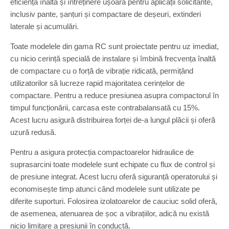
eficiență înaltă și întreținere ușoară pentru aplicații solicitante,
inclusiv pante, șanțuri și compactare de deșeuri, extinderi
laterale și acumulări.
Toate modelele din gama RC sunt proiectate pentru uz imediat,
cu nicio cerință specială de instalare și îmbină frecvența înaltă
de compactare cu o forță de vibrație ridicată, permițând
utilizatorilor să lucreze rapid majoritatea cerințelor de
compactare. Pentru a reduce presiunea asupra compactorul în
timpul funcționării, carcasa este contrabalansată cu 15%.
Acest lucru asigură distribuirea forței de-a lungul plăcii și oferă
uzură redusă.
Pentru a asigura protecția compactoarelor hidraulice de
suprasarcini toate modelele sunt echipate cu flux de control și
de presiune integrat. Acest lucru oferă siguranță operatorului și
economisește timp atunci când modelele sunt utilizate pe
diferite suporturi. Folosirea izolatoarelor de cauciuc solid oferă,
de asemenea, atenuarea de șoc a vibrațiilor, adică nu există
nicio limitare a presiunii în conductă.