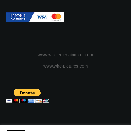
www.wire-entertainment.com
www.wire-pictures.com