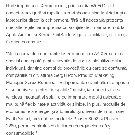
Noile imprimante Xerox permit, prin funcția Wi-Fi Direct,
conectarea sigură și rapidă a smartphone-urilor, tabletelor şi a
laptopurilor direct la echipament, fără a fi necesară prezența
unei alte rețele, iar împreună cu soluțiile de imprimare mobilă
Apple AirPrint și Xerox PrintBack asigură rapiditate și eficiență
în orice companie.
“Noua gamă de imprimante laser monocrom A4 Xerox a fost
special concepută pentru nevoile de zi cu zi ale utilizatorilor
individuali, dar ţine cont şi de provocările cu care se confruntă
companiile mici”, afirmă Sergiu Pop, Product Marketing
Manager Xerox România. “Echipamentele sunt ultra-compacte
și se potrivesc perfect în spațiile înguste, iar conectivitatea
wireless integrată și soluțiile de imprimare mobilă asigură o
mai bună flexibilitate a activităţilor zilnice. În plus, modurile de
economisire a energiei și a tonerului și driverul de imprimare
Earth Smart, prezent pe modelele Phaser 3052 și Phaser
3260, permit controlul costurilor cu energia electrică şi
consumabilele.”