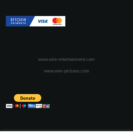
www.wire-entertainment.com
www.wire-pictures.com