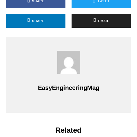
SHARE
TWEET
SHARE
EMAIL
EasyEngineeringMag
Related