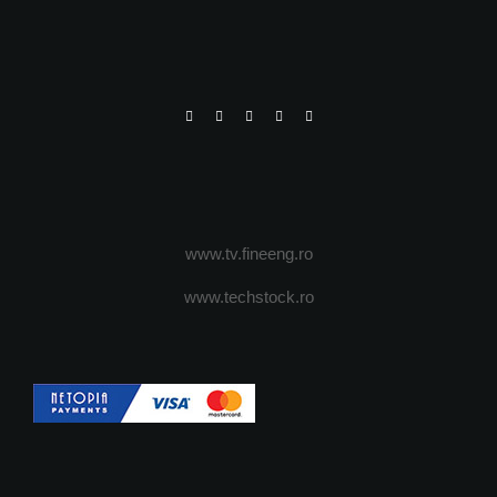
www.tv.fineeng.ro
www.techstock.ro