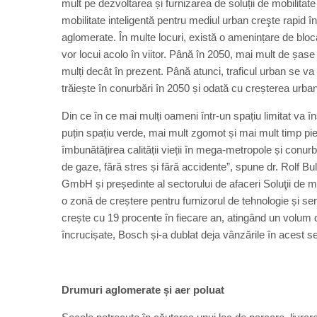
mult pe dezvoltarea și furnizarea de soluții de mobilitat
mobilitate inteligentă pentru mediul urban creşte rapid 
aglomerate. În multe locuri, există o amenințare de bloc
vor locui acolo în viitor. Până în 2050, mai mult de șas
mulți decât în prezent. Până atunci, traficul urban se va 
trăiește în conurbări în 2050 și odată cu creșterea urba
Din ce în ce mai mulți oameni într-un spațiu limitat va î
puțin spațiu verde, mai mult zgomot și mai mult timp pier
îmbunătățirea calității vieții în mega-metropole și conurb
de gaze, fără stres și fără accidente”, spune dr. Rolf B
GmbH și președinte al sectorului de afaceri Soluţii de mob
o zonă de creștere pentru furnizorul de tehnologie și se
crește cu 19 procente în fiecare an, atingând un volum d
încrucișate, Bosch și-a dublat deja vânzările în acest sect
Drumuri aglomerate și aer poluat