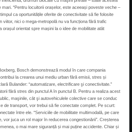
 ineficientă, drumuri blocate cu maşini private – toate acestea
mari. “Pentru locuitorii orașelor, este aceeași poveste veche –
ul ca oportunitățile oferite de conectivitate să fie folosite
În viitor, nici o mega-metropolă nu va funcționa fără trafic
 orașul orientat spre mașini la o idee de mobilitate atât
n Boxberg, Bosch demonstrează modul în care compania
ontribui la crearea unui mediu urban fără emisii, stres și
lară Bulander: “automatizare, electrificare şi conectivitate.”
rii fără stres din punctul A în punctul B. Pentru a realiza acest
public, maşinile, cât şi autovehiculele colective care se conduc
ce de transport, vor trebui să fie conectate complet. Pe scurt:
onectate între ele. “Serviciile de mobilitate multimodală, pe care
se, vor juca un rol major în reducerea congestionării”. Creșterea
semenea, o mai mare siguranță și mai puține accidente. Chiar și