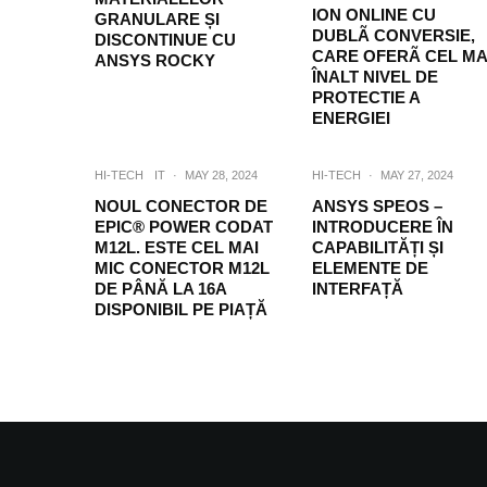
ION ONLINE CU
GRANULARE ȘI
DUBLÃ CONVERSIE,
DISCONTINUE CU
CARE OFERÃ CEL MA
ANSYS ROCKY
ÎNALT NIVEL DE
PROTECTIE A
ENERGIEI
HI-TECH
IT
·
MAY 28, 2024
HI-TECH
·
MAY 27, 2024
NOUL CONECTOR DE
ANSYS SPEOS –
EPIC® POWER CODAT
INTRODUCERE ÎN
M12L. ESTE CEL MAI
CAPABILITĂȚI ȘI
MIC CONECTOR M12L
ELEMENTE DE
DE PÂNĂ LA 16A
INTERFAȚĂ
DISPONIBIL PE PIAȚĂ