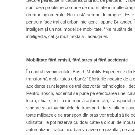
Secole petrecute în căutarea unui loc de parcare, livrare
sunt deja probleme comune de mobilitate în multe orașe 
drumuri aglomerate. Nu există semne de progres. Este timp
pentru a face traficul urban inteligent”, spune Bulander. 
inteligent și un nou model de mobilitate. “Ne mutăm de la
inteligentă, cât și multimodală”, adaugă el.
Mobilitate fără emisii, fără stres și fără accidente
În cadrul evenimentului Bosch Mobility Experience di
transformă mobilitatea urbană: “Eforturile noastre de a c
accidente sunt legate de trei dezvoltări tehnologice”, dec
Pentru Bosch, accentul se pune pe efectuarea unei călăto
lucru, chiar și într-o metropolă aglomerată, transportul 
singure și autovehiculele de transport, dar și alte mijloa
toate mijloacele de transport din oraș vor trebui să fie c
utilizatorii le pot rezerva cu doar câteva clicuri de mou
automatizării traficului urban va avea ca rezultat, de a