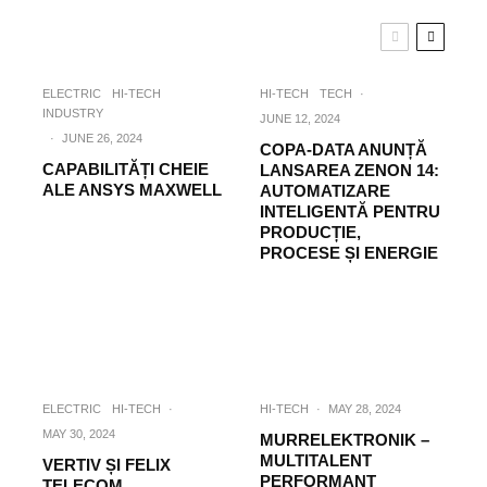
ELECTRIC
HI-TECH
HI-TECH
TECH
·
INDUSTRY
JUNE 12, 2024
·
JUNE 26, 2024
COPA-DATA ANUNȚĂ
CAPABILITĂȚI CHEIE
LANSAREA ZENON 14:
ALE ANSYS MAXWELL
AUTOMATIZARE
INTELIGENTĂ PENTRU
PRODUCȚIE,
PROCESE ȘI ENERGIE
ELECTRIC
HI-TECH
·
HI-TECH
·
MAY 28, 2024
MAY 30, 2024
MURRELEKTRONIK –
MULTITALENT
VERTIV ȘI FELIX
PERFORMANT
TELECOM