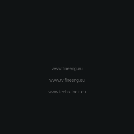
www.fineeng.eu
www.tv.fineeng.eu
www.techs-tock.eu