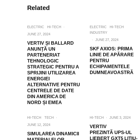
Related
ELECTRIC
HI-TECH
·
ELECTRIC
HI-TECH
INDUSTRY
JUNE 27, 2024
·
JUNE 27, 2024
VERTIV ȘI BALLARD
SKF AXIOS: PRIMA
ANUNȚĂ UN
LINIE DE APĂRARE
PARTENERIAT
PENTRU
TEHNOLOGIC
ECHIPAMENTELE
STRATEGIC PENTRU A
DUMNEAVOASTRĂ
SPRIJINI UTILIZAREA
ENERGIEI
ALTERNATIVE PENTRU
CENTRELE DE DATE
DIN AMERICA DE
NORD ȘI EMEA
HI-TECH
TECH
·
HI-TECH
·
JUNE 3, 2024
JUNE 12, 2024
VERTIV
PREZINTÃ UPS-UL
SIMULAREA DINAMICII
LIEBERT GXT5 LITIU-
MATERIALELOR