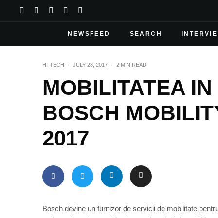
NEWSFEED
SEARCH
INTERVI
HI-TECH
·
JULY 28, 2017
·
2 MIN READ
MOBILITATEA I
BOSCH MOBILIT
2017
Bosch devine un furnizor de servicii de mobilitate pentr