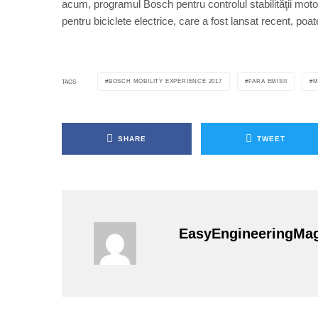
acum, programul Bosch pentru controlul stabilităţii mot
pentru biciclete electrice, care a fost lansat recent, po
BOSCH MOBILITY EXPERIENCE 2017
FARA EMISII
M
TAGS
SHARE
TWEET
EasyEngineeringMa