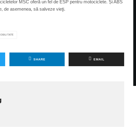
ocicletelor MSC oferă un fel de ESP pentru motociclete. Și ABS
ate, de asemenea, să salveze vieţi.
OBILITATE
SHARE
EMAIL
g