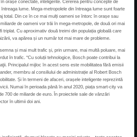
e în orașe conectate, inteligente. Cererea pentru concepte de
în întreaga lume. Mega-metropolele din întreaga lume sunt foarte
aj total. Din ce în ce mai mulți oameni se întorc în orașe sau
e miliarde de oameni vor trăi în mega-metropole, de două ori mai
fi triplat. Cu aproximativ două treimi din populația globală care
nizării, va apărea și un număr tot mai mare de probleme.
nsemna și mai mult trafic și, prin urmare, mai multă poluare, mai
dut în trafic. “Cu soluții tehnologice, Bosch poate contribui la
aţii. Principalul mijloc în acest sens este mobilitatea fără emisii
ulander, membru al consiliului de administrație al Robert Bosch
ilitate. Și în termeni de afaceri, orașele inteligente reprezintă
rvicii. Numai în perioada până în anul 2020, piața smart-city va
e 700 de miliarde de euro. În proiectele sale de vânzări
or în ultimii doi ani.