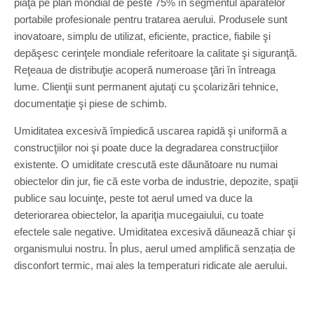
piaţă pe plan mondial de peste 75% în segmentul aparatelor
portabile profesionale pentru tratarea aerului. Produsele sunt
inovatoare, simplu de utilizat, eficiente, practice, fiabile şi
depăşesc cerinţele mondiale referitoare la calitate şi siguranţă.
Reţeaua de distribuţie acoperă numeroase ţări în întreaga
lume. Clienţii sunt permanent ajutaţi cu şcolarizări tehnice,
documentaţie şi piese de schimb.
Umiditatea excesivă împiedică uscarea rapidă şi uniformă a
construcţiilor noi şi poate duce la degradarea construcţiilor
existente. O umiditate crescută este dăunătoare nu numai
obiectelor din jur, fie că este vorba de industrie, depozite, spaţii
publice sau locuinţe, peste tot aerul umed va duce la
deteriorarea obiectelor, la apariţia mucegaiului, cu toate
efectele sale negative. Umiditatea excesivă dăunează chiar şi
organismului nostru. În plus, aerul umed amplifică senzația de
disconfort termic, mai ales la temperaturi ridicate ale aerului.