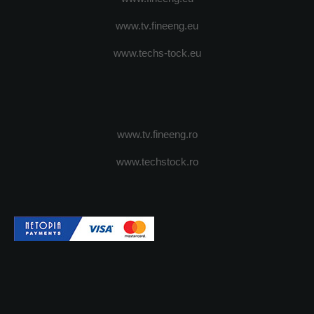
www.tv.fineeng.eu
www.techs-tock.eu
www.tv.fineeng.ro
www.techstock.ro