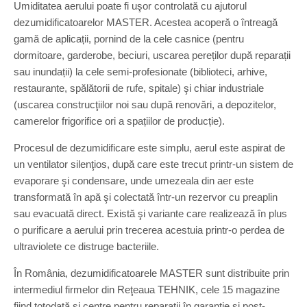
Umiditatea aerului poate fi uşor controlată cu ajutorul
dezumidificatoarelor MASTER. Acestea acoperă o întreagă
gamă de aplicații, pornind de la cele casnice (pentru
dormitoare, garderobe, beciuri, uscarea pereților după reparații
sau inundații) la cele semi-profesionate (biblioteci, arhive,
restaurante, spălătorii de rufe, spitale) şi chiar industriale
(uscarea construcţiilor noi sau după renovări, a depozitelor,
camerelor frigorifice ori a spațiilor de producție).
Procesul de dezumidificare este simplu, aerul este aspirat de
un ventilator silenţios, după care este trecut printr-un sistem de
evaporare şi condensare, unde umezeala din aer este
transformată în apă şi colectată într-un rezervor cu preaplin
sau evacuată direct. Există şi variante care realizează în plus
o purificare a aerului prin trecerea acestuia printr-o perdea de
ultraviolete ce distruge bacteriile.
În România, dezumidificatoarele MASTER sunt distribuite prin
intermediul firmelor din Reţeaua TEHNIK, cele 15 magazine
fiind totodată şi centre pentru reparaţii în garanţie şi post-