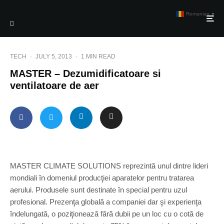
Romanian
▼
TECH
·
JULY 5, 2013
·
1 MIN READ
MASTER – Dezumidificatoare si
ventilatoare de aer
MASTER CLIMATE SOLUTIONS reprezintă unul dintre lideri
mondiali în domeniul producţiei aparatelor pentru tratarea
aerului. Produsele sunt destinate în special pentru uzul
profesional. Prezenţa globală a companiei dar şi experienţa
îndelungată, o poziţionează fără dubii pe un loc cu o cotă de