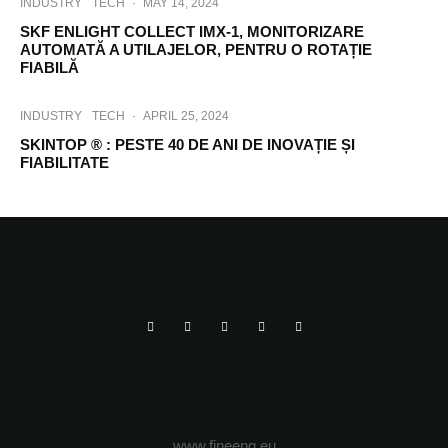
INDUSTRY
TECH
·
MAY 14, 2024
SKF ENLIGHT COLLECT IMX-1, MONITORIZARE
AUTOMATĂ A UTILAJELOR, PENTRU O ROTAȚIE
FIABILĂ
INDUSTRY
TECH
·
APRIL 25, 2024
SKINTOP ® : PESTE 40 DE ANI DE INOVAȚIE ȘI
FIABILITATE
www.fineeng.eu