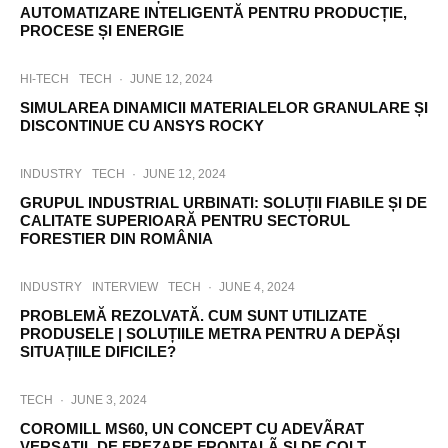
AUTOMATIZARE INTELIGENTĂ PENTRU PRODUCȚIE,
PROCESE ȘI ENERGIE
HI-TECH
TECH
·
JUNE 12, 2024
SIMULAREA DINAMICII MATERIALELOR GRANULARE ȘI
DISCONTINUE CU ANSYS ROCKY
INDUSTRY
TECH
·
JUNE 12, 2024
GRUPUL INDUSTRIAL URBINATI: SOLUȚII FIABILE ȘI DE
CALITATE SUPERIOARĂ PENTRU SECTORUL
FORESTIER DIN ROMÂNIA
INDUSTRY
INTERVIEW
TECH
·
JUNE 4, 2024
PROBLEMĂ REZOLVATĂ. CUM SUNT UTILIZATE
PRODUSELE | SOLUȚIILE METRA PENTRU A DEPĂȘI
SITUAȚIILE DIFICILE?
TECH
·
JUNE 3, 2024
COROMILL MS60, UN CONCEPT CU ADEVÃRAT
VERSATIL DE FREZARE FRONTALÃ SI DE COLT