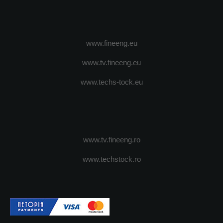
www.fineeng.eu
www.tv.fineeng.eu
www.techs-tock.eu
www.tv.fineeng.ro
www.techstock.ro