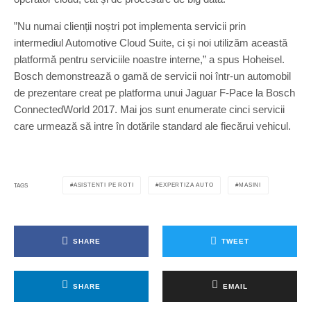
”Nu numai clienții noștri pot implementa servicii prin
intermediul Automotive Cloud Suite, ci și noi utilizăm această
platformă pentru serviciile noastre interne,” a spus Hoheisel.
Bosch demonstrează o gamă de servicii noi într-un automobil
de prezentare creat pe platforma unui Jaguar F-Pace la Bosch
ConnectedWorld 2017. Mai jos sunt enumerate cinci servicii
care urmează să intre în dotările standard ale fiecărui vehicul.
ASISTENTI PE ROTI
EXPERTIZA AUTO
MASINI
TAGS
SHARE
TWEET
SHARE
EMAIL