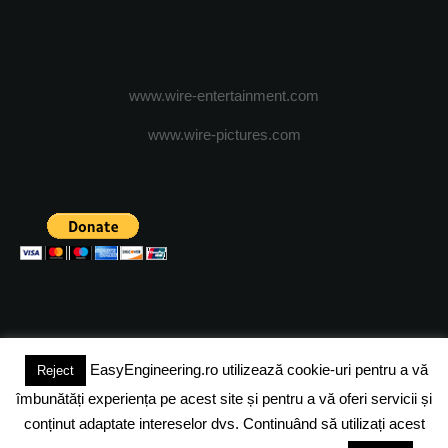
www.wire-entertainment.com
www.wire-pictures.com
EasyEngineering.ro utilizează cookie-uri pentru a vă
Reject
(c) 2024 - FineEngineeringMagazine. All rights reserved.
îmbunătăți experiența pe acest site și pentru a vă oferi servicii și
DESPRE NOI
ADVERTISING
JOBS
DESPRE COOKIES
conținut adaptate intereselor dvs. Continuând să utilizați acest