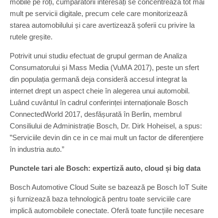
mobile pe roți, cumpărătorii interesați se concentrează tot mai
mult pe servicii digitale, precum cele care monitorizează
starea automobilului și care avertizează șoferii cu privire la
rutele greșite.
Potrivit unui studiu efectuat de grupul german de Analiza
Consumatorului și Mass Media (VuMA 2017), peste un sfert
din populația germană deja consideră accesul integrat la
internet drept un aspect cheie în alegerea unui automobil.
Luând cuvântul în cadrul conferinței internaționale Bosch
ConnectedWorld 2017, desfășurată în Berlin, membrul
Consiliului de Administrație Bosch, Dr. Dirk Hoheisel, a spus:
”Serviciile devin din ce in ce mai mult un factor de diferențiere
în industria auto.”
Punctele tari ale Bosch: expertiză auto, cloud și big data
Bosch Automotive Cloud Suite se bazează pe Bosch IoT Suite
și furnizează baza tehnologică pentru toate serviciile care
implică automobilele conectate. Oferă toate funcțiile necesare