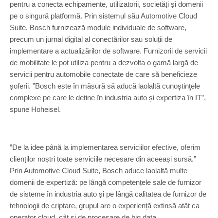
pentru a conecta echipamente, utilizatorii, societăți și domenii
pe o singură platformă. Prin sistemul său Automotive Cloud
Suite, Bosch furnizează module individuale de software,
precum un jurnal digital al conectărilor sau soluții de
implementare a actualizărilor de software. Furnizorii de servicii
de mobilitate le pot utiliza pentru a dezvolta o gamă largă de
servicii pentru automobile conectate de care să beneficieze
șoferii. ”Bosch este în măsură să aducă laolaltă cunoştinţele
complexe pe care le deține în industria auto și expertiza în IT”,
spune Hoheisel.
”De la idee până la implementarea serviciilor efective, oferim
clienților noștri toate serviciile necesare din aceeași sursă.”
Prin Automotive Cloud Suite, Bosch aduce laolaltă multe
domenii de expertiză: pe lângă competențele sale de furnizor
de sisteme în industria auto și pe lângă calitatea de furnizor de
tehnologii de criptare, grupul are o experiență extinsă atât ca
operator cloud, cât și de procesare de big data.