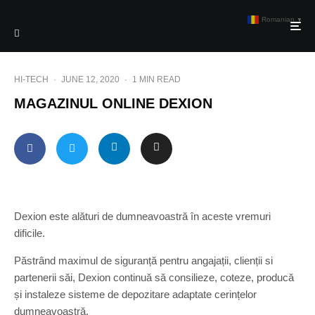
Romanian
▼
HI-TECH
·
JUNE 12, 2020
·
1 MIN READ
MAGAZINUL ONLINE DEXION
Dexion este alături de dumneavoastră în aceste vremuri
dificile.
Păstrând maximul de siguranță pentru angajații, clienții si
partenerii săi, Dexion continuă să consilieze, coteze, producă
și instaleze sisteme de depozitare adaptate cerințelor
dumneavoastră.