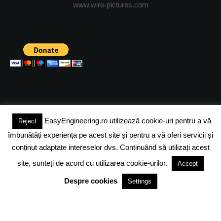
www.wire-pictures.com
EasyEngineering.ro utilizează cookie-uri pentru a vă
Reject
(c) 2024 - FineEngineeringMagazine. All rights reserved.
îmbunătăți experiența pe acest site și pentru a vă oferi servicii și
DESPRE NOI
ADVERTISING
JOBS
DESPRE COOKIES
conținut adaptate intereselor dvs. Continuând să utilizați acest
site, sunteți de acord cu utilizarea cookie-urilor.
Accept
POLITICA DE CONFIDENTIALITATE
TERMENI SI CONDITII
Despre cookies
Settings