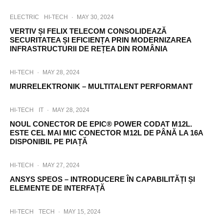
ELECTRIC
HI-TECH
·
MAY 30, 2024
VERTIV ȘI FELIX TELECOM CONSOLIDEAZĂ
SECURITATEA ȘI EFICIENȚA PRIN MODERNIZAREA
INFRASTRUCTURII DE REȚEA DIN ROMÂNIA
HI-TECH
·
MAY 28, 2024
MURRELEKTRONIK – MULTITALENT PERFORMANT
HI-TECH
IT
·
MAY 28, 2024
NOUL CONECTOR DE EPIC® POWER CODAT M12L.
ESTE CEL MAI MIC CONECTOR M12L DE PÂNĂ LA 16A
DISPONIBIL PE PIAȚĂ
HI-TECH
·
MAY 27, 2024
ANSYS SPEOS – INTRODUCERE ÎN CAPABILITĂȚI ȘI
ELEMENTE DE INTERFAȚĂ
HI-TECH
TECH
·
MAY 15, 2024