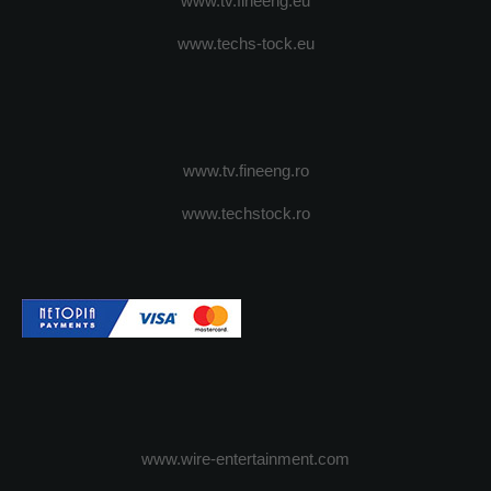
www.tv.fineeng.eu
www.techs-tock.eu
www.tv.fineeng.ro
www.techstock.ro
www.wire-entertainment.com