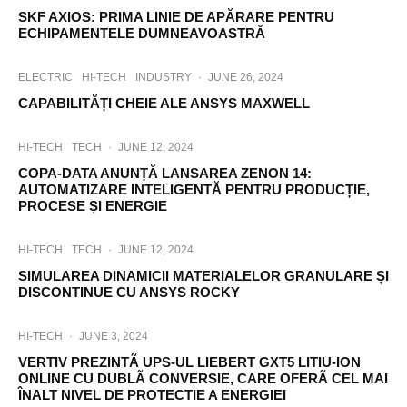
SKF AXIOS: PRIMA LINIE DE APĂRARE PENTRU
ECHIPAMENTELE DUMNEAVOASTRĂ
ELECTRIC
HI-TECH
INDUSTRY
·
JUNE 26, 2024
CAPABILITĂȚI CHEIE ALE ANSYS MAXWELL
HI-TECH
TECH
·
JUNE 12, 2024
COPA-DATA ANUNȚĂ LANSAREA ZENON 14:
AUTOMATIZARE INTELIGENTĂ PENTRU PRODUCȚIE,
PROCESE ȘI ENERGIE
HI-TECH
TECH
·
JUNE 12, 2024
SIMULAREA DINAMICII MATERIALELOR GRANULARE ȘI
DISCONTINUE CU ANSYS ROCKY
HI-TECH
·
JUNE 3, 2024
VERTIV PREZINTÃ UPS-UL LIEBERT GXT5 LITIU-ION
ONLINE CU DUBLÃ CONVERSIE, CARE OFERÃ CEL MAI
ÎNALT NIVEL DE PROTECTIE A ENERGIEI