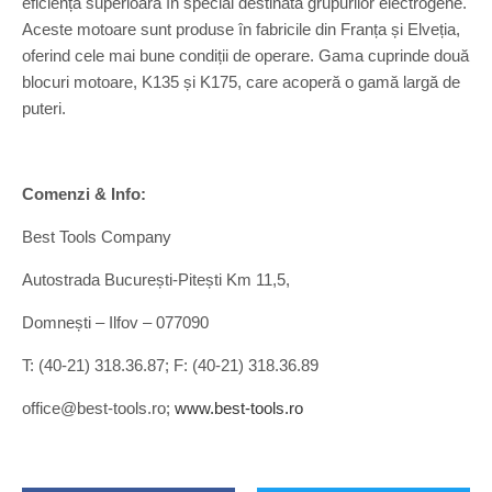
eficiență superioară în special destinată grupurilor electrogene.
Aceste motoare sunt produse în fabricile din Franța și Elveția,
oferind cele mai bune condiții de operare. Gama cuprinde două
blocuri motoare, K135 și K175, care acoperă o gamă largă de
puteri.
Comenzi & Info:
Best Tools Company
Autostrada București-Pitești Km 11,5,
Domnești – Ilfov – 077090
T: (40-21) 318.36.87; F: (40-21) 318.36.89
office@best-tools.ro;
www.best-tools.ro