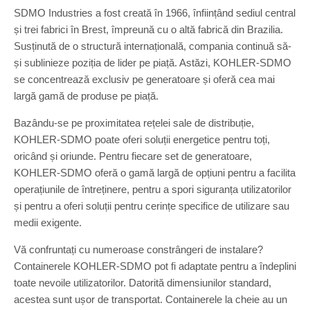
SDMO Industries a fost creată în 1966, înființând sediul central
și trei fabrici în Brest, împreună cu o altă fabrică din Brazilia.
Susținută de o structură internațională, compania continuă să-
și sublinieze poziția de lider pe piață. Astăzi, KOHLER-SDMO
se concentrează exclusiv pe generatoare și oferă cea mai
largă gamă de produse pe piață.
Bazându-se pe proximitatea rețelei sale de distribuție,
KOHLER-SDMO poate oferi soluții energetice pentru toți,
oricând și oriunde. Pentru fiecare set de generatoare,
KOHLER-SDMO oferă o gamă largă de opțiuni pentru a facilita
operațiunile de întreținere, pentru a spori siguranța utilizatorilor
și pentru a oferi soluții pentru cerințe specifice de utilizare sau
medii exigente.
Vă confruntați cu numeroase constrângeri de instalare?
Containerele KOHLER-SDMO pot fi adaptate pentru a îndeplini
toate nevoile utilizatorilor. Datorită dimensiunilor standard,
acestea sunt ușor de transportat. Containerele la cheie au un