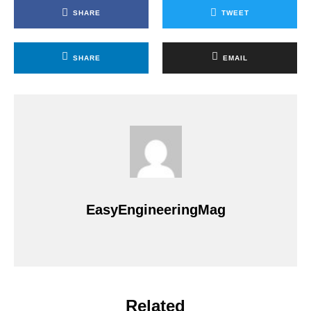
SHARE
TWEET
SHARE
EMAIL
EasyEngineeringMag
Related