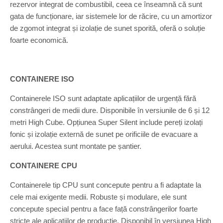
rezervor integrat de combustibil, ceea ce înseamnă că sunt
gata de funcționare, iar sistemele lor de răcire, cu un amortizor
de zgomot integrat și izolație de sunet sporită, oferă o soluție
foarte economică.
CONTAINERE ISO
Containerele ISO sunt adaptate aplicațiilor de urgență fără
constrângeri de medii dure. Disponibile în versiunile de 6 și 12
metri High Cube. Opțiunea Super Silent include pereți izolați
fonic și izolație externă de sunet pe orificiile de evacuare a
aerului. Acestea sunt montate pe șantier.
CONTAINERE CPU
Containerele tip CPU sunt concepute pentru a fi adaptate la
cele mai exigente medii. Robuste și modulare, ele sunt
concepute special pentru a face față constrângerilor foarte
stricte ale aplicațiilor de producție. Disponibil în versiunea High