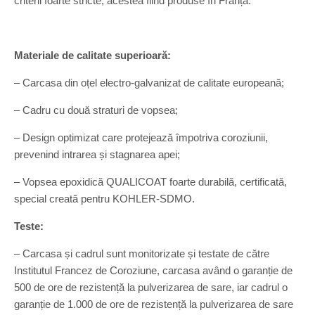
criterii foarte stricte, acestea fiind produse în Franța.
Materiale de calitate superioară:
– Carcasa din oțel electro-galvanizat de calitate europeană;
– Cadru cu două straturi de vopsea;
– Design optimizat care protejează împotriva coroziunii,
prevenind intrarea și stagnarea apei;
– Vopsea epoxidică QUALICOAT foarte durabilă, certificată,
special creată pentru KOHLER-SDMO.
Teste:
– Carcasa și cadrul sunt monitorizate și testate de către
Institutul Francez de Coroziune, carcasa având o garanție de
500 de ore de rezistență la pulverizarea de sare, iar cadrul o
garanție de 1.000 de ore de rezistență la pulverizarea de sare