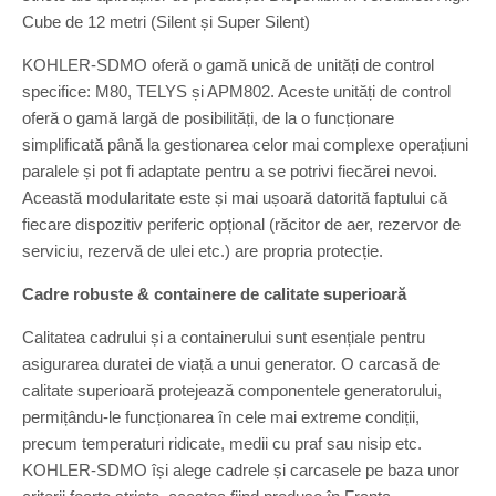
Cube de 12 metri (Silent și Super Silent)
KOHLER-SDMO oferă o gamă unică de unități de control
specifice: M80, TELYS și APM802. Aceste unități de control
oferă o gamă largă de posibilități, de la o funcționare
simplificată până la gestionarea celor mai complexe operațiuni
paralele și pot fi adaptate pentru a se potrivi fiecărei nevoi.
Această modularitate este și mai ușoară datorită faptului că
fiecare dispozitiv periferic opțional (răcitor de aer, rezervor de
serviciu, rezervă de ulei etc.) are propria protecție.
Cadre robuste & containere de calitate superioară
Calitatea cadrului și a containerului sunt esențiale pentru
asigurarea duratei de viață a unui generator. O carcasă de
calitate superioară protejează componentele generatorului,
permițându-le funcționarea în cele mai extreme condiții,
precum temperaturi ridicate, medii cu praf sau nisip etc.
KOHLER-SDMO își alege cadrele și carcasele pe baza unor