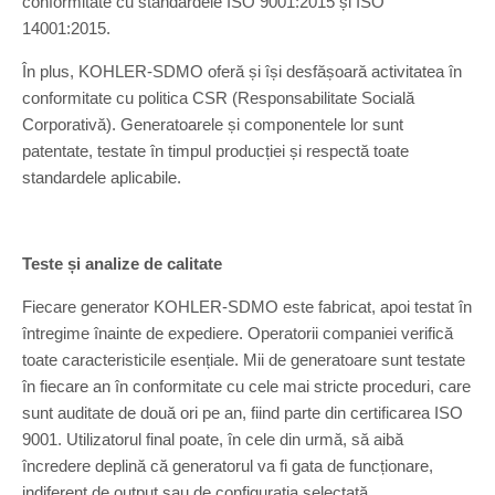
conformitate cu standardele ISO 9001:2015 și ISO
14001:2015.
În plus, KOHLER-SDMO oferă și își desfășoară activitatea în
conformitate cu politica CSR (Responsabilitate Socială
Corporativă). Generatoarele și componentele lor sunt
patentate, testate în timpul producției și respectă toate
standardele aplicabile.
Teste și analize de calitate
Fiecare generator KOHLER-SDMO este fabricat, apoi testat în
întregime înainte de expediere. Operatorii companiei verifică
toate caracteristicile esențiale. Mii de generatoare sunt testate
în fiecare an în conformitate cu cele mai stricte proceduri, care
sunt auditate de două ori pe an, fiind parte din certificarea ISO
9001. Utilizatorul final poate, în cele din urmă, să aibă
încredere deplină că generatorul va fi gata de funcționare,
indiferent de output sau de configurația selectată.