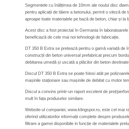
Segmentele cu înălțimea de 10mm ale noului disc diaman
pentru aplicații de tăiere a betonului, permit o viteză de
aproape toate materialele pe bază de beton, chiar și la
Acest disc a fost proiectat în Germania în laboratoarele 
beneficiază de cele mai noi tehnologii de fabricație.
DT 350 B Extra se pretează pentru o gamă variată de între
construcții din beton universal prefabricat precum bordur
debitarea umedă și uscată a plăcilor din beton destinate tr
Discul DT 350 B Extra se poate folosi atât pe polizoar
mașinile staționare sau mașinile de debitat cu motor t
Discul a convins printr-un raport excelent de preț/perfor
mult în fața produselor similare.
Website-ul companiei, www.klingspor.ro, este cel mai 
oferind utilizatorilor informații complete despre produsele 
filtrare a gamei disponibile in funcție de materialele prelu