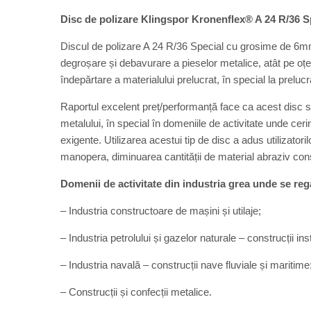
Disc de polizare Klingspor Kronenflex® A 24 R/36 S
Discul de polizare A 24 R/36 Special cu grosime de 6mm
degroșare și debavurare a pieselor metalice, atât pe oțel
îndepărtare a materialului prelucrat, în special la preluc
Raportul excelent preț/performanță face ca acest disc să
metalului, în special în domeniile de activitate unde cerin
exigente. Utilizarea acestui tip de disc a adus utilizator
manopera, diminuarea cantității de material abraziv cons
Domenii de activitate din industria grea unde se re
– Industria constructoare de mașini și utilaje;
– Industria petrolului și gazelor naturale – construcții ins
– Industria navală – construcții nave fluviale și maritime
– Construcții și confecții metalice.