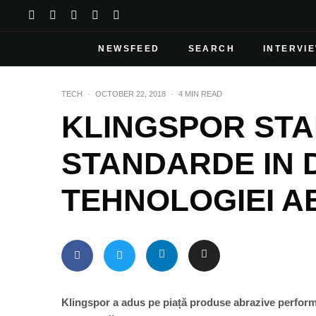
NEWSFEED
SEARCH
INTERVI
TECH
·
OCTOBER 22, 2018
·
4 MIN READ
KLINGSPOR STA
STANDARDE IN 
TEHNOLOGIEI A
Klingspor a adus pe piață produse abrazive performa