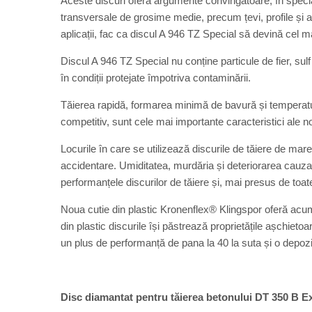
Aceste discuri oferă argumente convingătoare, în special 
transversale de grosime medie, precum țevi, profile și
aplicații, fac ca discul A 946 TZ Special să devină cel mai
Discul A 946 TZ Special nu conține particule de fier, sulf
în condiții protejate împotriva contaminării.
Tăierea rapidă, formarea minimă de bavură și temperatur
competitiv, sunt cele mai importante caracteristici ale n
Locurile în care se utilizează discurile de tăiere de mar
accidentare. Umiditatea, murdăria și deteriorarea cauz
performanțele discurilor de tăiere și, mai presus de toate,
Noua cutie din plastic Kronenflex® Klingspor oferă acum 
din plastic discurile își păstrează proprietățile așchiet
un plus de performanță de pana la 40 la suta și o depozi
Disc diamantat pentru tăierea betonului DT 350 B E