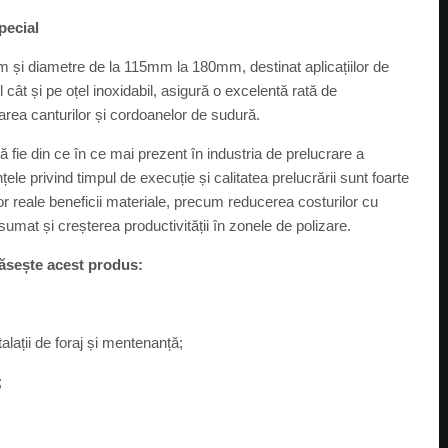
pecial
 și diametre de la 115mm la 180mm, destinat aplicațiilor de
 cât și pe oțel inoxidabil, asigură o excelentă rată de
rarea canturilor și cordoanelor de sudură.
 fie din ce în ce mai prezent în industria de prelucrare a
țele privind timpul de execuție și calitatea prelucrării sunt foarte
ilor reale beneficii materiale, precum reducerea costurilor cu
umat și creșterea productivității în zonele de polizare.
găsește acest produs:
talații de foraj și mentenanță;
;