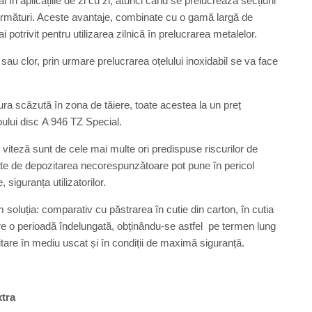
în aplicațiile de zi cu zi, atunci când se prelucrează secțiuni
 armături. Aceste avantaje, combinate cu o gamă largă de
 potrivit pentru utilizarea zilnică în prelucrarea metalelor.
 sau clor, prin urmare prelucrarea oțelului inoxidabil se va face
a scăzută în zona de tăiere, toate acestea la un preț
oului disc A 946 TZ Special.
e viteză sunt de cele mai multe ori predispuse riscurilor de
ate de depozitarea necorespunzătoare pot pune în pericol
 siguranța utilizatorilor.
soluția: comparativ cu păstrarea în cutie din carton, în cutia
oare o perioadă îndelungată, obținându-se astfel pe termen lung
tare în mediu uscat și în condiții de maximă siguranță.
xtra