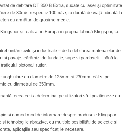
tat de debitare DT 350 B Extra, sudate cu laser și optimizate
 tăiere de 80m/s respectiv 100m/s și o durată de viață ridicată la
 beton cu armături de grosime medie.
Klingspor și realizat în Europa în propria fabrică Klingspor, ce
buințări civile și industriale – de la debitarea materialelor de
i și pavaje, cărămizi de fundație, șape și pardoseli – până la
aficului pietonal, rutier.
ele unghiulare cu diametre de 125mm si 230mm, cât și pe
ermic cu diametrul de 350mm.
manță, ceea ce i-a determinat pe utilizatori să-l poziționeze cu
rapid si comod mod de informare despre produsele Klingspor
si tehnologiile abrazive, cu multiple posibilități de selecție și
crate, aplicațiile sau specificațiile necesare.