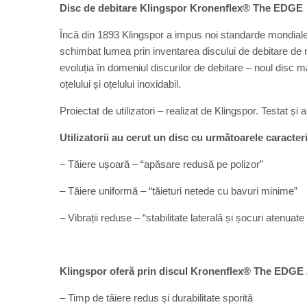
Disc de debitare Klingspor Kronenflex® The EDGE 2
Încă din 1893 Klingspor a impus noi standarde mondiale 
schimbat lumea prin inventarea discului de debitare de
evoluția în domeniul discurilor de debitare – noul disc 
oțelului și oțelului inoxidabil.
Proiectat de utilizatori – realizat de Klingspor. Testat și a
Utilizatorii au cerut un disc cu următoarele caracteri
– Tăiere ușoară – “apăsare redusă pe polizor”
– Tăiere uniformă – “tăieturi netede cu bavuri minime”
– Vibrații reduse – “stabilitate laterală și șocuri atenuate 
Klingspor oferă prin discul Kronenflex® The EDGE 2
– Timp de tăiere redus și durabilitate sporită