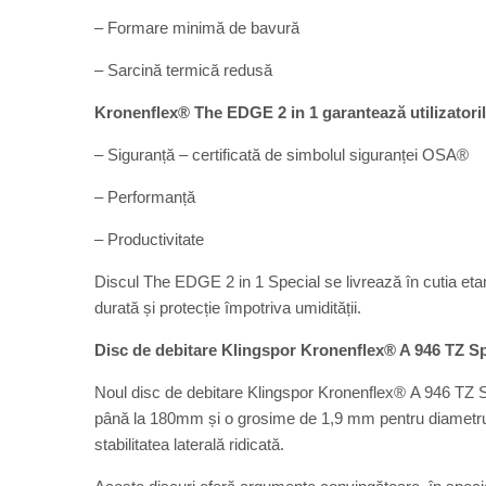
– Formare minimă de bavură
– Sarcină termică redusă
Kronenflex® The EDGE 2 in 1 garantează utilizatoril
– Siguranță – certificată de simbolul siguranței OSA®
– Performanță
– Productivitate
Discul The EDGE 2 in 1 Special se livrează în cutia et
durată și protecție împotriva umidității.
Disc de debitare Klingspor Kronenflex® A 946 TZ Sp
Noul disc de debitare Klingspor Kronenflex® A 946 TZ
până la 180mm și o grosime de 1,9 mm pentru diametru
stabilitatea laterală ridicată.