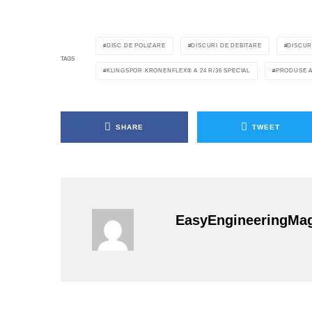
DISC DE POLIZARE
DISCURI DE DEBITARE
DISCUR
TAGS
KLINGSPOR KRONENFLEX® A 24 R/36 SPECIAL
PRODUSE A
SHARE
TWEET
EasyEngineeringMa