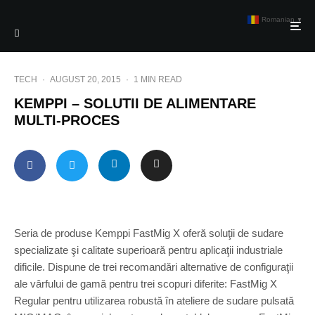
Romanian
▼
TECH
·
AUGUST 20, 2015
·
1 MIN READ
KEMPPI – SOLUTII DE ALIMENTARE
MULTI-PROCES
Seria de produse Kemppi FastMig X oferă soluţii de sudare
specializate şi calitate superioară pentru aplicaţii industriale
dificile. Dispune de trei recomandări alternative de configuraţii
ale vârfului de gamă pentru trei scopuri diferite: FastMig X
Regular pentru utilizarea robustă în ateliere de sudare pulsată