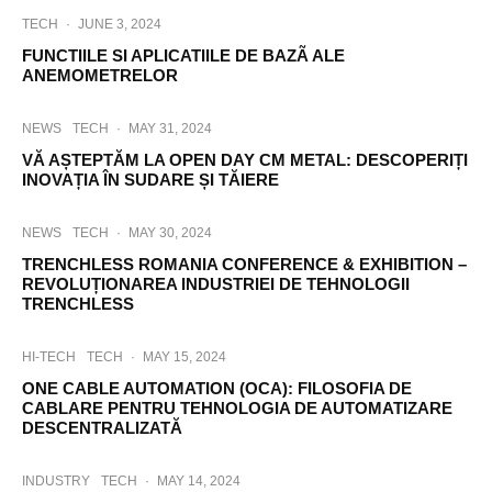
TECH
·
JUNE 3, 2024
FUNCTIILE SI APLICATIILE DE BAZÃ ALE
ANEMOMETRELOR
NEWS
TECH
·
MAY 31, 2024
VĂ AȘTEPTĂM LA OPEN DAY CM METAL: DESCOPERIȚI
INOVAȚIA ÎN SUDARE ȘI TĂIERE
NEWS
TECH
·
MAY 30, 2024
TRENCHLESS ROMANIA CONFERENCE & EXHIBITION –
REVOLUȚIONAREA INDUSTRIEI DE TEHNOLOGII
TRENCHLESS
HI-TECH
TECH
·
MAY 15, 2024
ONE CABLE AUTOMATION (OCA): FILOSOFIA DE
CABLARE PENTRU TEHNOLOGIA DE AUTOMATIZARE
DESCENTRALIZATĂ
INDUSTRY
TECH
·
MAY 14, 2024