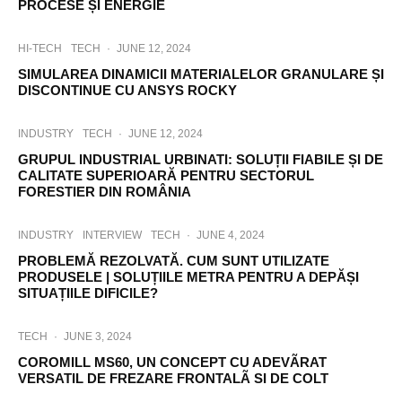
PROCESE ȘI ENERGIE
HI-TECH
TECH
·
JUNE 12, 2024
SIMULAREA DINAMICII MATERIALELOR GRANULARE ȘI
DISCONTINUE CU ANSYS ROCKY
INDUSTRY
TECH
·
JUNE 12, 2024
GRUPUL INDUSTRIAL URBINATI: SOLUȚII FIABILE ȘI DE
CALITATE SUPERIOARĂ PENTRU SECTORUL
FORESTIER DIN ROMÂNIA
INDUSTRY
INTERVIEW
TECH
·
JUNE 4, 2024
PROBLEMĂ REZOLVATĂ. CUM SUNT UTILIZATE
PRODUSELE | SOLUȚIILE METRA PENTRU A DEPĂȘI
SITUAȚIILE DIFICILE?
TECH
·
JUNE 3, 2024
COROMILL MS60, UN CONCEPT CU ADEVÃRAT
VERSATIL DE FREZARE FRONTALÃ SI DE COLT