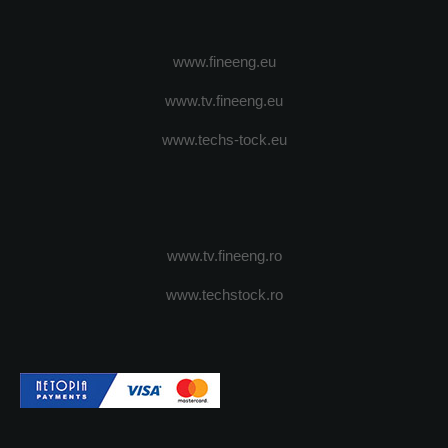
www.fineeng.eu
www.tv.fineeng.eu
www.techs-tock.eu
www.tv.fineeng.ro
www.techstock.ro