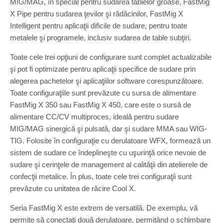
MIG/MAG, în special pentru sudarea tablelor groase, FastMig
X Pipe pentru sudarea ţevilor şi rădăcinilor, FastMig X
Intelligent pentru aplicaţii dificile de sudare, pentru toate
metalele şi programele, inclusiv sudarea de table subţiri.
Toate cele trei opţiuni de configurare sunt complet actualizabile
şi pot fi optimizate pentru aplicaţii specifice de sudare prin
alegerea pachetelor şi aplicaţiilor software corespunzătoare.
Toate configuraţiile sunt prevăzute cu sursa de alimentare
FastMig X 350 sau FastMig X 450, care este o sursă de
alimentare CC/CV multiproces, ideală pentru sudare
MIG/MAG sinergică şi pulsată, dar şi sudare MMA sau WIG-
TIG. Folosite în configuraţie cu derulatoare WFX, formează un
sistem de sudare ce îndeplineşte cu uşurinţă orice nevoie de
sudare şi cerinţele de management al calităţii din atelierele de
confecţii metalice. În plus, toate cele trei configuraţii sunt
prevăzute cu unitatea de răcire Cool X.
Seria FastMig X este extrem de versatilă. De exemplu, vă
permite să conectaţi două derulatoare, permiţând o schimbare