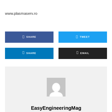
www.plasmaserv.ro
SHARE
TWEET
SHARE
EMAIL
EasyEngineeringMag