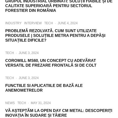
GRUPUL INDUSTRIAL URBINATI: SOLUȚII FIABILE ȘI DE
CALITATE SUPERIOARĂ PENTRU SECTORUL
FORESTIER DIN ROMÂNIA
INDUSTRY
INTERVIEW
TECH
·
JUNE 4, 2024
PROBLEMĂ REZOLVATĂ. CUM SUNT UTILIZATE
PRODUSELE | SOLUȚIILE METRA PENTRU A DEPĂȘI
SITUAȚIILE DIFICILE?
TECH
·
JUNE 3, 2024
COROMILL MS60, UN CONCEPT CU ADEVÃRAT
VERSATIL DE FREZARE FRONTALÃ SI DE COLT
TECH
·
JUNE 3, 2024
FUNCTIILE SI APLICATIILE DE BAZÃ ALE
ANEMOMETRELOR
NEWS
TECH
·
MAY 31, 2024
VĂ AȘTEPTĂM LA OPEN DAY CM METAL: DESCOPERIȚI
INOVAȚIA ÎN SUDARE ȘI TĂIERE