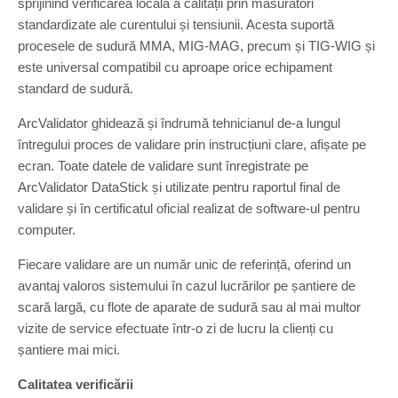
sprijinind verificarea locală a calității prin măsurători
standardizate ale curentului și tensiunii. Acesta suportă
procesele de sudură MMA, MIG-MAG, precum și TIG-WIG și
este universal compatibil cu aproape orice echipament
standard de sudură.
ArcValidator ghidează și îndrumă tehnicianul de-a lungul
întregului proces de validare prin instrucțiuni clare, afișate pe
ecran. Toate datele de validare sunt înregistrate pe
ArcValidator DataStick și utilizate pentru raportul final de
validare și în certificatul oficial realizat de software-ul pentru
computer.
Fiecare validare are un număr unic de referință, oferind un
avantaj valoros sistemului în cazul lucrărilor pe șantiere de
scară largă, cu flote de aparate de sudură sau al mai multor
vizite de service efectuate într-o zi de lucru la clienți cu
șantiere mai mici.
Calitatea verificării