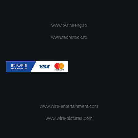
www.tv.fineeng.ro
www.techstock.ro
www.wire-entertainment.com
www.wire-pictures.com