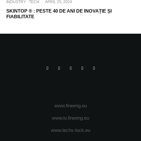
INDUSTRY
TECH
·
APRIL 25, 2024
SKINTOP ® : PESTE 40 DE ANI DE INOVAȚIE ȘI
FIABILITATE
www.fineeng.eu
www.tv.fineeng.eu
www.techs-tock.eu