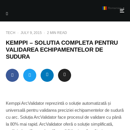
Romanian
▼
TECH
·
JULY 9, 2015
·
2 MIN READ
KEMPPI – SOLUTIA COMPLETA PENTRU
VALIDAREA ECHIPAMENTELOR DE
SUDURA
Kemppi ArcValidator reprezintă o soluție automatizată și
universală pentru validarea preciziei echipamentelor de sudură
cu arc. Soluția ArcValidator face procesul de validare cu până
la 80% mai rapid. ArcValidator oferă o soluție simplificată,