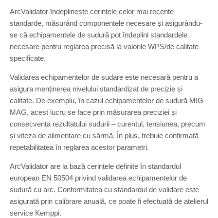
ArcValidator îndeplinește cerințele celor mai recente
standarde, măsurând componentele necesare și asigurându-
se că echipamentele de sudură pot îndeplini standardele
necesare pentru reglarea precisă la valorile WPS/de calitate
specificate.
Validarea echipamentelor de sudare este necesară pentru a
asigura menținerea nivelului standardizat de precizie și
calitate. De exemplu, în cazul echipamentelor de sudură MIG-
MAG, acest lucru se face prin măsurarea preciziei și
consecvența rezultatului sudurii – curentul, tensiunea, precum
și viteza de alimentare cu sârmă. În plus, trebuie confirmată
repetabilitatea în reglarea acestor parametri.
ArcValidator are la bază cerințele definite în standardul
european EN 50504 privind validarea echipamentelor de
sudură cu arc. Conformitatea cu standardul de validare este
asigurată prin calibrare anuală, ce poate fi efectuată de atelierul
service Kemppi.