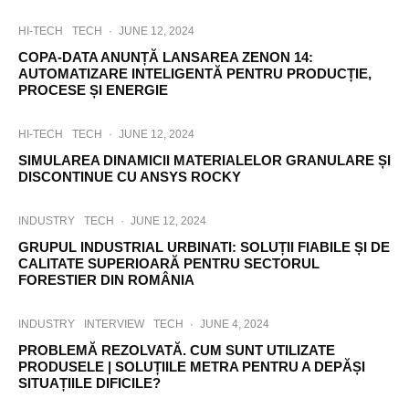
HI-TECH
TECH
·
JUNE 12, 2024
COPA-DATA ANUNȚĂ LANSAREA ZENON 14:
AUTOMATIZARE INTELIGENTĂ PENTRU PRODUCȚIE,
PROCESE ȘI ENERGIE
HI-TECH
TECH
·
JUNE 12, 2024
SIMULAREA DINAMICII MATERIALELOR GRANULARE ȘI
DISCONTINUE CU ANSYS ROCKY
INDUSTRY
TECH
·
JUNE 12, 2024
GRUPUL INDUSTRIAL URBINATI: SOLUȚII FIABILE ȘI DE
CALITATE SUPERIOARĂ PENTRU SECTORUL
FORESTIER DIN ROMÂNIA
INDUSTRY
INTERVIEW
TECH
·
JUNE 4, 2024
PROBLEMĂ REZOLVATĂ. CUM SUNT UTILIZATE
PRODUSELE | SOLUȚIILE METRA PENTRU A DEPĂȘI
SITUAȚIILE DIFICILE?