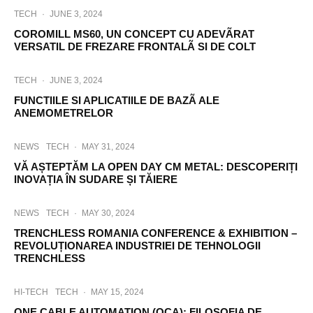
TECH
·
JUNE 3, 2024
COROMILL MS60, UN CONCEPT CU ADEVÃRAT
VERSATIL DE FREZARE FRONTALÃ SI DE COLT
TECH
·
JUNE 3, 2024
FUNCTIILE SI APLICATIILE DE BAZÃ ALE
ANEMOMETRELOR
NEWS
TECH
·
MAY 31, 2024
VĂ AȘTEPTĂM LA OPEN DAY CM METAL: DESCOPERIȚI
INOVAȚIA ÎN SUDARE ȘI TĂIERE
NEWS
TECH
·
MAY 30, 2024
TRENCHLESS ROMANIA CONFERENCE & EXHIBITION –
REVOLUȚIONAREA INDUSTRIEI DE TEHNOLOGII
TRENCHLESS
HI-TECH
TECH
·
MAY 15, 2024
ONE CABLE AUTOMATION (OCA): FILOSOFIA DE