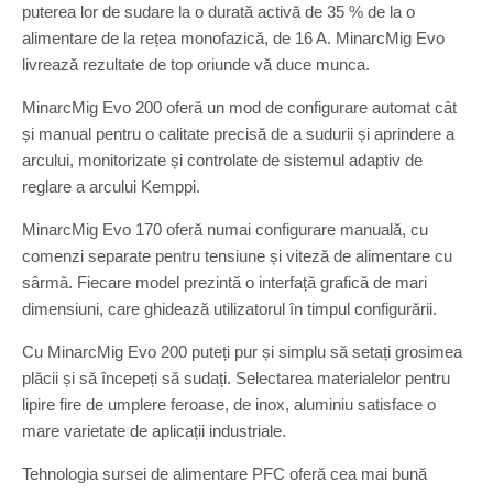
puterea lor de sudare la o durată activă de 35 % de la o
alimentare de la rețea monofazică, de 16 A. MinarcMig Evo
livrează rezultate de top oriunde vă duce munca.
MinarcMig Evo 200 oferă un mod de configurare automat cât
și manual pentru o calitate precisă de a sudurii și aprindere a
arcului, monitorizate și controlate de sistemul adaptiv de
reglare a arcului Kemppi.
MinarcMig Evo 170 oferă numai configurare manuală, cu
comenzi separate pentru tensiune și viteză de alimentare cu
sârmă. Fiecare model prezintă o interfață grafică de mari
dimensiuni, care ghidează utilizatorul în timpul configurării.
Cu MinarcMig Evo 200 puteți pur și simplu să setați grosimea
plăcii și să începeți să sudați. Selectarea materialelor pentru
lipire fire de umplere feroase, de inox, aluminiu satisface o
mare varietate de aplicații industriale.
Tehnologia sursei de alimentare PFC oferă cea mai bună