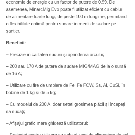
economie de energie cu un factor de putere de 0,99. De
asemenea, MinarcMig Evo poate fi utilizat eficient cu cabluri
de alimentare foarte lungi, de peste 100 m lungime, permițând
o flexibilitate optimă pentru sudare în medii de sudare pe
șantier.
Beneficii:
– Precizie în calitatea sudurii și aprinderea arcului;
– 200 sau 170 A de putere de sudare MIG/MAG de la o sursă
de 16 A;
– Utilizare cu fire de umplere de Fe, Fe FCW, Ss, Al, CuSi, în
bobine de 1 kg și de 5 kg;
– Cu modelul de 200 A, doar setați grosimea plăcii și începeți
să sudați;
– Afișajul grafic mare ghidează utilizatorul;
– Proiectat pentru utilizare cu cabluri lungi de alimentare de cel