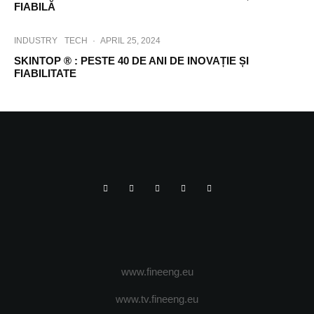
FIABILĂ
INDUSTRY
TECH
·
APRIL 25, 2024
SKINTOP ® : PESTE 40 DE ANI DE INOVAȚIE ȘI
FIABILITATE
www.fineeng.eu
www.tv.fineeng.eu