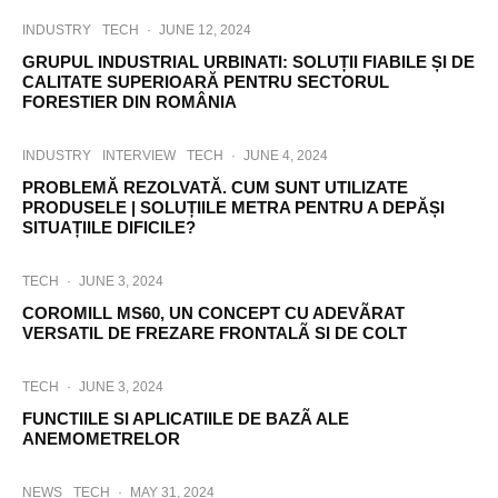
INDUSTRY
TECH
·
JUNE 12, 2024
GRUPUL INDUSTRIAL URBINATI: SOLUȚII FIABILE ȘI DE
CALITATE SUPERIOARĂ PENTRU SECTORUL
FORESTIER DIN ROMÂNIA
INDUSTRY
INTERVIEW
TECH
·
JUNE 4, 2024
PROBLEMĂ REZOLVATĂ. CUM SUNT UTILIZATE
PRODUSELE | SOLUȚIILE METRA PENTRU A DEPĂȘI
SITUAȚIILE DIFICILE?
TECH
·
JUNE 3, 2024
COROMILL MS60, UN CONCEPT CU ADEVÃRAT
VERSATIL DE FREZARE FRONTALÃ SI DE COLT
TECH
·
JUNE 3, 2024
FUNCTIILE SI APLICATIILE DE BAZÃ ALE
ANEMOMETRELOR
NEWS
TECH
·
MAY 31, 2024