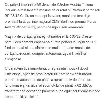
Cu prilejul împlinirii a 50 de ani de Kärcher Austria, în luna
ianuarie a fost lansată maşina de curăţat şi întreţinut pardoseli
BR 35/12 C. Cu un concept inovator, maşina a fost deja
premiată la târgul internaţional CMS Berlin cu premiul Purus
Award Winner 2013, pentru designul său remarcabil.
Maşina de curăţat şi întreţinut pardoseli BR 35/12 C este
primul echipament capabil să cureţe perfect la unghi de 90°,
fiind totodată şi una dintre cele mai compacte maşini de
curăţat pardoseli, complet autonomă, uşoară, agilă şi
silenţioasă.
O caracteristică importantă o reprezintă modulul „Eco!
Efficiency”, specific producătorului Kärcher. Acest modul
permite o autonomie de până la aproximativ două ore de
funcţionare şi un nivel al zgomotului de până la 62 dB(A),
transformând acest echipament în „colegul tăcut” care îşi face
treaba rapid şi eficient.