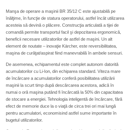
Manşa de operare a maşinii BR 35/12 C este ajustabilă pe
înălţime, în funcţie de statura operatorului, astfel încât utilizarea
acesteia să devină o plăcere. Construcţia articulată a tijei de
comandă permite transportul facil şi depozitarea ergonomică,
beneficii necesare utilizatorilor de astfel de maşini. Un alt
element de noutate – inovaţie Kärcher, este reversibilitatea,
maşina de curăţat/aspirat fiind manevrabilă în ambele sensuri.
De asemenea, echipamentul este complet autonom datorită
acumulatorilor cu Li-Ion, din echiparea standard. Viteza mare
de încărcare a acumulatorilor conferă posibilitatea utilizării
maşinii la scurt timp după descărcarea acestora, adică în
numai o oră maşina putând fi încărcată la 50% din capacitatea
de stocare a energiei. Tehnologia inteligentă de încărcare, fără
efect de memorie duce la o viaţă de circa trei ori mai lungă
pentru acumulatori, economisind astfel sume importante în
bugetul utilizatorilor.