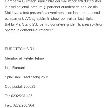
Compania Eurotech, unul dintre cei mai importanţi distribuitori
la nivel naţional, precum şi partener autorizat de service din
Moldova, a fost prezentă la evenimentul de lansare a acestui
echipament. „Vă aşteptăm în showroom-ul din Iaşi, Splai
Bahlui Mal Stâng 25B pentru consiliere şi identificarea soluţiilor
optime în domeniul curăţeniei.”
EUROTECH S.R.L.
Membru al Reţelei Tehnik
Iaşi, Romania
Splai Bahlui Mal Stâng 25 B
Cod poştal: 700029
Tel: 0232/231.435
Fax: 0232/266.364