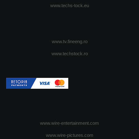
www.techs-tock.eu
www.tv.fineeng.ro
www.techstock.ro
www.wire-entertainment.com
www.wire-pictures.com