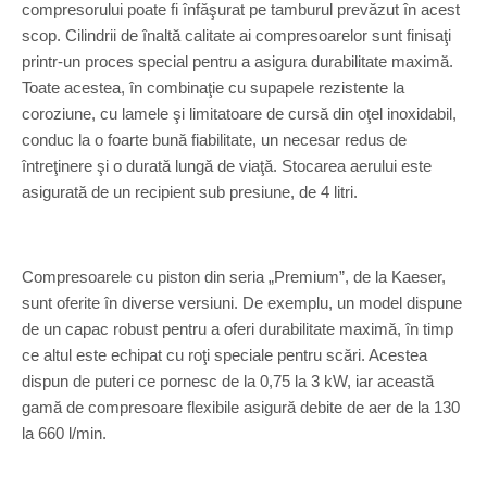
compresorului poate fi înfăşurat pe tamburul prevăzut în acest
scop. Cilindrii de înaltă calitate ai compresoarelor sunt finisaţi
printr-un proces special pentru a asigura durabilitate maximă.
Toate acestea, în combinaţie cu supapele rezistente la
coroziune, cu lamele şi limitatoare de cursă din oţel inoxidabil,
conduc la o foarte bună fiabilitate, un necesar redus de
întreţinere şi o durată lungă de viaţă. Stocarea aerului este
asigurată de un recipient sub presiune, de 4 litri.
Compresoarele cu piston din seria „Premium”, de la Kaeser,
sunt oferite în diverse versiuni. De exemplu, un model dispune
de un capac robust pentru a oferi durabilitate maximă, în timp
ce altul este echipat cu roţi speciale pentru scări. Acestea
dispun de puteri ce pornesc de la 0,75 la 3 kW, iar această
gamă de compresoare flexibile asigură debite de aer de la 130
la 660 l/min.