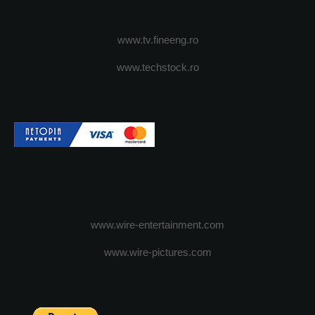
www.tv.fineeng.ro
www.techstock.ro
www.wire-entertainment.com
www.wire-pictures.com