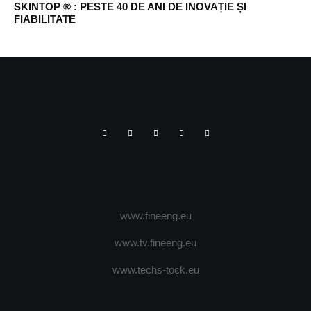
SKINTOP ® : PESTE 40 DE ANI DE INOVAȚIE ȘI
FIABILITATE
www.fineeng.eu
www.tv.fineeng.eu
www.techs-tock.eu