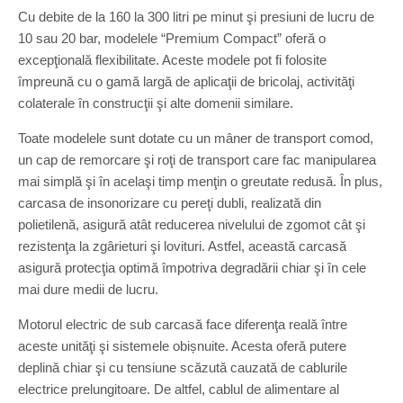
Cu debite de la 160 la 300 litri pe minut şi presiuni de lucru de
10 sau 20 bar, modelele “Premium Compact” oferă o
excepţională flexibilitate. Aceste modele pot fi folosite
împreună cu o gamă largă de aplicaţii de bricolaj, activităţi
colaterale în construcţii şi alte domenii similare.
Toate modelele sunt dotate cu un mâner de transport comod,
un cap de remorcare şi roţi de transport care fac manipularea
mai simplă şi în acelaşi timp menţin o greutate redusă. În plus,
carcasa de insonorizare cu pereţi dubli, realizată din
polietilenă, asigură atât reducerea nivelului de zgomot cât şi
rezistenţa la zgârieturi şi lovituri. Astfel, această carcasă
asigură protecţia optimă împotriva degradării chiar şi în cele
mai dure medii de lucru.
Motorul electric de sub carcasă face diferenţa reală între
aceste unităţi şi sistemele obișnuite. Acesta oferă putere
deplină chiar şi cu tensiune scăzută cauzată de cablurile
electrice prelungitoare. De altfel, cablul de alimentare al