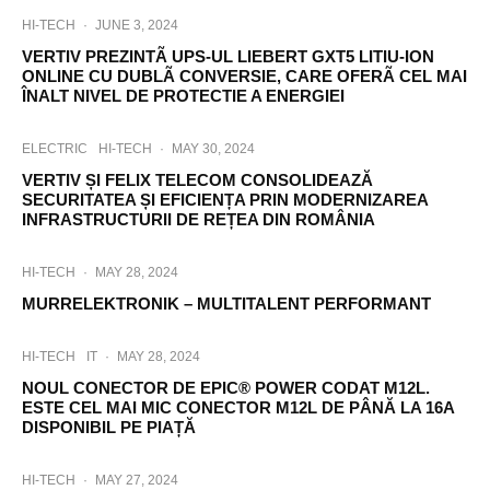
HI-TECH
·
JUNE 3, 2024
VERTIV PREZINTÃ UPS-UL LIEBERT GXT5 LITIU-ION
ONLINE CU DUBLÃ CONVERSIE, CARE OFERÃ CEL MAI
ÎNALT NIVEL DE PROTECTIE A ENERGIEI
ELECTRIC
HI-TECH
·
MAY 30, 2024
VERTIV ȘI FELIX TELECOM CONSOLIDEAZĂ
SECURITATEA ȘI EFICIENȚA PRIN MODERNIZAREA
INFRASTRUCTURII DE REȚEA DIN ROMÂNIA
HI-TECH
·
MAY 28, 2024
MURRELEKTRONIK – MULTITALENT PERFORMANT
HI-TECH
IT
·
MAY 28, 2024
NOUL CONECTOR DE EPIC® POWER CODAT M12L.
ESTE CEL MAI MIC CONECTOR M12L DE PÂNĂ LA 16A
DISPONIBIL PE PIAȚĂ
HI-TECH
·
MAY 27, 2024