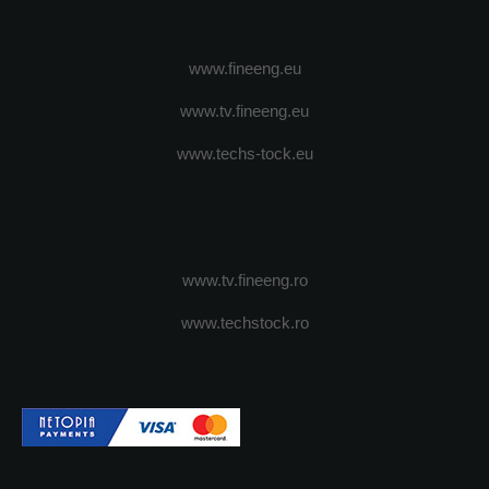
www.fineeng.eu
www.tv.fineeng.eu
www.techs-tock.eu
www.tv.fineeng.ro
www.techstock.ro