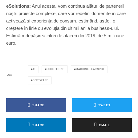
eSolutions:
Anul acesta, vom continua alături de partenerii
noștri proiecte complexe, care vor redefini domeniile în care
activează și experiența de consum, estimând, astfel, o
creștere în linie cu evoluția din ultimii ani a business-ului.
Estimăm depășirea cifrei de afaceri din 2019, de 5 milioane
euro.
AI
ESOLUTIONS
MACHINE LEARNING
TAGS
SOFTWARE
SHARE
TWEET
SHARE
EMAIL