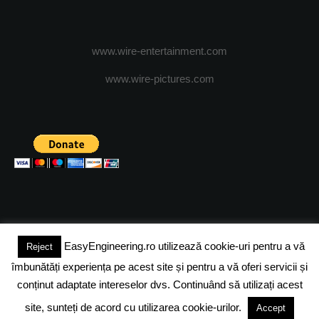
www.wire-entertainment.com
www.wire-pictures.com
EasyEngineering.ro utilizează cookie-uri pentru a vă
Reject
(c) 2024 - FineEngineeringMagazine. All rights reserved.
îmbunătăți experiența pe acest site și pentru a vă oferi servicii și
DESPRE NOI
ADVERTISING
JOBS
DESPRE COOKIES
conținut adaptate intereselor dvs. Continuând să utilizați acest
site, sunteți de acord cu utilizarea cookie-urilor.
Accept
POLITICA DE CONFIDENTIALITATE
TERMENI SI CONDITII