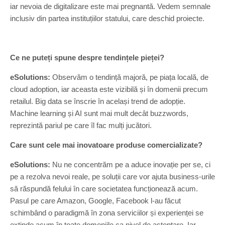
iar nevoia de digitalizare este mai pregnantă. Vedem semnale
inclusiv din partea instituțiilor statului, care deschid proiecte.
Ce ne puteți spune despre tendințele pieței?
eSolutions:
Observăm o tendință majoră, pe piața locală, de
cloud adoption, iar aceasta este vizibilă și în domenii precum
retailul. Big data se înscrie în același trend de adopție.
Machine learning și AI sunt mai mult decât buzzwords,
reprezintă pariul pe care îl fac mulți jucători.
Care sunt cele mai inovatoare produse comercializate?
eSolutions:
Nu ne concentrăm pe a aduce inovație per se, ci
pe a rezolva nevoi reale, pe soluții care vor ajuta business-urile
să răspundă felului în care societatea funcționează acum.
Pasul pe care Amazon, Google, Facebook l-au făcut
schimbând o paradigmă în zona serviciilor și experienței se
extinde acum în toate domeniile ca nivel de așteptare. Iar