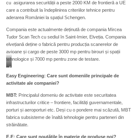
cu asigurarea securității a peste 2000 KM de frontieră a UE
care a contribuit la îndeplinirea criteriilor tehnice pentru
aderarea României la spațiul Schengen.
Compania este actualmente deținută de compania Mircea
Tudor Scan Tech cu sediul în Saint-Imier, Elveția. Compania
elvețiană deține o fabrică pentru producția scanerelor de
avioane și cargo de peste 3000 mp pentru birouri și spații
tehnologice și 7000 mp pentru zone de testare.
S
e
Easy Engineering: Care sunt domeniile principale de
d
activitate ale companiei?
i
u
MBT:
Principalul domeniu de activitate este securitatea
l
infrastructurilor critice – frontiere, facilități guvernamentale,
d
i
porturi și aeroporturi etc. Deși cu o pondere mai scăzută, MBT
n
fabrica subsisteme de înaltă tehnologie pentru parteneri din
S
străinătate.
a
i
E.E: Care sunt noutățile în materie de produse noi?
n