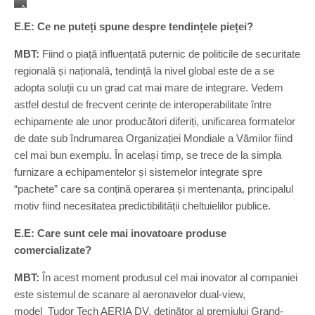
A
E
E.E: Ce ne puteți spune despre tendințele pieței?
R
I
MBT:
Fiind o piață influențată puternic de politicile de securitate
A
regională și națională, tendință la nivel global este de a se
D
adopta soluții cu un grad cat mai mare de integrare. Vedem
V
o
astfel destul de frecvent cerințe de interoperabilitate între
n
echipamente ale unor producători diferiți, unificarea formatelor
s
de date sub îndrumarea Organizației Mondiale a Vămilor fiind
i
cel mai bun exemplu. În același timp, se trece de la simpla
t
e
furnizare a echipamentelor și sistemelor integrate spre
t
“pachete” care sa conțină operarea și mentenanța, principalul
e
motiv fiind necesitatea predictibilității cheltuielilor publice.
s
t
E.E: Care sunt cele mai inovatoare produse
a
r
comercializate?
e
E
MBT:
În acest moment produsul cel mai inovator al companiei
l
este sistemul de scanare al aeronavelor dual-view,
v
model Tudor Tech AERIA DV, deținător al premiului Grand-