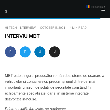
Romanian
▼
HI-TECH
INTERVIEW
·
OCTOBER 5, 2021
·
4 MIN READ
INTERVIU MBT
MBT este singurul producător român de sisteme de scanare a
vehiculelor și containerelor, precum și unul dintre cei mai
importanți furnizori de soluții de securitate constând în
echipamente specializate, dar și în sisteme integrate
dezvoltate in-house.
Printre soluțiile furnizate, se regăsesc: