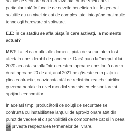
soluție de scanare non-intruzivă atât of-the-shelf cât și
l
particularizată în funcție de nevoile beneficiarului. În general
u
i
soluțiile au un nivel ridicat de complexitate, integrând mai multe
s
tehnologii hardware și software.
c
a
E.E: În ce stadiu se afla piața în care activați, la momentul
n
actual?
a
t
MBT:
La fel ca multe alte domenii, piața de securitate a fost
afectata considerabil de pandemie. Dacă pana la începutul lui
2020 aceasta se afla într-o creștere aproape constantă care a
durat aproape 20 de ani, anul 2021 ne găsește cu o piața in
plina contracție, ocazionata atât de redistribuirea cheltuielilor
guvernamentale la nivel mondial spre sistemele sanitare și
sprijinul economiilor.
În același timp, producătorii de soluții de securitate se
confruntă cu instabilitatea lanțului de aprovizionare atât din
punct de vedere al disponibilității de componente cat si în ceea
ce privește respectarea termenelor de livrare.