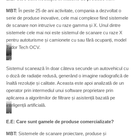
t
MBT:
În peste 25 de ani activitate, compania a dezvoltat o
-
I
serie de produse inovative, cele mai complexe fiind sistemele
m
de scanare non intruzive cu raze gamma și X. Unul dintre
i
sistemele cele mai noi este sistemul de scanare cu raze X
e
pentru autoturisme și camionete cu sau fără ocupanți, model
r
Tudor Tech OCV.
O
O
C
C
V
Sistemul scanează în doar câteva secunde un autovehicul cu
V
-
o doză de radiație redusă, generând o imagine radiografică de
–
v
înaltă rezoluție și calitate. Aceasta este apoi analizată de un
v
a
a
operator prin intermediul unui software proprietare prin
r
r
i
aplicarea a algoritmilor de filtrare și asistență bazată pe
i
a
inteligență artificială.
a
n
n
I
t
t
m
a
E.E: Care sunt gamele de produse comercializate?
a
a
f
c
g
i
MBT:
Sistemele de scanare proiectare, produse și
u
i