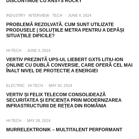
DISCONTINUE CU ANSYS ROCKY
INDUSTRY
INTERVIEW
TECH
·
JUNE 4, 2024
PROBLEMĂ REZOLVATĂ. CUM SUNT UTILIZATE
PRODUSELE | SOLUȚIILE METRA PENTRU A DEPĂȘI
SITUAȚIILE DIFICILE?
HI-TECH
·
JUNE 3, 2024
VERTIV PREZINTÃ UPS-UL LIEBERT GXT5 LITIU-ION
ONLINE CU DUBLÃ CONVERSIE, CARE OFERÃ CEL MAI
ÎNALT NIVEL DE PROTECTIE A ENERGIEI
ELECTRIC
HI-TECH
·
MAY 30, 2024
VERTIV ȘI FELIX TELECOM CONSOLIDEAZĂ
SECURITATEA ȘI EFICIENȚA PRIN MODERNIZAREA
INFRASTRUCTURII DE REȚEA DIN ROMÂNIA
HI-TECH
·
MAY 28, 2024
MURRELEKTRONIK – MULTITALENT PERFORMANT