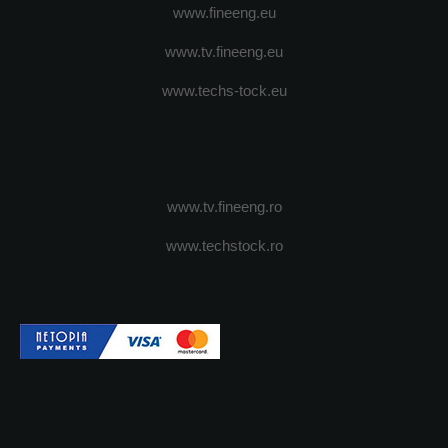
www.fineeng.eu
www.tv.fineeng.eu
www.techs-tock.eu
www.tv.fineeng.ro
www.techstock.ro