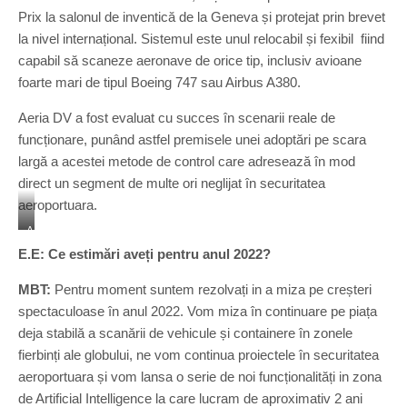
e
Prix la salonul de inventică de la Geneva și protejat prin brevet
ț
i
la nivel internațional. Sistemul este unul relocabil și fexibil fiind
a
capabil să scaneze aeronave de orice tip, inclusiv avioane
foarte mari de tipul Boeing 747 sau Airbus A380.
Aeria DV a fost evaluat cu succes în scenarii reale de
funcționare, punând astfel premisele unei adoptări pe scara
largă a acestei metode de control care adresează în mod
direct un segment de multe ori neglijat în securitatea
aeroportuara.
A
E
E.E: Ce estimări aveți pentru anul 2022?
R
I
MBT:
Pentru moment suntem rezolvați in a miza pe creșteri
A
spectaculoase în anul 2022. Vom miza în continuare pe piața
D
deja stabilă a scanării de vehicule și containere în zonele
V
î
fierbinți ale globului, ne vom continua proiectele în securitatea
n
aeroportuara și vom lansa o serie de noi funcționalități in zona
a
de Artificial Intelligence la care lucram de aproximativ 2 ani
e