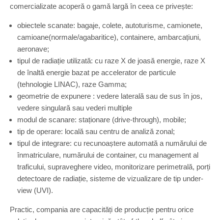
x
comercializate acoperă o gamă largă în ceea ce privește:
c
n
ă
o
e
(
obiectele scanate: bagaje, colete, autoturisme, camionete,
n
r
d
v
camioane(normale/agabaritice), containere, ambarcațiuni,
a
r
e
d
i
aeronave;
y
i
v
tipul de radiație utilizată: cu raze X de joasă energie, raze X
o
o
e
de înaltă energie bazat pe accelerator de particule
r
g
t
(tehnologie LINAC), raze Gamma;
r
h
a
r
geometrie de expunere : vedere laterală sau de sus în jos,
f
o
vedere singulară sau vederi multiple
i
u
modul de scanare: staționare (drive-through), mobile;
c
g
ă
tip de operare: locală sau centru de analiză zonal;
h
a
)
tipul de integrare: cu recunoaștere automată a numărului de
v
înmatriculare, numărului de container, cu management al
e
traficului, supraveghere video, monitorizare perimetrală, porți
h
i
detectoare de radiație, sisteme de vizualizare de tip under-
c
view (UVI).
u
l
Practic, compania are capacități de producție pentru orice
u