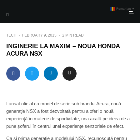
Romanian
▼
TECH
·
FEBRUARY 9, 2015
·
2 MIN READ
INGINERIE LA MAXIM – NOUA HONDA
ACURA NSX
Lansat oficial ca model de serie sub brandul Acura, nouă
generaţie NSX a fost dezvoltată pentru a oferi o nouă
experienţă în materie de sportivitate, una axată pe ideea de a
pune şoferul în centrul unei experienţe senzoriale de efect.
Ca şi prima generaţie a modelului NSX, recunoscută pentru