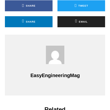
SHARE
TWEET
SHARE
EMAIL
EasyEngineeringMag
Related