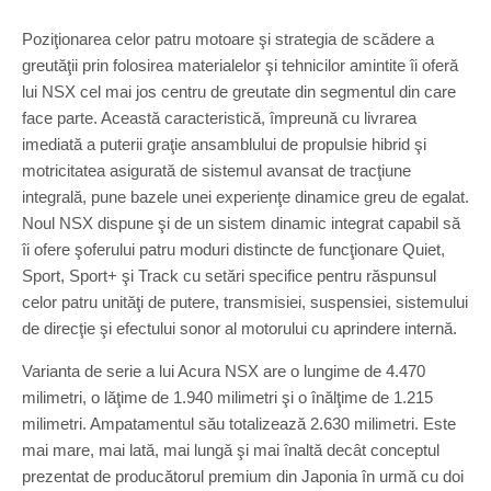
Poziţionarea celor patru motoare şi strategia de scădere a
greutăţii prin folosirea materialelor şi tehnicilor amintite îi oferă
lui NSX cel mai jos centru de greutate din segmentul din care
face parte. Această caracteristică, împreună cu livrarea
imediată a puterii graţie ansamblului de propulsie hibrid şi
motricitatea asigurată de sistemul avansat de tracţiune
integrală, pune bazele unei experienţe dinamice greu de egalat.
Noul NSX dispune şi de un sistem dinamic integrat capabil să
îi ofere şoferului patru moduri distincte de funcţionare Quiet,
Sport, Sport+ şi Track cu setări specifice pentru răspunsul
celor patru unităţi de putere, transmisiei, suspensiei, sistemului
de direcţie şi efectului sonor al motorului cu aprindere internă.
Varianta de serie a lui Acura NSX are o lungime de 4.470
milimetri, o lăţime de 1.940 milimetri şi o înălţime de 1.215
milimetri. Ampatamentul său totalizează 2.630 milimetri. Este
mai mare, mai lată, mai lungă şi mai înaltă decât conceptul
prezentat de producătorul premium din Japonia în urmă cu doi