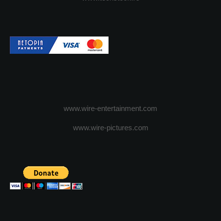
www.wire-entertainment.com
www.wire-pictures.com