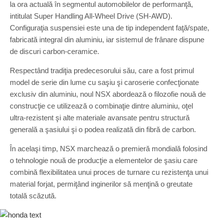
la ora actuală în segmentul automobilelor de performanţă,
intitulat Super Handling All-Wheel Drive (SH-AWD).
Configuraţia suspensiei este una de tip independent faţă/spate,
fabricată integral din aluminiu, iar sistemul de frânare dispune
de discuri carbon-ceramice.
Respectând tradiţia predecesorului său, care a fost primul
model de serie din lume cu saşiu şi caroserie confecţionate
exclusiv din aluminiu, noul NSX abordează o filozofie nouă de
construcţie ce utilizează o combinaţie dintre aluminiu, oţel
ultra-rezistent şi alte materiale avansate pentru structură
generală a şasiului şi o podea realizată din fibră de carbon.
În acelaşi timp, NSX marchează o premieră mondială folosind
o tehnologie nouă de producţie a elementelor de şasiu care
combină flexibilitatea unui proces de turnare cu rezistenţa unui
material forjat, permiţând inginerilor să menţină o greutate
totală scăzută.