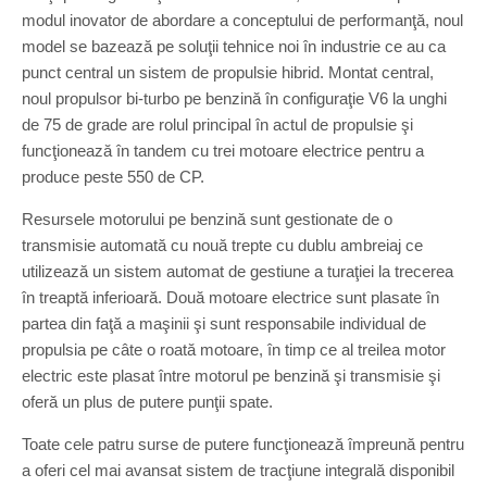
modul inovator de abordare a conceptului de performanţă, noul
model se bazează pe soluţii tehnice noi în industrie ce au ca
punct central un sistem de propulsie hibrid. Montat central,
noul propulsor bi-turbo pe benzină în configuraţie V6 la unghi
de 75 de grade are rolul principal în actul de propulsie şi
funcţionează în tandem cu trei motoare electrice pentru a
produce peste 550 de CP.
Resursele motorului pe benzină sunt gestionate de o
transmisie automată cu nouă trepte cu dublu ambreiaj ce
utilizează un sistem automat de gestiune a turaţiei la trecerea
în treaptă inferioară. Două motoare electrice sunt plasate în
partea din faţă a maşinii şi sunt responsabile individual de
propulsia pe câte o roată motoare, în timp ce al treilea motor
electric este plasat între motorul pe benzină şi transmisie şi
oferă un plus de putere punţii spate.
Toate cele patru surse de putere funcţionează împreună pentru
a oferi cel mai avansat sistem de tracţiune integrală disponibil