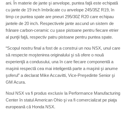
ani. În materie de jante şi anvelope, puntea faţă este echipată
cu jante de 19 inch îmbrăcate cu anvelope 245/35Z R19, în
timp ce puntea spate are pneuri 295/30Z R20 care echipau
jantele de 20 inch. Respectivele jante ascund un sistem de
frânare carbon-ceramic cu şase pistoane pentru fiecare etrier
al punţii faţă, respectiv patru pistoane pentru puntea spate.
“Scopul nostru final a fost de a construi un nou NSX, unul care
să respecte moştenirea originalului şi să ofere o nouă
experienţă a condusului, una în care fiecare componentă a
maşinii respectă cea mai inteligentă parte a maşinii şi anume
şoferul” a declarat Mike Accavitti, Vice-Preşedinte Senior şi
GM Acura.
Noul NSX va fi produs exclusiv la Performance Manufacturing
Center în statul American Ohio şi va fi comercializat pe piaţa
europeană că Honda NSX.