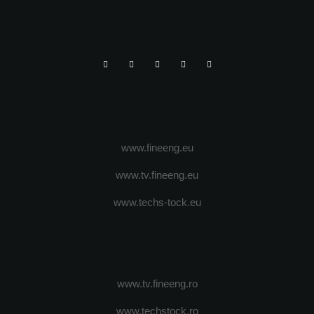
www.fineeng.eu
www.tv.fineeng.eu
www.techs-tock.eu
www.tv.fineeng.ro
www.techstock.ro