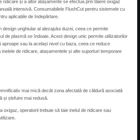
 ridicare și a altor atașamente se efectua prin tăiere oxigaz
manuală intensivă. Consumabilele FlushCut pentru sistemele cu
u aplicațiile de îndepărtare.
 design unghiular al alezajului duzei, ceea ce permite
ul de plasmă se îndoaie. Acest design unic permite utilizatorilor
ai aproape sau la același nivel cu baza, ceea ce reduce
za inelele de ridicare, atașamentele și alte suporturi temporare
emnificativ mai mică decât zona afectată de căldură asociată
ă și șlefuire mai redusă.
 oxigaz, operatorii trebuie să taie inelul de ridicare sau
ilizare.