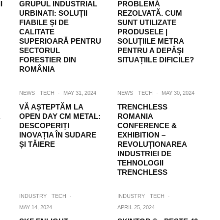
I
GRUPUL INDUSTRIAL
PROBLEMĂ
URBINATI: SOLUȚII
REZOLVATĂ. CUM
FIABILE ȘI DE
SUNT UTILIZATE
CALITATE
PRODUSELE |
SUPERIOARĂ PENTRU
SOLUȚIILE METRA
SECTORUL
PENTRU A DEPĂȘI
FORESTIER DIN
SITUAȚIILE DIFICILE?
ROMÂNIA
NEWS
TECH
·
MAY 31, 2024
NEWS
TECH
·
MAY 30, 2024
VĂ AȘTEPTĂM LA
TRENCHLESS
Ã
OPEN DAY CM METAL:
ROMANIA
DESCOPERIȚI
CONFERENCE &
INOVAȚIA ÎN SUDARE
EXHIBITION –
ȘI TĂIERE
REVOLUȚIONAREA
INDUSTRIEI DE
TEHNOLOGII
TRENCHLESS
INDUSTRY
TECH
·
INDUSTRY
TECH
·
MAY 14, 2024
APRIL 25, 2024