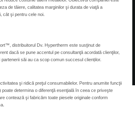
za de tăiere, calitatea marginilor şi durata de viaţă a
cât şi pentru cele noi.
ort™, distribuitorul Dv. Hypertherm este susţinut de
ferent dacă se pune accentul pe consultanţă acordată clienţilor,
i partenerii săi au ca scop comun succesul clienților.
ivitatea şi ridică preţul consumabilelor. Pentru anumite funcţii
poate determina o diferenţă esenţială în ceea ce priveşte
re contează şi fabricăm toate piesele originale conform
ma.