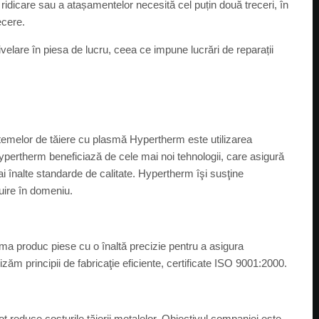
e ridicare sau a atașamentelor necesită cel puțin două treceri, în
ecere.
velare în piesa de lucru, ceea ce impune lucrări de reparații
temelor de tăiere cu plasmă Hypertherm este utilizarea
ertherm beneficiază de cele mai noi tehnologii, care asigură
i înalte standarde de calitate. Hypertherm îşi susţine
ruire în domeniu.
ma produc piese cu o înaltă precizie pentru a asigura
lizăm principii de fabricaţie eficiente, certificate ISO 9001:2000.
t reduce costurile tăierii metalelor. Obiectivul companiei este