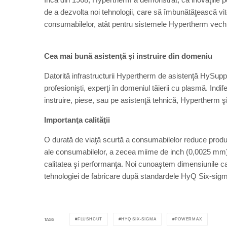
de a dezvolta noi tehnologii, care să îmbunătăţească vite
consumabilelor, atât pentru sistemele Hypertherm vechi, 
Cea mai bună asistenţă şi instruire din domeniu
Datorită infrastructurii Hypertherm de asistenţă HySupp
profesionişti, experţi în domeniul tăierii cu plasmă. Indi
instruire, piese, sau pe asistenţă tehnică, Hypertherm ş
Importanţa calităţii
O durată de viaţă scurtă a consumabilelor reduce product
ale consumabilelor, a zecea miime de inch (0,0025 mm) 
calitatea şi performanţa. Noi cunoaştem dimensiunile ca
tehnologiei de fabricare după standardele HyQ Six-sig
FLUSHCUT
HYQ SIX-SIGMA
POWERMAX
TAGS