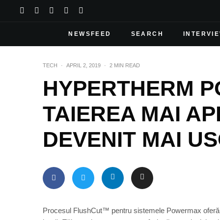
NEWSFEED
SEARCH
INTERVI
TECH
·
APRIL 2, 2019
·
2 MIN READ
HYPERTHERM 
TAIEREA MAI AP
DEVENIT MAI U
Procesul FlushCut™ pentru sistemele Powermax oferă uti