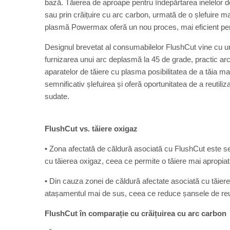
bază. Tăierea de aproape pentru îndepărtarea inelelor de
sau prin crăițuire cu arc carbon, urmată de o șlefuire 
plasmă Powermax oferă un nou proces, mai eficient pentr
Designul brevetat al consumabilelor FlushCut vine cu un
furnizarea unui arc deplasmă la 45 de grade, practic arc
aparatelor de tăiere cu plasma posibilitatea de a tăia m
semnificativ șlefuirea și oferă oportunitatea de a reutili
sudate.
FlushCut vs. tăiere oxigaz
• Zona afectată de căldură asociată cu FlushCut este s
cu tăierea oxigaz, ceea ce permite o tăiere mai apropiat
• Din cauza zonei de căldură afectate asociată cu tăierea
atașamentul mai de sus, ceea ce reduce șansele de reut
FlushCut în comparație cu crăițuirea cu arc carbon