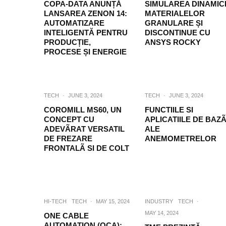
COPA-DATA ANUNȚĂ
SIMULAREA DINAMICI
LANSAREA ZENON 14:
MATERIALELOR
AUTOMATIZARE
GRANULARE ȘI
INTELIGENTĂ PENTRU
DISCONTINUE CU
PRODUCȚIE,
ANSYS ROCKY
PROCESE ȘI ENERGIE
TECH
·
JUNE 3, 2024
TECH
·
JUNE 3, 2024
COROMILL MS60, UN
FUNCTIILE SI
CONCEPT CU
APLICATIILE DE BAZ
ADEVÃRAT VERSATIL
ALE
DE FREZARE
ANEMOMETRELOR
FRONTALÃ SI DE COLT
HI-TECH
TECH
·
MAY 15, 2024
INDUSTRY
TECH
·
MAY 14, 2024
ONE CABLE
AUTOMATION (OCA):