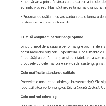
• Îndepărtarea prin crăițuirea cu arc carbon a inelelor d
schimb, procesul FlushCut necesită numai o singură tr
• Procesul de crăițuire cu arc carbon poate forma o deni
costisitoare și consumatoare de timp.
Cum să asigurăm performanţe optime
Singurul mod de a asigura performanţele optime ale sis
consumabilelor originale Hypertherm. Consumabilele Hyp
îmbunătăţirea performanţelor şi sunt fabricate la cele ma
produsele cu cele mai bune servicii de asistenţă şi inst
Cele mai înalte standarde calitate
Procedeele noastre de fabricaţie brevetate HyQ Six-sig
repetabilitatea performanţelor, tăietură după tăietură. Uti
Cele mai noi tehnologii
Încă din 1968, Hypertherm a demonstrat, că inovaţiile po