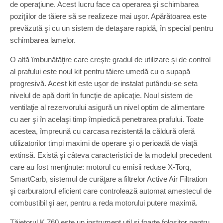
de operaţiune. Acest lucru face ca operarea şi schimbarea
poziţiilor de tăiere să se realizeze mai uşor. Apărătoarea este
prevăzută şi cu un sistem de detaşare rapidă, în special pentru
schimbarea lamelor.
O altă îmbunătăţire care creşte gradul de utilizare şi de control
al prafului este noul kit pentru tăiere umedă cu o supapă
progresivă. Acest kit este uşor de instalat putându-se seta
nivelul de apă dorit în funcţie de aplicaţie. Noul sistem de
ventilaţie al rezervorului asigură un nivel optim de alimentare
cu aer şi în acelaşi timp împiedică penetrarea prafului. Toate
acestea, împreună cu carcasa rezistentă la căldură oferă
utilizatorilor timpi maximi de operare şi o perioadă de viaţă
extinsă. Există şi câteva caracteristici de la modelul precedent
care au fost menţinute: motorul cu emisii reduse X-Torq,
SmartCarb, sistemul de curăţare a filtrelor Active Air Filtration
şi carburatorul eficient care controlează automat amestecul de
combustibil şi aer, pentru a reda motorului putere maximă.
Tăietorul K 760 este un instrument util şi foarte folositor pentru