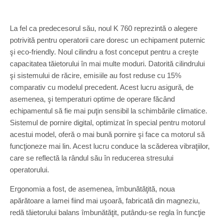
La fel ca predecesorul său, noul K 760 reprezintă o alegere
potrivită pentru operatorii care doresc un echipament puternic
şi eco-friendly. Noul cilindru a fost conceput pentru a creşte
capacitatea tăietorului în mai multe moduri. Datorită cilindrului
şi sistemului de răcire, emisiile au fost reduse cu 15%
comparativ cu modelul precedent. Acest lucru asigură, de
asemenea, şi temperaturi optime de operare făcând
echipamentul să fie mai puţin sensibil la schimbările climatice.
Sistemul de pornire digital, optimizat în special pentru motorul
acestui model, oferă o mai bună pornire şi face ca motorul să
funcţioneze mai lin. Acest lucru conduce la scăderea vibraţiilor,
care se reflectă la rândul său în reducerea stresului
operatorului.
Ergonomia a fost, de asemenea, îmbunătăţită, noua
apărătoare a lamei fiind mai uşoară, fabricată din magneziu,
redă tăietorului balans îmbunătăţit, putându-se regla în funcţie