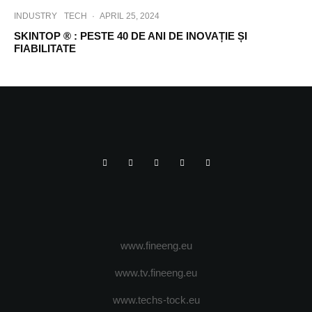
INDUSTRY
TECH
·
APRIL 25, 2024
SKINTOP ® : PESTE 40 DE ANI DE INOVAȚIE ȘI
FIABILITATE
www.fineeng.eu
www.tv.fineeng.eu
www.techs-tock.eu