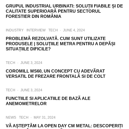
GRUPUL INDUSTRIAL URBINATI: SOLUȚII FIABILE ȘI DE
CALITATE SUPERIOARĂ PENTRU SECTORUL
FORESTIER DIN ROMÂNIA
INDUSTRY
INTERVIEW
TECH
·
JUNE 4, 2024
PROBLEMĂ REZOLVATĂ. CUM SUNT UTILIZATE
PRODUSELE | SOLUȚIILE METRA PENTRU A DEPĂȘI
SITUAȚIILE DIFICILE?
TECH
·
JUNE 3, 2024
COROMILL MS60, UN CONCEPT CU ADEVÃRAT
VERSATIL DE FREZARE FRONTALÃ SI DE COLT
TECH
·
JUNE 3, 2024
FUNCTIILE SI APLICATIILE DE BAZÃ ALE
ANEMOMETRELOR
NEWS
TECH
·
MAY 31, 2024
VĂ AȘTEPTĂM LA OPEN DAY CM METAL: DESCOPERIȚI