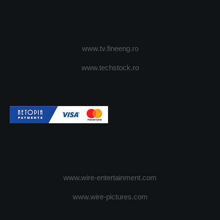
www.tv.fineeng.ro
www.techstock.ro
www.wire-entertainment.com
www.wire-pictures.com